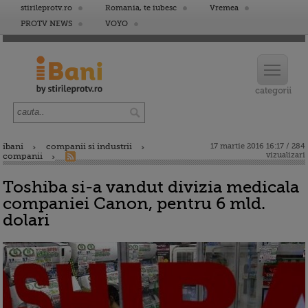
stirileprotv.ro
Romania, te iubesc
Vremea
PROTV NEWS
VOYO
ibani
companii si industrii
17 martie 2016 16:17 / 284
vizualizari
companii
Toshiba si-a vandut divizia medicala
companiei Canon, pentru 6 mld.
dolari