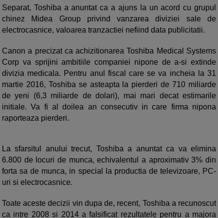
Separat, Toshiba a anuntat ca a ajuns la un acord cu grupul
chinez Midea Group privind vanzarea diviziei sale de
electrocasnice, valoarea tranzactiei nefiind data publicitatii.
Canon a precizat ca achizitionarea Toshiba Medical Systems
Corp va sprijini ambitiile companiei nipone de a-si extinde
divizia medicala. Pentru anul fiscal care se va incheia la 31
martie 2016, Toshiba se asteapta la pierderi de 710 miliarde
de yeni (6,3 miliarde de dolari), mai mari decat estimarile
initiale. Va fi al doilea an consecutiv in care firma nipona
raporteaza pierderi.
La sfarsitul anului trecut, Toshiba a anuntat ca va elimina
6.800 de locuri de munca, echivalentul a aproximativ 3% din
forta sa de munca, in special la productia de televizoare, PC-
uri si electrocasnice.
Toate aceste decizii vin dupa de, recent, Toshiba a recunoscut
ca intre 2008 si 2014 a falsificat rezultatele pentru a majora