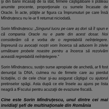
şi din banii încasaţi de la stat, firmele câştigătoare îi plăteau
anumite procente, proporţionale cu sumele încasate de
Oracle. În acte, plăţile ar figura ca împrumuturi pe care însă
Mîndruțescu nu le-ar fi returnat niciodată.
Sorin Mîndruțescu:
Singurul lucru pe care aș dori să îl spun e
că compania Oracle nu e parte din acest dosar. Noi
considerăm că e vorba de o regretabilă neînțelegere.
Împreună cu avocații noștri vom încerca să aducem în zilele
următoare probele noastre pentru a încerca să rezolvăm
această regretabilă neînțelegere.”
Sorin Mîndruțescu, susţin surse apropiate de anchetă, ar fi fost
denunţat la DNA, culmea nu de firmele care au pierdut
licitaţiile, ci de cele chiar şi-au asigurat câştigul cu ajutorul
pretinselor spăgi. Asta după ce ele însele au ajuns pe lista
neagră a fFscului pentru acuzaţii de evaziune fiscală.
Cine este Sorin Mîndruțescu, unul dintre cei mai
invidiaţi şefi de multinaţionale din România