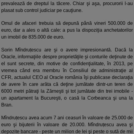
prevalează de dreptul la tăcere. Chiar şi aşa, procurorii l-au
plasat sub control judiciar pe cauţiune.
Omul de afaceri trebuia să depună până vineri 500.000 de
euro, dar a ales o altă cale: a pus la dispoziţia anchetatorilor
un imobil de 835.000 de euro.
Sorin Mîndruțescu are şi o avere impresionantă. Dacă la
Oracle, informaţiile despre proprietăţile şi conturile deţinute de
el sunt secrete, din motive de confidenţialitate, în 2013, pe
vremea când era membru în Consiliul de administraţie al
CFR, actualul CEO al Oracle românia îşi publicase declaraţia
de avere în care arăta că deţine jumătate dintr-un teren de
6000 metri pătraţi la Zărneşti şi tot jumătate din trei imobile -
un apartament la Bucureşti, o casă la Corbeanca şi una la
Bran.
Mîndruțescu avea acum 7 ani ceasuri în valoare de 25.000 de
euro şi bijuterii în valoare de 20.000. Mîndruțescu avea şi
depozite bancare - peste un milion de lei şi peste o sută de mii