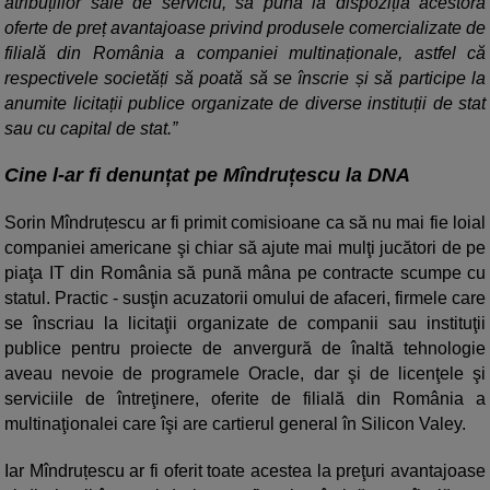
atribuțiilor sale de serviciu, să pună la dispoziția acestora
oferte de preț avantajoase privind produsele comercializate de
filială din România a companiei multinaționale, astfel că
respectivele societăți să poată să se înscrie și să participe la
anumite licitații publice organizate de diverse instituții de stat
sau cu capital de stat.”
Cine l-ar fi denunțat pe Mîndruțescu la DNA
Sorin Mîndruțescu ar fi primit comisioane ca să nu mai fie loial
companiei americane şi chiar să ajute mai mulţi jucători de pe
piaţa IT din România să pună mâna pe contracte scumpe cu
statul. Practic - susţin acuzatorii omului de afaceri, firmele care
se înscriau la licitaţii organizate de companii sau instituţii
publice pentru proiecte de anvergură de înaltă tehnologie
aveau nevoie de programele Oracle, dar şi de licenţele şi
serviciile de întreţinere, oferite de filială din România a
multinaţionalei care îşi are cartierul general în Silicon Valey.
Iar Mîndruțescu ar fi oferit toate acestea la preţuri avantajoase