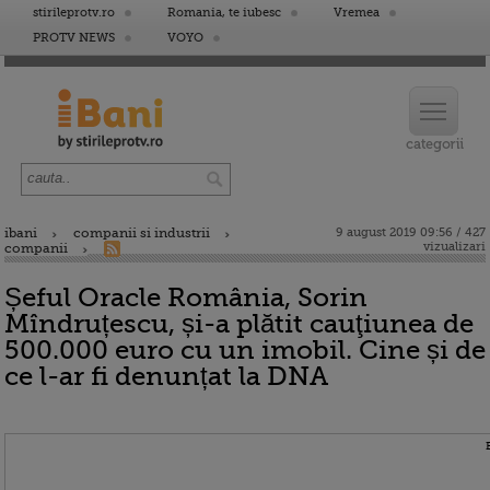
stirileprotv.ro
Romania, te iubesc
Vremea
PROTV NEWS
VOYO
ibani
companii si industrii
9 august 2019 09:56 / 427
vizualizari
companii
Șeful Oracle România, Sorin
Mîndruțescu, și-a plătit cauţiunea de
500.000 euro cu un imobil. Cine și de
ce l-ar fi denunțat la DNA