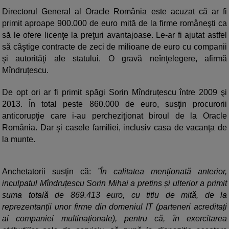
Directorul General al Oracle România este acuzat că ar fi
primit aproape 900.000 de euro mită de la firme româneşti ca
să le ofere licenţe la preţuri avantajoase. Le-ar fi ajutat astfel
să câştige contracte de zeci de milioane de euro cu companii
şi autorităţi ale statului. O gravă neînţelegere, afirmă
Mîndruțescu.
De opt ori ar fi primit spăgi Sorin Mîndruțescu între 2009 şi
2013. În total peste 860.000 de euro, susţin procurorii
anticorupţie care i-au percheziţionat biroul de la Oracle
România. Dar şi casele familiei, inclusiv casa de vacanţa de
la munte.
Anchetatorii susţin că:
”În calitatea menționată anterior,
inculpatul Mîndruțescu Sorin Mihai a pretins și ulterior a primit
suma totală de 869.413 euro, cu titlu de mită, de la
reprezentanții unor firme din domeniul IT (parteneri acreditați
ai companiei multinaționale), pentru că, în exercitarea