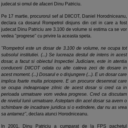
judecat si omul de afaceri Dinu Patriciu.
Pe 17 martie, procurorul sef al DIICOT, Daniel Horodniceanu,
declara ca dosarul Rompetrol disjuns din cel in care a fost
judecat Dinu Patriciu are 3.100 de volume si estima ca se vor
vedea "progrese" cu privire la aceasta speta.
"Rompetrol este un dosar de 3.100 de volume, ne ocupa tot
subsolul institutiei. (...) Se lucreaza destul de intens in acest
dosar, a facut si obiectul Inspectiei Judiciare, este in atentia
conducerii DIICOT odata cu alte cateva zeci de dosare in
acest moment. (...) Dosarul e o disjungere (...). E un dosar care
implica foarte multa pricepere. E un procuror desemnat care
se ocupa indeaproape zilnic de acest dosar si cred ca in
perioada urmatoare vom vedea progrese. Cred ca discutam
de nivelul lunii urmatoare. Asteptam din acel dosar sa avem o
schimbare de incadrare juridica si o extindere, dar nu as vrea
sa antamez"
, declara atunci Horodniceanu.
In 2001, Dinu Patriciu a cumparat de la FPS pachetul