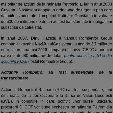
majoritar de actiuni de la rafinaria Petromidia, iar in anul 2003
Guvernul Nastase a adoptat o ordonanta de urgenta prin care
datoriile istorice ale Rompetrol Rafinare Constanta in valoare
de 600 de milioane de dolari au fost transformate in obligatiuni
subscrise de catre stat.
In anul 2007, Dinu Patriciu a vandut Rompetrol Group
companiei kazahe KazMunaiGaz, pentru suma de 2,7 miliarde
euro, iar in luna mai 2016 compania chineza CEFC a anuntat
ca va plati 680 milioane de dolari
pentru achizitia a 51% din
actiunile KMGI
(fostul Rompetrol Group).
Actiunile Rompetrol au fost suspendate de la
tranzactionare
Actiunile Rompetrol Rafinare (RRC) au fost suspendate, luni
dimineata, de la tranzactionare la Bursa de Valori Bucuresti
(BVB), in conditiile in care, potrivit unor surse judiciare,
procurorii DIICOT vor pune sechestru pe rafinaria Petromidia
in cadrul unui dosar penal care vizeaza modul in care a fost