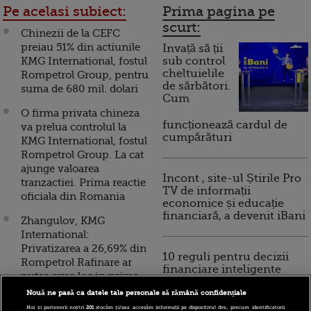
Pe acelasi subiect:
Prima pagina pe
scurt:
Chinezii de la CEFC
preiau 51% din actiunile
Invață să ții
KMG International, fostul
sub control
cheltuielile
Rompetrol Group, pentru
de sărbători.
suma de 680 mil. dolari
Cum
O firma privata chineza
funcționează cardul de
va prelua controlul la
cumpărături
KMG International, fostul
Rompetrol Group. La cat
ajunge valoarea
Incont , site-ul Știrile Pro
tranzactiei. Prima reactie
TV de informații
oficiala din Romania
economice și educație
financiară, a devenit iBani
Zhangulov, KMG
International:
Privatizarea a 26,69% din
10 reguli pentru decizii
Rompetrol Rafinare ar
financiare inteligente
putea avea loc in prima
parte a anului 2016
Nouă ne pasă ca datele tale personale să rămână confidențiale
Noi și partenerii noștri
201
stocăm și/sau accesăm informații pe dispozitivul dvs., precum identificatorii