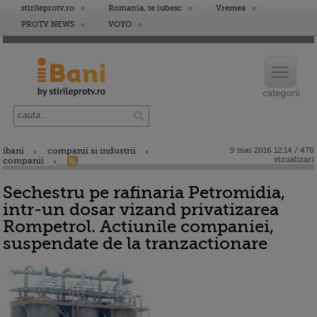
stirileprotv.ro
Romania, te iubesc
Vremea
PROTV NEWS
VOYO
ibani
companii si industrii
9 mai 2016 12:14 / 478
vizualizari
companii
Sechestru pe rafinaria Petromidia,
intr-un dosar vizand privatizarea
Rompetrol. Actiunile companiei,
suspendate de la tranzactionare