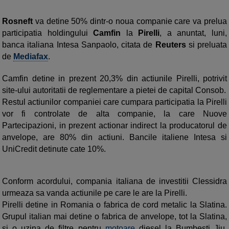
Rosneft
va detine 50% dintr-o noua companie care va prelua
participatia holdingului
Camfin
la
Pirelli
, a anuntat, luni,
banca italiana Intesa Sanpaolo, citata de
Reuters
si preluata
de
Mediafax
.
Camfin detine in prezent 20,3% din actiunile Pirelli, potrivit
site-ului autoritatii de reglementare a pietei de capital Consob.
Restul actiunilor companiei care cumpara participatia la Pirelli
vor fi controlate de alta companie, la care Nuove
Partecipazioni, in prezent actionar indirect la producatorul de
anvelope, are 80% din actiuni. Bancile italiene Intesa si
UniCredit detinute cate 10%.
Conform acordului, compania italiana de investitii Clessidra
urmeaza sa vanda actiunile pe care le are la Pirelli.
Pirelli detine in Romania o fabrica de cord metalic la Slatina.
Grupul italian mai detine o fabrica de anvelope, tot la Slatina,
si o uzina de filtre pentru
motoare
diesel la Bumbesti Jiu,