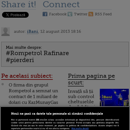
Share it!
Connect
Facebook
Twitter
RSS Feed
autor:
iBani
, 12 august 2013 18:16
Mai multe despre:
#Rompetrol Rafinare
#pierderi
Pe acelasi subiect:
Prima pagina pe
scurt:
O firma din grupul
Rompetrol a semnat un
Invață să ții
contract de 1 miliard de
sub control
cheltuielile
dolari cu KazMunayGas
de sărbători.
Cum
Ponta: Pozitia lui
Nouă ne pasă ca datele tale personale să rămână confidențiale
Basescu privind
Noi și partenerii noștri
201
stocăm și/sau accesăm informații pe dispozitivul dvs., precum identificatorii
funcționează cardul de
cookie unici pentru prelucrarea datelor cu caracter personal. Puteți accepta sau gestiona alegerile dvs.
Rompetrol e un joc
făcând clic mai jos sau în orice moment, pe pagina cu politica de confidențialitate. Aceste alegeri vor fi
cumpărături
raportate partenerilor noștri și nu vă vor afecta navigarea.
Mai multe detalii