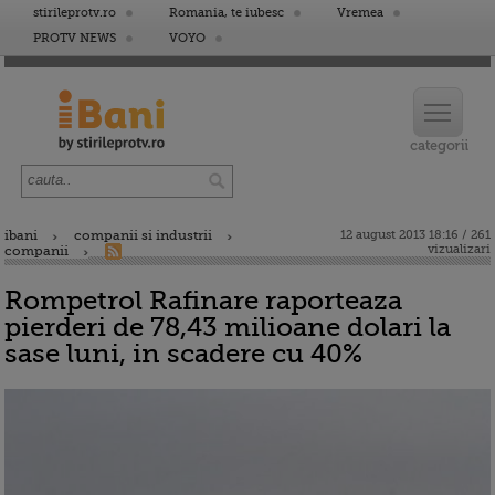
stirileprotv.ro
Romania, te iubesc
Vremea
PROTV NEWS
VOYO
ibani
companii si industrii
12 august 2013 18:16 / 261
vizualizari
companii
Rompetrol Rafinare raporteaza
pierderi de 78,43 milioane dolari la
sase luni, in scadere cu 40%