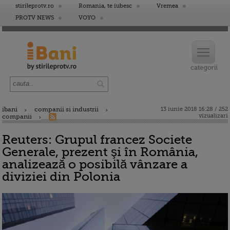
stirileprotv.ro
Romania, te iubesc
Vremea
PROTV NEWS
VOYO
ibani
companii si industrii
13 iunie 2018 16:28 / 252
vizualizari
companii
Reuters: Grupul francez Societe
Generale, prezent şi în România,
analizează o posibilă vânzare a
diviziei din Polonia