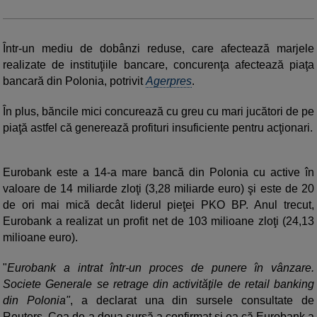
Într-un mediu de dobânzi reduse, care afectează marjele
realizate de instituţiile bancare, concurenţa afectează piaţa
bancară din Polonia, potrivit
Agerpres
.
În plus, băncile mici concurează cu greu cu mari jucători de pe
piaţă astfel că generează profituri insuficiente pentru acţionari.
Eurobank este a 14-a mare bancă din Polonia cu active în
valoare de 14 miliarde zloţi (3,28 miliarde euro) şi este de 20
de ori mai mică decât liderul pieţei PKO BP. Anul trecut,
Eurobank a realizat un profit net de 103 milioane zloţi (24,13
milioane euro).
"
Eurobank a intrat într-un proces de punere în vânzare.
Societe Generale se retrage din activităţile de retail banking
din Polonia"
, a declarat una din sursele consultate de
Reuters. Cea de-a doua sursă a confirmat şi ea că Eurobank a