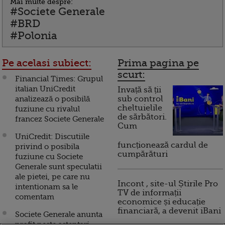
Mai multe despre:
#Societe Generale
#BRD
#Polonia
Pe acelasi subiect:
Prima pagina pe
scurt:
Financial Times: Grupul
italian UniCredit
Invață să ții
analizează o posibilă
sub control
cheltuielile
fuziune cu rivalul
de sărbători.
francez Societe Generale
Cum
UniCredit: Discutiile
funcționează cardul de
privind o posibila
cumpărături
fuziune cu Societe
Generale sunt speculatii
ale pietei, pe care nu
Incont , site-ul Știrile Pro
intentionam sa le
TV de informații
comentam
economice și educație
financiară, a devenit iBani
Societe Generale anunta
profit peste asteptari.