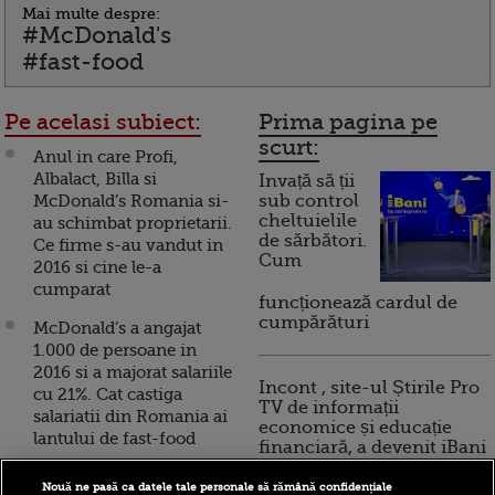
Mai multe despre:
#McDonald's
#fast-food
Pe acelasi subiect:
Prima pagina pe
scurt:
Anul in care Profi,
Albalact, Billa si
Invață să ții
McDonald’s Romania si-
sub control
cheltuielile
au schimbat proprietarii.
de sărbători.
Ce firme s-au vandut in
Cum
2016 si cine le-a
cumparat
funcționează cardul de
cumpărături
McDonald’s a angajat
1.000 de persoane in
2016 si a majorat salariile
Incont , site-ul Știrile Pro
cu 21%. Cat castiga
TV de informații
salariatii din Romania ai
economice și educație
lantului de fast-food
financiară, a devenit iBani
McDonald's da in
Nouă ne pasă ca datele tale personale să rămână confidențiale