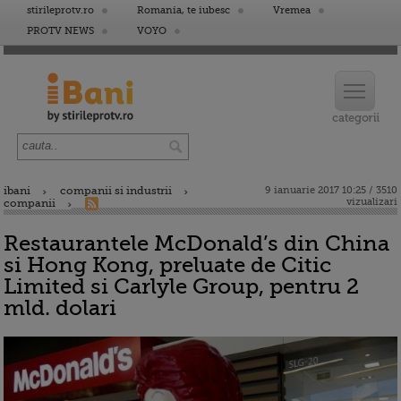
stirileprotv.ro
Romania, te iubesc
Vremea
PROTV NEWS
VOYO
ibani
companii si industrii
9 ianuarie 2017 10:25 / 3510
vizualizari
companii
Restaurantele McDonald’s din China
si Hong Kong, preluate de Citic
Limited si Carlyle Group, pentru 2
mld. dolari