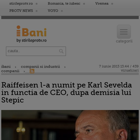
stirileprotv.ro
Romania, te iubesc
Vremea
PROTV NEWS
VOYO
ibani
companii si industrii
7 iunie 2013 13:44 / 439
vizualizari
companii
Raiffeisen l-a numit pe Karl Sevelda
in functia de CEO, dupa demisia lui
Stepic