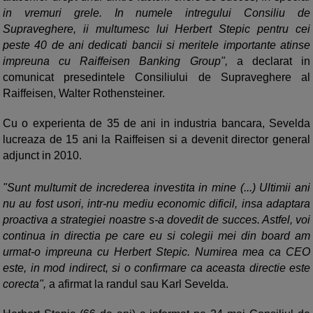
in vremuri grele. In numele intregului Consiliu de
Supraveghere, ii multumesc lui Herbert Stepic pentru cei
peste 40 de ani dedicati bancii si meritele importante atinse
impreuna cu Raiffeisen Banking Group",
a declarat in
comunicat presedintele Consiliului de Supraveghere al
Raiffeisen, Walter Rothensteiner.
Cu o experienta de 35 de ani in industria bancara, Sevelda
lucreaza de 15 ani la Raiffeisen si a devenit director general
adjunct in 2010.
"Sunt multumit de increderea investita in mine (...) Ultimii ani
nu au fost usori, intr-nu mediu economic dificil, insa adaptara
proactiva a strategiei noastre s-a dovedit de succes. Astfel, voi
continua in directia pe care eu si colegii mei din board am
urmat-o impreuna cu Herbert Stepic. Numirea mea ca CEO
este, in mod indirect, si o confirmare ca aceasta directie este
corecta",
a afirmat la randul sau Karl Sevelda.