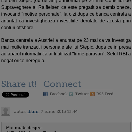
Herbert Stepic (66 de ani) a informat pe 24 mai Consiliul de
Supraveghere al Raiffeisen ca este pregatit sa demisioneze,
invocand "motive personale", la o zi dupa ce banca centrala a
anuntat ca investigheaza investitiile derulate de acesta prin
conturi offshore.
Banca centrala a Austriei a anuntat pe 23 mai ca va investiga
mai multe tranzactii personale ale lui Stepic, dupa ce in presa
au aparut informatii ca ar fi utilizat "firme-paravan". Seful RBI a
negat orice neregula.
Share it!
Connect
Facebook
Twitter
RSS Feed
autor:
iBani
, 7 iunie 2013 13:44
Mai multe despre: