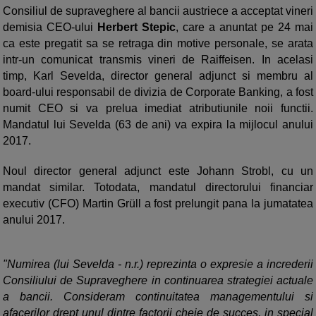
Consiliul de supraveghere al bancii austriece a acceptat vineri
demisia CEO-ului
Herbert Stepic
, care a anuntat pe 24 mai
ca este pregatit sa se retraga din motive personale, se arata
intr-un comunicat transmis vineri de Raiffeisen. In acelasi
timp, Karl Sevelda, director general adjunct si membru al
board-ului responsabil de divizia de Corporate Banking, a fost
numit CEO si va prelua imediat atributiunile noii functii.
Mandatul lui Sevelda (63 de ani) va expira la mijlocul anului
2017.
Noul director general adjunct este Johann Strobl, cu un
mandat similar. Totodata, mandatul directorului financiar
executiv (CFO) Martin Grüll a fost prelungit pana la jumatatea
anului 2017.
"Numirea (lui Sevelda - n.r.) reprezinta o expresie a increderii
Consiliului de Supraveghere in continuarea strategiei actuale
a bancii. Consideram continuitatea managementului si
afacerilor drept unul dintre factorii cheie de succes, in special