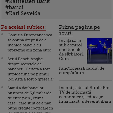
#Raiffeisen Bank
#banci
#Karl Sevelda
Pe acelasi subiect:
Prima pagina pe
scurt:
Comisia Europeana vrea
sa obtina dreptul de a
Invață să ții
inchide bancile cu
sub control
cheltuielile
probleme din zona euro
de sărbători.
Cum
Seful Bancii Angliei,
despre regretele de
funcționează cardul de
bancher: "Cariera a fost
cumpărături
intotdeauna pe primul
loc. Asta a fost o greseala"
Incont , site-ul Știrile Pro
Statul a dat bancilor
TV de informații
business de 3,6 miliarde
economice și educație
de euro prin „Prima
financiară, a devenit iBani
casa“, care sunt cele mai
bune credite ipotecare in