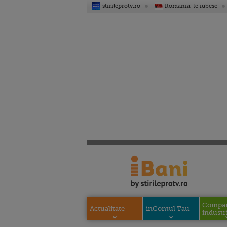
stirileprotv.ro
Romania, te iubesc
Compani
Actualitate
inContul Tau
industri