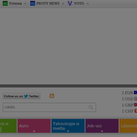
Vremea
PROTV NEWS
VOYO
1 EUR
1 USD
1 GBP
1 CHF
i si
Tehnologie si
Auto
Job-uri
Lifestyl
i
media