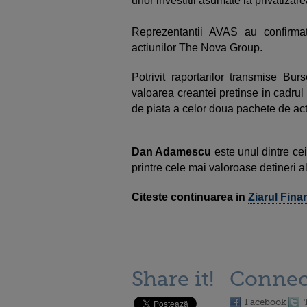
unor investitii asumate la privatizar
Reprezentantii AVAS au confirmat 
actiunilor The Nova Group.
Potrivit raportarilor transmise Bur
valoarea creantei pretinse in cadru
de piata a celor doua pachete de act
Dan Adamescu
este unul dintre ce
printre cele mai valoroase detineri a
Citeste continuarea in
Ziarul Fina
Share it!
Connec
Facebook