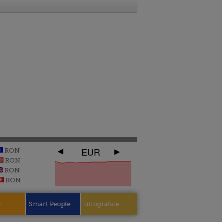
EUR
RON
RON
RON
RON
e
Smart People
Infografice