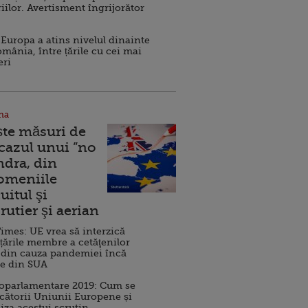
iilor. Avertisment îngrijorător
Europa a atins nivelul dinainte
omânia, între țările cu cei mai
eri
na
ște măsuri de
 cazul unui ”no
ndra, din
Domeniile
uitul şi
rutier şi aerian
imes: UE vrea să interzică
 țările membre a cetăţenilor
 din cauza pandemiei încă
ve din SUA
roparlamentare 2019: Cum se
cătorii Uniunii Europene și
iza acestui scrutin