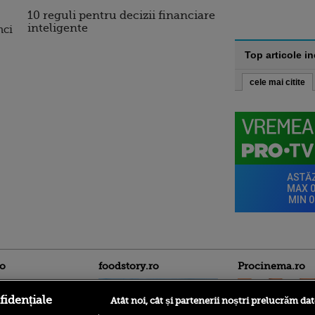
10 reguli pentru decizii financiare
inteligente
nci
Top articole i
cele mai citite
ro
foodstory.ro
Procinema.ro
fidențiale
Atât noi, cât și partenerii noștri prelucrăm dat