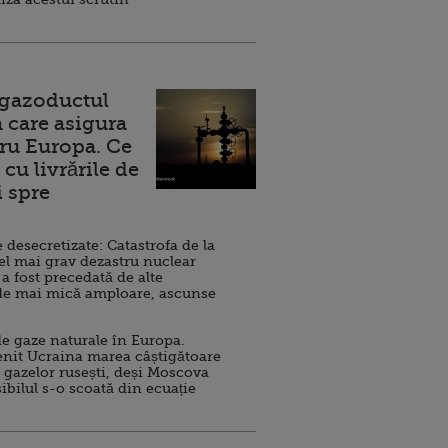
 gazoductul
 care asigura
ru Europa. Ce
cu livrările de
i spre
esecretizate: Catastrofa de la
el mai grav dezastru nuclear
 a fost precedată de alte
de mai mică amploare, ascunse
e gaze naturale în Europa.
nit Ucraina marea câștigătoare
 gazelor rusești, deși Moscova
sibilul s-o scoată din ecuație