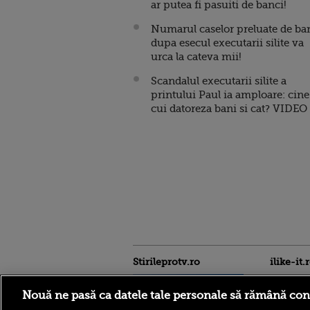
ar putea fi pasuiti de banci!
Numarul caselor preluate de ba
dupa esecul executarii silite va
urca la cateva mii!
Scandalul executarii silite a
printului Paul ia amploare: cine
cui datoreza bani si cat? VIDEO
Stirileprotv.ro
ilike-it.
Nouă ne pasă ca datele tale personale să rămână con