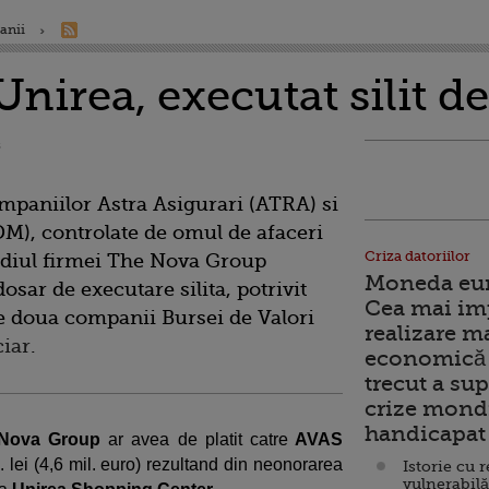
anii
Unirea, executat silit d
ompaniilor Astra Asigurari (ATRA) si
M), controlate de omul de afaceri
Criza datoriilor
diul firmei The Nova Group
Moneda euro
sar de executare silita, potrivit
Cea mai im
le doua companii Bursei de Valori
realizare m
ciar
.
economică 
trecut a sup
crize mondi
handicapat 
 Nova Group
ar avea de platit catre
AVAS
. lei (4,6 mil. euro) rezultand din neonorarea
Istorie cu 
vulnerabilă