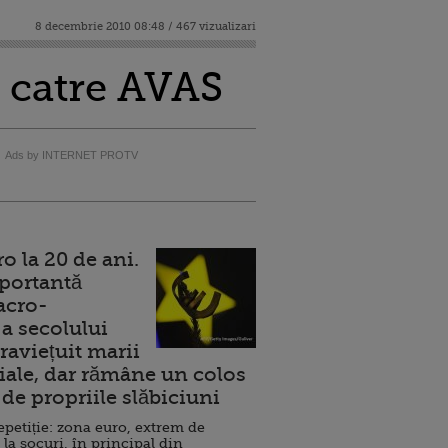
8 decembrie 2010 08:48 / 467 vizualizari
e catre AVAS
Ads by INTERNET PROTV
 la 20 de ani.
portantă
acro-
a secolului
raviețuit marii
ale, dar rămâne un colos
de propriile slăbiciuni
repetiție: zona euro, extrem de
 la șocuri, în principal din