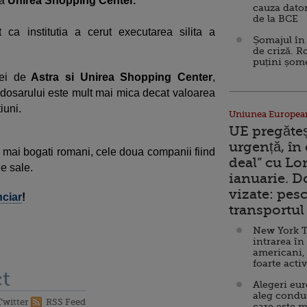
ea
Unirea Shopping Center.
cauza dator
de la BCE
ca in­stitutia a cerut executarea silita a
Șomajul în 
de criză. R
puțini șom
sei de
Astra si Unirea Shopping Center
,
l dosarului este mult mai mica decat valoarea
iuni.
Uniunea Europea
UE pregăte
urgență, în
i mai bogati romani, cele doua companii fiind
deal” cu Lo
le sale.
ianuarie. 
vizate: pesc
nciar
!
transportul 
New York T
intrarea în
americani,
foarte acti
t
Alegeri eu
aleg condu
Twitter
RSS Feed
care este m