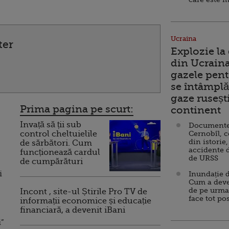
Ucraina
ter
Explozie la
din Ucraina
gazele pent
se întâmplă 
gaze ruseșt
Prima pagina pe scurt:
continent
Invață să ții sub
Documente d
control cheltuielile
Cernobîl, c
din istorie,
de sărbători. Cum
u
accidente 
funcționează cardul
de URSS
de cumpărături
i
Inundație d
Cum a deve
de pe urma
Incont , site-ul Știrile Pro TV de
face tot po
informații economice și educație
financiară, a devenit iBani
i”