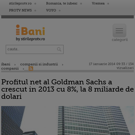
stirileprotv.ro
Romania, te iubesc
Vremea
PROTV NEWS
VOYO
ibani
companii si industrii
17 ianuarie 2014 09:33 / 134
vizualizari
companii
Profitul net al Goldman Sachs a
crescut in 2013 cu 8%, la 8 miliarde de
dolari