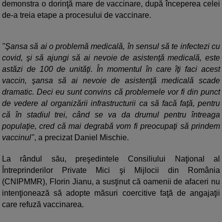
demonstra o dorinţă mare de vaccinare, după începerea celei
de-a treia etape a procesului de vaccinare.
"Şansa să ai o problemă medicală, în sensul să te infectezi cu
covid, şi să ajungi să ai nevoie de asistenţă medicală, este
astăzi de 100 de unităţi. În momentul în care îţi faci acest
vaccin, şansa să ai nevoie de asistenţă medicală scade
dramatic. Deci eu sunt convins că problemele vor fi din punct
de vedere al organizării infrastructurii ca să facă faţă, pentru
că în stadiul trei, când se va da drumul pentru întreaga
populaţie, cred că mai degrabă vom fi preocupaţi să prindem
vaccinul"
, a precizat Daniel Mischie.
La rândul său, preşedintele Consiliului Naţional al
Întreprinderilor Private Mici şi Mijlocii din România
(CNIPMMR), Florin Jianu, a susţinut că oamenii de afaceri nu
intenţionează să adopte măsuri coercitive faţă de angajaţii
care refuză vaccinarea.