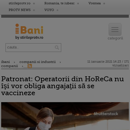
stirileprotv.ro
Romania, te iubesc
Vremea
PROTV NEWS
VOYO
ibani
companii si industrii
11 ianuarie 2021 14:23 / 171
vizualizari
companii
Patronat: Operatorii din HoReCa nu
îşi vor obliga angajaţii să se
vaccineze