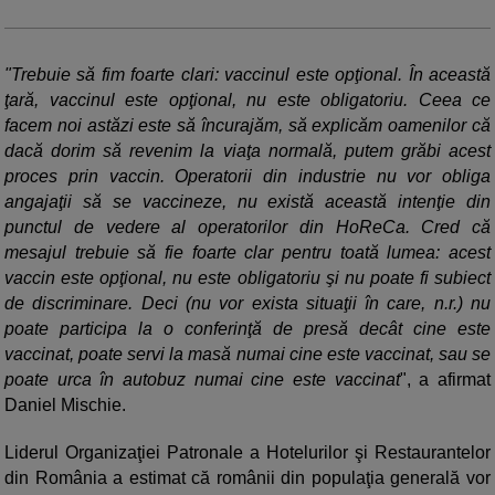
"Trebuie să fim foarte clari: vaccinul este opţional. În această
ţară, vaccinul este opţional, nu este obligatoriu. Ceea ce
facem noi astăzi este să încurajăm, să explicăm oamenilor că
dacă dorim să revenim la viaţa normală, putem grăbi acest
proces prin vaccin. Operatorii din industrie nu vor obliga
angajaţii să se vaccineze, nu există această intenţie din
punctul de vedere al operatorilor din HoReCa. Cred că
mesajul trebuie să fie foarte clar pentru toată lumea: acest
vaccin este opţional, nu este obligatoriu şi nu poate fi subiect
de discriminare. Deci (nu vor exista situaţii în care, n.r.) nu
poate participa la o conferinţă de presă decât cine este
vaccinat, poate servi la masă numai cine este vaccinat, sau se
poate urca în autobuz numai cine este vaccinat
", a afirmat
Daniel Mischie.
Liderul Organizaţiei Patronale a Hotelurilor şi Restaurantelor
din România a estimat că românii din populaţia generală vor