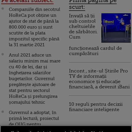
Pe acelasi subiect:
Prima pagina pe
scurt:
Companiile din secotrul
HoReCa pot obține un
Invață să ții
ajutor de stat de până la
sub control
cheltuielile
800.000 euro și sunt
de sărbători.
scutite de la plata
Cum
impozitul specific până
la 31 martie 2021
funcționează cardul de
cumpărături
Anul 2021 aduce un
salariu minim mai mare
cu 40 de lei, dar și
Incont , site-ul Știrile Pro
înghețarea salariilor
TV de informații
bugetarilor. Guvernul
economice și educație
pregătește ajutoare de
financiară, a devenit iBani
stat pentru sectorul
HoReCa și prelungirea
șomajului tehnic
10 reguli pentru decizii
financiare inteligente
Guvernul a adoptat, în
primă lectură, proiectul
de OUG pentru
sprijinirea companiilor