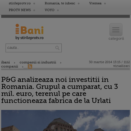
stirileprotv.ro
Romania, te iubesc
Vremea
PROTV NEWS
VOYO
ibani
companii si industrii
30 martie 2014 13:15 / 1112
vizualizari
companii
P&G analizeaza noi investitii in
Romania. Grupul a cumparat, cu 3
mil. euro, terenul pe care
functioneaza fabrica de la Urlati