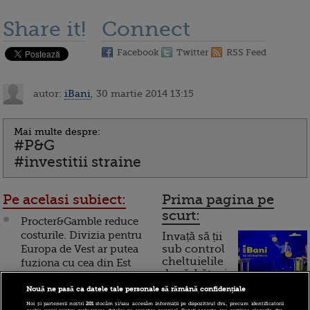
Share it!
Connect
Facebook
Twitter
RSS Feed
autor:
iBani
, 30 martie 2014 13:15
Mai multe despre:
#P&G
#investitii straine
Pe acelasi subiect:
Prima pagina pe
scurt:
Procter&Gamble reduce
costurile. Divizia pentru
Invață să ții
Europa de Vest ar putea
sub control
cheltuielile
fuziona cu cea din Est
de sărbători.
Cum
Cartofi de 2,7 mld. dolari.
Nouă ne pasă ca datele tale personale să rămână confidențiale
Procter&Gamble a vandut
Noi și partenerii noștri
201
stocăm și/sau accesăm informații pe dispozitivul dvs., precum identificatorii