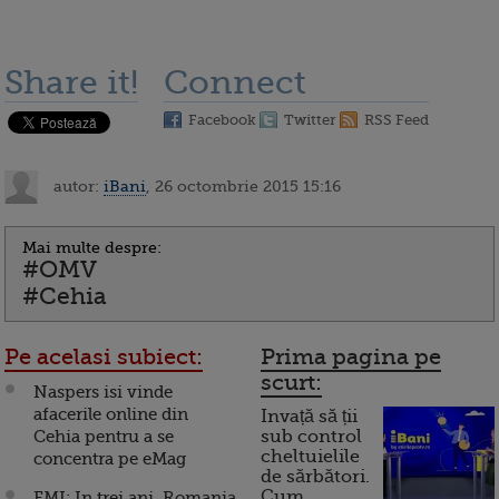
Share it!
Connect
Facebook
Twitter
RSS Feed
autor:
iBani
, 26 octombrie 2015 15:16
Mai multe despre:
#OMV
#Cehia
Pe acelasi subiect:
Prima pagina pe
scurt:
Naspers isi vinde
afacerile online din
Invață să ții
Cehia pentru a se
sub control
cheltuielile
concentra pe eMag
de sărbători.
Cum
FMI: In trei ani, Romania