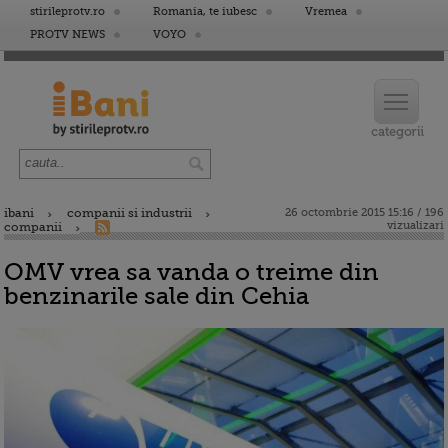
stirileprotv.ro
Romania, te iubesc
Vremea
PROTV NEWS
VOYO
ibani
companii si industrii
26 octombrie 2015 15:16 / 196
vizualizari
companii
OMV vrea sa vanda o treime din
benzinarile sale din Cehia