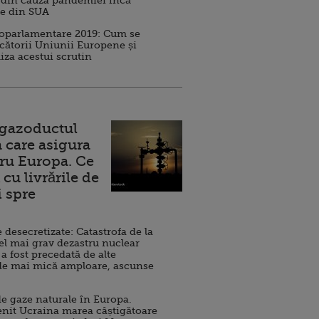
 din cauza pandemiei încă
ve din SUA
roparlamentare 2019: Cum se
cătorii Uniunii Europene și
iza acestui scrutin
 gazoductul
 care asigura
ru Europa. Ce
cu livrările de
i spre
esecretizate: Catastrofa de la
el mai grav dezastru nuclear
 a fost precedată de alte
de mai mică amploare, ascunse
e gaze naturale în Europa.
nit Ucraina marea câștigătoare