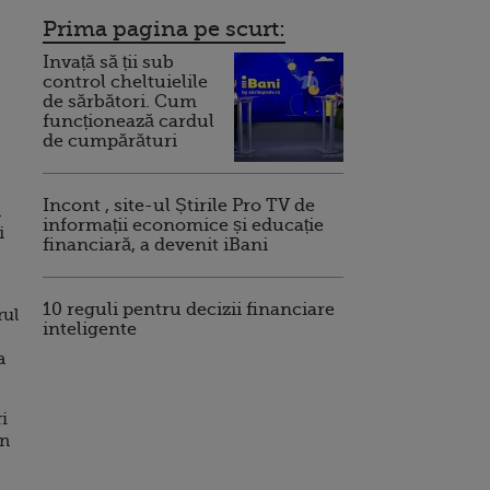
Prima pagina pe scurt:
Invață să ții sub
control cheltuielile
de sărbători. Cum
funcționează cardul
de cumpărături
Incont , site-ul Știrile Pro TV de
l
informații economice și educație
i
financiară, a devenit iBani
10 reguli pentru decizii financiare
rul
inteligente
a
i
in