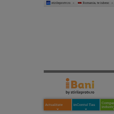
stirileprotv.ro
Romania, te iubesc
Compani
Actualitate
inContul Tau
industri