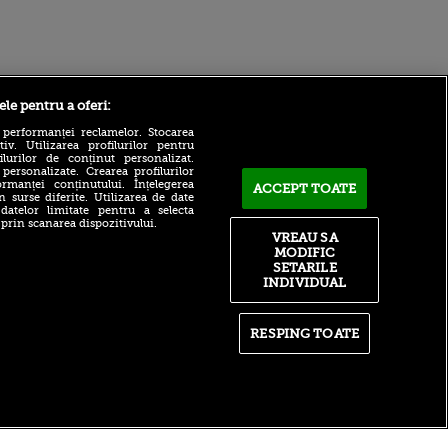
Sport.ro
ele pentru a oferi:
 performanței reclamelor. Stocarea
v. Utilizarea profilurilor pentru
ilurilor de conținut personalizat.
 personalizate. Crearea profilurilor
rmanței conținutului. Înțelegerea
ACCEPT TOATE
n surse diferite. Utilizarea de date
 datelor limitate pentru a selecta
 prin scanarea dispozitivului.
A făcut anunțul în direct:
VREAU SA
”Este jucătorul Rapidului cu
ntru
MODIFIC
acte în regulă”
ita lui,
SETARILE
t tată!
Strategia lui CFR Cluj,
INDIVIDUAL
desființată: ”Cum să plece,
, Adela
mă, pe banii ăia?”
rol
V
Antonio Folha, OUT! El e
RESPING TOATE
noul antrenor de la CFR Cluj
pă o
n film, Sir
se
n muzică
itate
|
RSS