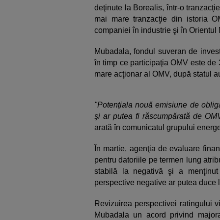
deţinute la Borealis, într-o tranzacţi
mai mare tranzacţie din istoria OMV
companiei în industrie şi în Orientul 
Mubadala, fondul suveran de investi
în timp ce participaţia OMV este de
mare acţionar al OMV, după statul aus
"Potenţiala nouă emisiune de obliga
şi ar putea fi răscumpărată de OMV
arată în comunicatul grupului energet
În martie, agenţia de evaluare financ
pentru datoriile pe termen lung atri
stabilă la negativă şi a menţinut 
perspective negative ar putea duce la
Revizuirea perspectivei ratingului
Mubadala un acord privind majorare