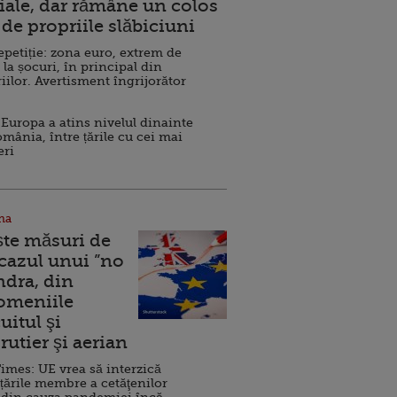
ale, dar rămâne un colos
de propriile slăbiciuni
repetiție: zona euro, extrem de
 la șocuri, în principal din
iilor. Avertisment îngrijorător
Europa a atins nivelul dinainte
omânia, între țările cu cei mai
eri
na
ște măsuri de
 cazul unui ”no
ndra, din
Domeniile
uitul şi
rutier şi aerian
imes: UE vrea să interzică
 țările membre a cetăţenilor