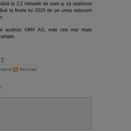
ână la 2,2 miliarde de euro şi să realizeze
ână la finele lui 2025 de pe urma reducerii
r.
ul austriac OMV AG, este cea mai mare
Europei.
t
Twitter
RSS Feed
31