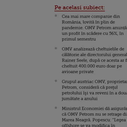
Pe acelasi subiect:
Cea mai mare companie din
România, lovită în plin de
pandemie. OMV Petrom anunță
un profit în scădere cu 56%, în
primul semestru
OMV analizează cheltuielile de
călătorie ale directorului genera
Rainer Seele, după ce acesta ar f
cheltuit 400.000 euro doar pe
avioane private
Grupul austriac OMV, proprieta
Petrom, consideră că preţul
petrolului îşi va reveni în a dou
jumătate a anului
Ministrul Economiei dă asigurăr
că OMV Petrom nu se retrage d
Marea Neagră. Popescu: “Legea
offshore se va modifica în