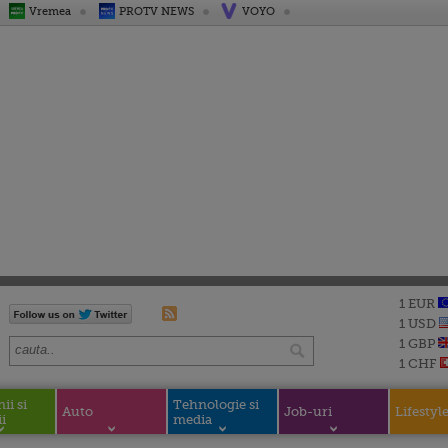
Vremea
PROTV NEWS
VOYO
1 EUR
1 USD
1 GBP
1 CHF
i si
Tehnologie si
Auto
Job-uri
Lifestyl
i
media