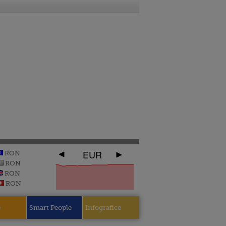
EUR
RON
RON
RON
RON
e
Smart People
Infografice