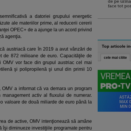
de pe urma
face tot po
emnificativă a datoriei grupului energetic
zute ale materiilor prime, al reducerii cererii
lianţei OPEC+ de a ajunge la un acord privind
ză agenţia.
Top articole i
ă austriacă care în 2019 a avut vânzări de
et de 872 milioane de euro. Capacităţile de
cele mai citite
i OMV vor face din grupul austriac cel mai
lenă şi polipropilenă şi unul din primii 10
is, OMV a informat că va demara un program
un management activ al fluxului de numerar.
 o valoare de două miliarde de euro până la
rea de active, OMV intenţionează să amâne
 îşi diminueze investiţiile programate pentru