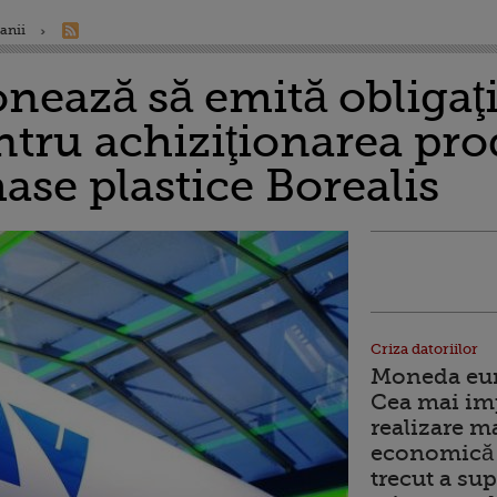
anii
nează să emită obligaţi
ntru achiziţionarea pr
ase plastice Borealis
Criza datoriilor
Moneda euro
Cea mai im
realizare m
economică 
trecut a sup