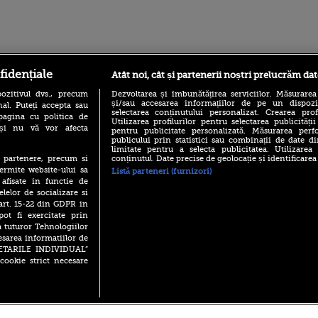
ro
foodstory.ro
Procinema.ro
fidențiale
Atât noi, cât și partenerii noștri prelucrăm dat
ozitivul dvs., precum
Dezvoltarea și îmbunătățirea serviciilor. Măsurarea
și/sau accesarea informațiilor de pe un dispoziti
al. Puteți accepta sau
selectarea conținutului personalizat. Crearea prof
pagina cu politica de
Utilizarea profilurilor pentru selectarea publicității
i și nu vă vor afecta
pentru publicitate personalizată. Măsurarea perfo
publicului prin statistici sau combinații de date di
limitate pentru a selecta publicitatea. Utilizarea
conținutul. Date precise de geolocație și identificarea
te partenere, precum si
ermite website-ului sa
Listă parteneri (furnizori)
(P) Descoperă Lumea
Emoții intense pe
 afisate in functie de
Evenimentelor din România
Sebastian Stan! Iub
cu Transilvania Events!
elelor de socializare si
Annabelle, l-a făcu
 art. 15-22 din GDPR in
(P) Raku, gaming intens și o
Din 14 septembrie
pot fi exercitate prin
pauză binemeritată cu...
Popescu revine în 
a tuturor Tehnologiilor
pizza Guseppe
principal la Pro T
esarea informatiilor de
(P) Poți folosi bonurile de
SETARILE INDIVIDUAL”
La 88 de ani și du
masă pentru a comanda
cookie strict necesare
carieră fabuloasă î
mâncare acasă? Lista
Anthony Hopkins 
aplicațiilor care le acceptă
lansează oficial î
 2026 PRO TV S.R.L |
Politica de Cookie
|
Politica Confidential