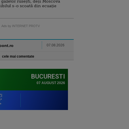
 gazelor rusești, deși Moscova
sibilul s-o scoată din ecuație
Ads by INTERNET PROTV
ncont.ro
07.08.2026
cele mai comentate