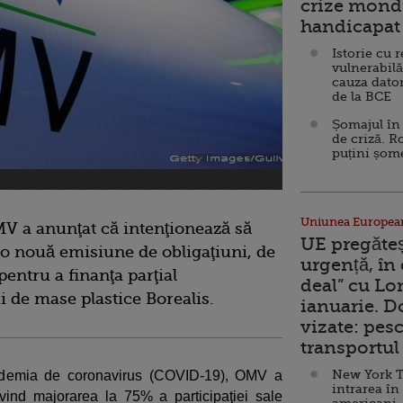
crize mondi
handicapat 
Istorie cu 
vulnerabilă
cauza dator
de la BCE
Șomajul în 
de criză. R
puțini șom
Uniunea Europea
V a anunţat că intenţionează să
UE pregăte
 o nouă emisiune de obligaţiuni, de
urgență, în
pentru a finanţa parţial
deal” cu Lo
 de mase plastice Borealis.
ianuarie. 
vizate: pesc
transportul 
New York T
andemia de coronavirus (COVID-19), OMV a
intrarea în
ind majorarea la 75% a participaţiei sale