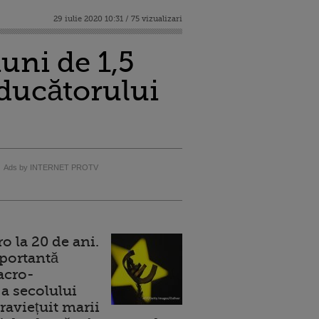
29 iulie 2020 10:31 / 75 vizualizari
uni de 1,5
oducătorului
Ads by INTERNET PROTV
 la 20 de ani.
portantă
acro-
a secolului
raviețuit marii