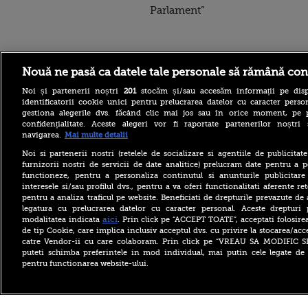
Parlament”
Stirileprotv.ro
ilike-it.
Nouă ne pasă ca datele tale personale să rămână con
Noi și partenerii noștri
201
stocăm și/sau accesăm informații pe disp
identificatorii cookie unici pentru prelucrarea datelor cu caracter person
gestiona alegerile dvs. făcând clic mai jos sau în orice moment, pe 
confidențialitate. Aceste alegeri vor fi raportate partenerilor noștr
navigarea.
Mai multe detalii
Noi si partenerii nostri (retelele de socializare si agentiile de publicita
Portocale – beneficii,
furnizorii nostri de servicii de date analitice) prelucram date pentru a p
proprietăți nutriționale și
functioneze, pentru a personaliza continutul si anunturile publicitare
utilizări surprinzătoare
interesele si/sau profilul dvs., pentru a va oferi functionalitati aferente ret
pentru a analiza traficul pe website. Beneficiati de drepturile prevazute de
Drona cu explozibil de pe
Aeroportul Leipzig,
legatura cu prelucrarea datelor cu caracter personal. Aceste drepturi 
doborâtă cu piciorul.
aici
modalitatea indicata
. Prin click pe “ACCEPT TOATE”, acceptati folosire
„Eroul”, un șofer de autobuz
de tip Cookie, care implica inclusiv acceptul dvs. cu privire la stocarea/acc
catre Vendor-ii cu care colaboram. Prin click pe “VREAU SA MODIFIC 
Un muncitor moldovean,
puteti schimba preferintele in mod individual, mai putin cele legate de 
lăsat să moară pe șantier de
pentru functionarea website-ului.
șase colegi români. Nimeni
nu a sunat la ambulanță
timp de două ore
Copyright ©