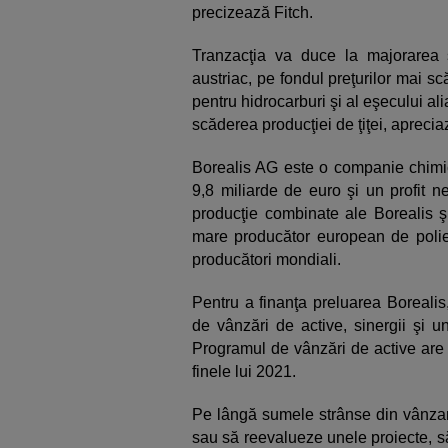
precizează Fitch.
Tranzacţia va duce la majorarea s
austriac, pe fondul preţurilor mai scă
pentru hidrocarburi şi al eşecului a
scăderea producţiei de ţiţei, aprecia
Borealis AG este o companie chimic
9,8 miliarde de euro şi un profit n
producţie combinate ale Borealis ş
mare producător european de polieti
producători mondiali.
Pentru a finanţa preluarea Boreal
de vânzări de active, sinergii şi 
Programul de vânzări de active are
finele lui 2021.
Pe lângă sumele strânse din vânza
sau să reevalueze unele proiecte, să