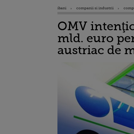
ibani
companii si industrii
comp
OMV intenţio
mld. euro pe
austriac de m