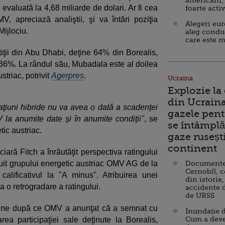
americani,
e evaluată la 4,68 miliarde de dolari. Ar fi cea
foarte acti
, apreciază analiştii, şi va întări poziţia
Alegeri eu
Mijlociu.
aleg condu
care este m
ţii din Abu Dhabi, deţine 64% din Borealis,
 36%. La rândul său, Mubadala este al doilea
triac, potrivit
Agerpres
.
Ucraina
Explozie la
din Ucraina
ţiuni hibride nu va avea o dată a scadenţei
gazele pent
 la anumite date şi în anumite condiţii"
, se
se întâmplă 
ic austriac.
gaze ruseșt
continent
iară Fitch a înrăutăţit perspectiva ratingului
buit grupului energetic austriac OMV AG de la
Documente d
Cernobîl, c
calificativul la "A minus". Atribuirea unei
din istorie,
 o retrogradare a ratingului.
accidente 
de URSS
 vine după ce OMV a anunţat că a semnat cu
Inundație d
Cum a deve
a participaţiei sale deţinute la Borealis,