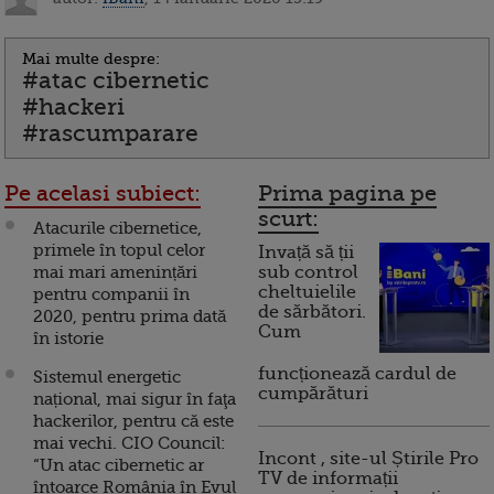
Mai multe despre:
#atac cibernetic
#hackeri
#rascumparare
Pe acelasi subiect:
Prima pagina pe
scurt:
Atacurile cibernetice,
primele în topul celor
Invață să ții
mai mari amenințări
sub control
cheltuielile
pentru companii în
de sărbători.
2020, pentru prima dată
Cum
în istorie
funcționează cardul de
Sistemul energetic
cumpărături
național, mai sigur în faţa
hackerilor, pentru că este
mai vechi. CIO Council:
Incont , site-ul Știrile Pro
“Un atac cibernetic ar
TV de informații
întoarce România în Evul