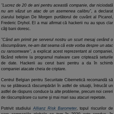
''Lucrez de 20 de ani pentru această companie, dar niciodată
nu am văzut un atac de un asemenea calibru'
', a declarat
ziarului belgian De Morgen purtătorul de cuvânt al Picanol,
Frederic Dryhol. El a mai afirmat că hackerii nu au spus clar
câţi bani doresc.
''Când am primit pe serverul nostru un scurt mesaj cerând o
răscumpărare, ne-am dat seama că este vorba despre un atac
cu ransomware''
, a explicat acest reprezentant al companiei,
făcând referire la programul malware care criptează seturile
de date. Hackerii au cerut bani pentru a da în schimb
companiei atacate cheia de criptare.
Centrul Belgian pentru Securitate Cibernetică recomandă să
nu se plătească răscumpărări în astfel de situaţii, întrucât un
astfel de răspuns conduce la alte probleme, precum noi cereri
de răscumpărare cu sume şi mai mari sau atacuri repetate.
Potrivit studiului
Allianz Risk Barometer
, topul riscurilor de