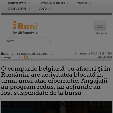
stirileprotv.ro
Romania, te iubesc
Vremea
PROTV NEWS
VOYO
ibani
companii si industrii
14 ianuarie 2020 15:19 / 319
vizualizari
companii
O companie belgiană, cu afaceri şi în
România, are activitatea blocată în
urma unui atac cibernetic. Angajații
au program redus, iar acțiunile au
fost suspendate de la bursă