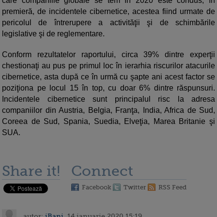
care companiile globale se tem în 2020 este condus, în
premieră, de incidentele cibernetice, acestea fiind urmate de
pericolul de întrerupere a activităţii şi de schimbările
legislative şi de reglementare.
Conform rezultatelor raportului, circa 39% dintre experţii
chestionaţi au pus pe primul loc în ierarhia riscurilor atacurile
cibernetice, asta după ce în urmă cu şapte ani acest factor se
poziţiona pe locul 15 în top, cu doar 6% dintre răspunsuri.
Incidentele cibernetice sunt principalul risc la adresa
companiilor din Austria, Belgia, Franţa, India, Africa de Sud,
Coreea de Sud, Spania, Suedia, Elveţia, Marea Britanie şi
SUA.
Share it!
Connect
Facebook
Twitter
RSS Feed
autor:
iBani
, 14 ianuarie 2020 15:19