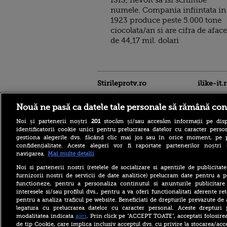
numele. Compania infiintata in
1923 produce peste 5.000 tone
ciocolata/an si are cifra de aface
de 44,17 mil. dolari
Stirileprotv.ro
ilike-it.
Nouă ne pasă ca datele tale personale să rămână con
Noi și partenerii noștri
201
stocăm și/sau accesăm informații pe disp
identificatorii cookie unici pentru prelucrarea datelor cu caracter person
gestiona alegerile dvs. făcând clic mai jos sau în orice moment, pe 
confidențialitate. Aceste alegeri vor fi raportate partenerilor noștr
VIDEO. Liderul senatorilor
navigarea.
Mai multe detalii
PSD, Daniel Zamfir, către
”colegii neomarxiști” din
Noi si partenerii nostri (retelele de socializare si agentiile de publicita
USR: ”Oamenii sunt înaintea
furnizorii nostri de servicii de date analitice) prelucram date pentru a p
păsărelelor!”
functioneze, pentru a personaliza continutul si anunturile publicitare
interesele si/sau profilul dvs., pentru a va oferi functionalitati aferente ret
Cod galben de inundaţii pe
pentru a analiza traficul pe website. Beneficiati de drepturile prevazute de
râuri din zece bazine
legatura cu prelucrarea datelor cu caracter personal. Aceste drepturi 
hidrografice, până vineri
dimineaţa. Avertismentul
aici
modalitatea indicata
. Prin click pe “ACCEPT TOATE”, acceptati folosire
hidrologilor
de tip Cookie, care implica inclusiv acceptul dvs. cu privire la stocarea/acc