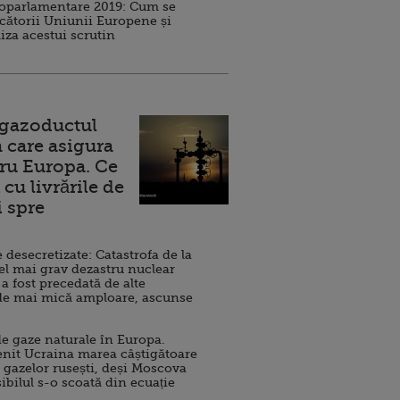
roparlamentare 2019: Cum se
cătorii Uniunii Europene și
iza acestui scrutin
 gazoductul
 care asigura
ru Europa. Ce
cu livrările de
i spre
esecretizate: Catastrofa de la
el mai grav dezastru nuclear
 a fost precedată de alte
de mai mică amploare, ascunse
e gaze naturale în Europa.
nit Ucraina marea câștigătoare
 gazelor rusești, deși Moscova
sibilul s-o scoată din ecuație