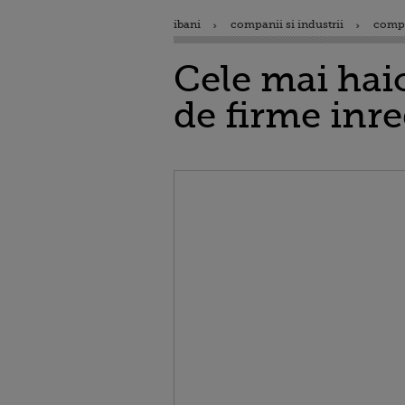
ibani
companii si industrii
comp
Cele mai hai
de firme inre