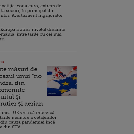
repetiție: zona euro, extrem de
 la șocuri, în principal din
iilor. Avertisment îngrijorător
Europa a atins nivelul dinainte
omânia, între țările cu cei mai
eri
na
ște măsuri de
 cazul unui ”no
ndra, din
Domeniile
uitul şi
rutier şi aerian
imes: UE vrea să interzică
 țările membre a cetăţenilor
 din cauza pandemiei încă
ve din SUA