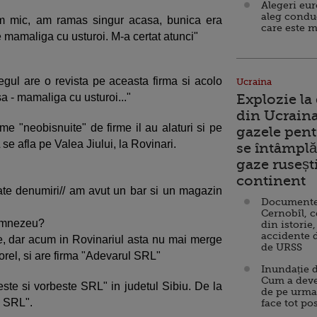
Alegeri eu
aleg condu
am mic, am ramas singur acasa, bunica era
care este m
 mamaliga cu usturoi. M-a certat atunci"
egul are o revista pe aceasta firma si acolo
Ucraina
a - mamaliga cu usturoi..."
Explozie la
din Ucraina
e "neobisnuite" de firme il au alaturi si pe
gazele pent
afla pe Valea Jiului, la Rovinari.
se întâmplă 
gaze ruseșt
continent
ate denumiri// am avut un bar si un magazin
Documente d
Cernobîl, c
Dumnezeu?
din istorie,
accidente 
e, dar acum in Rovinariul asta nu mai merge
de URSS
rel, si are firma "Adevarul SRL"
Inundație d
Cum a deve
este si vorbeste SRL" in judetul Sibiu. De la
de pe urma
e SRL".
face tot po