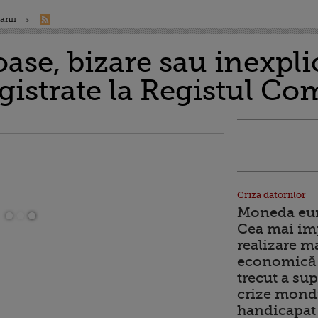
anii
oase, bizare sau inexpl
gistrate la Registul Co
Criza datoriilor
Moneda euro
Cea mai im
realizare m
economică 
trecut a sup
crize mondi
handicapat 