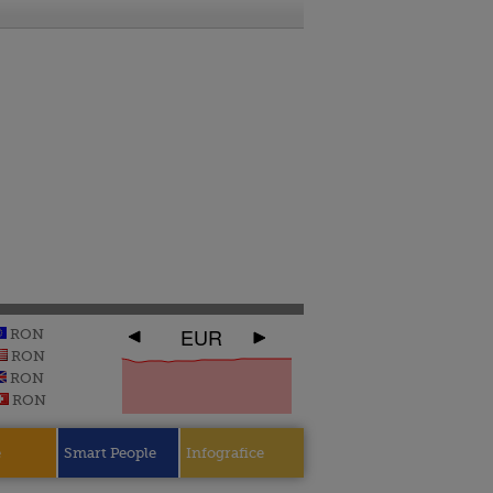
EUR
RON
RON
RON
RON
e
Smart People
Infografice