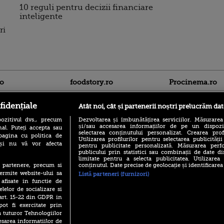
10 reguli pentru decizii financiare
inteligente
ri
ro
foodstory.ro
Procinema.ro
fidențiale
Atât noi, cât și partenerii noștri prelucrăm dat
ozitivul dvs., precum
Dezvoltarea și îmbunătățirea serviciilor. Măsurarea
și/sau accesarea informațiilor de pe un dispoziti
al. Puteți accepta sau
selectarea conținutului personalizat. Crearea prof
pagina cu politica de
Utilizarea profilurilor pentru selectarea publicității
i și nu vă vor afecta
pentru publicitate personalizată. Măsurarea perfo
publicului prin statistici sau combinații de date di
(P) Descoperă Lumea
Emoții intense pe
limitate pentru a selecta publicitatea. Utilizarea
Evenimentelor din România
Sebastian Stan! Iub
conținutul. Date precise de geolocație și identificarea
te partenere, precum si
cu Transilvania Events!
Annabelle, l-a făcu
ermite website-ului sa
Listă parteneri (furnizori)
(P) Raku, gaming intens și o
 afisate in functie de
Din 14 septembrie
pauză binemeritată cu...
elelor de socializare si
Popescu revine în 
pizza Guseppe
 art. 15-22 din GDPR in
principal la Pro T
pot fi exercitate prin
(P) Poți folosi bonurile de
La 88 de ani și du
a tuturor Tehnologiilor
masă pentru a comanda
carieră fabuloasă î
mâncare acasă? Lista
esarea informatiilor de