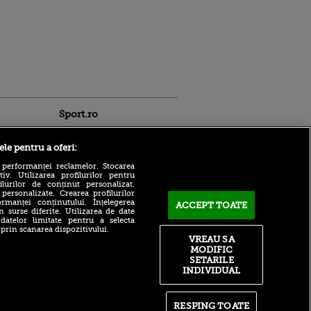
Sport.ro
ele pentru a oferi:
 performanței reclamelor. Stocarea
v. Utilizarea profilurilor pentru
ilurilor de conținut personalizat.
 personalizate. Crearea profilurilor
Mai aproape ca oricând: ce
rmanței conținutului. Înțelegerea
ACCEPT TOATE
șanse are Sorana Cîrstea de
n surse diferite. Utilizarea de date
ntru
 datelor limitate pentru a selecta
a reuși calificarea la
ita lui,
 prin scanarea dispozitivului.
Turneul Campioanelor
t tată!
VREAU SA
Viitorul lui Mudryk se
MODIFIC
, Adela
stabilește în următoarele
SETARILE
rol
zile. Ce echipe îl vor pe
INDIVIDUAL
V
starul ucrainean
pă o
Răzvan Pleșca așa cum nu l-
n film, Sir
ai mai văzut! Fostul portar,
RESPING TOATE