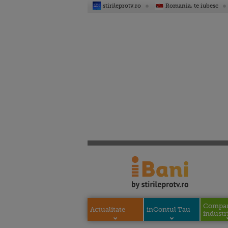
stirileprotv.ro
Romania, te iubesc
Compani
Actualitate
inContul Tau
industri