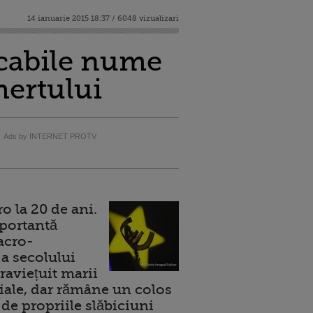
14 ianuarie 2015 18:37 / 6048 vizualizari
icabile nume
mertului
Ads by INTERNET PROTV
 la 20 de ani.
portantă
acro-
a secolului
raviețuit marii
ale, dar rămâne un colos
de propriile slăbiciuni