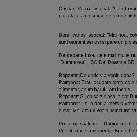
Cristian Voicu, asociat: "Cand er
plecata si am mancat de foame niste
Doru Ivanov, asociat: "Mai nou, col
sunt oameni seriosi si pare un pic as
De departe insa, cele mai multe num
"Dumnezeu". "SC Dai Doamne SRL se 
Reporter :De unde v-a venit ideea?
Patroana: Erau ocupate toate celel
alimentar, acum barul l-am inchis
Reporter: Si, ca sa zic asa, a dat 
Patroana: Eh, a dat, a mers o vrem
nimic. Mai am un vecin, Minciuna Vio
Poate nu stiati, dar "Dumnezeu trai
Pitesti ii face concurenta "Bruce Le