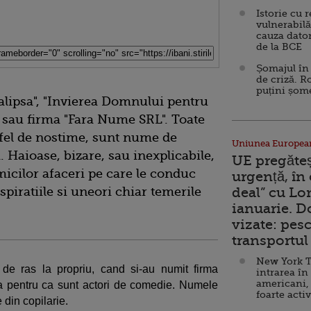
Istorie cu 
vulnerabilă
cauza dator
de la BCE
Șomajul în 
de criză. R
puțini șom
alipsa", "Invierea Domnului pentru
e" sau firma "Fara Nume SRL". Toate
a fel de nostime, sunt nume de
Uniunea Europea
. Haioase, bizare, sau inexplicabile,
UE pregăte
icilor afaceri pe care le conduc
urgență, în
spiratiile si uneori chiar temerile
deal” cu Lo
ianuarie. 
vizate: pesc
transportul 
New York T
 de ras la propriu, cand si-au numit firma
intrarea în
americani,
a pentru ca sunt actori de comedie. Numele
foarte acti
e din copilarie.