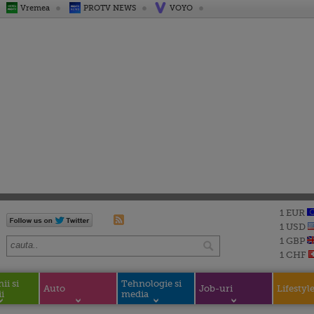
Vremea
PROTV NEWS
VOYO
1 EUR
1 USD
1 GBP
1 CHF
i si
Tehnologie si
Auto
Job-uri
Lifestyl
i
media