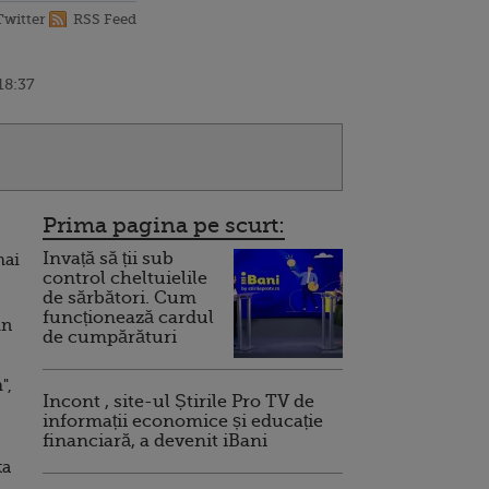
Twitter
RSS Feed
18:37
Prima pagina pe scurt:
Invață să ții sub
mai
control cheltuielile
de sărbători. Cum
funcționează cardul
in
de cumpărături
",
Incont , site-ul Știrile Pro TV de
informații economice și educație
financiară, a devenit iBani
ta