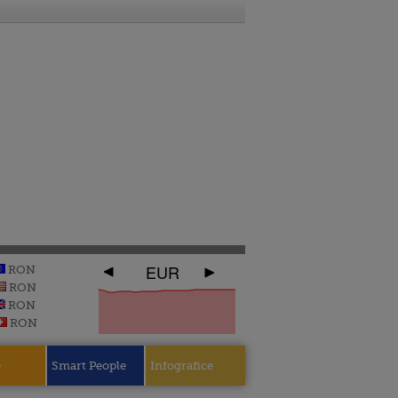
EUR
RON
RON
RON
RON
e
Smart People
Infografice