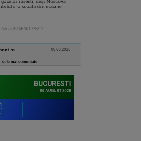
 gazelor rusești, deși Moscova
sibilul s-o scoată din ecuație
Ads by INTERNET PROTV
ncont.ro
06.08.2026
cele mai comentate