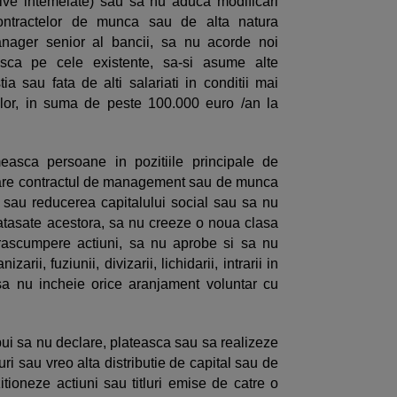
ive intemeiate) sau sa nu aduca modificari
 contractelor de munca sau de alta natura
manager senior al bancii, sa nu acorde noi
sca pe cele existente, sa-si asume alte
a sau fata de alti salariati in conditii mai
tilor, in suma de peste 100.000 euro /an la
asca persoane in pozitiile principale de
care contractul de management sau de munca
sau reducerea capitalului social sau sa nu
e atasate acestora, sa nu creeze o noua clasa
rascumpere actiuni, sa nu aprobe si sa nu
arii, fuziunii, divizarii, lichidarii, intrarii in
 sa nu incheie orice aranjament voluntar cu
i sa nu declare, plateasca sau sa realizeze
ri sau vreo alta distributie de capital sau de
zitioneze actiuni sau titluri emise de catre o