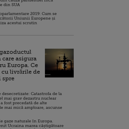
 din cauza pandemiei încă
ve din SUA
roparlamentare 2019: Cum se
cătorii Uniunii Europene și
iza acestui scrutin
 gazoductul
 care asigura
ru Europa. Ce
cu livrările de
i spre
esecretizate: Catastrofa de la
el mai grav dezastru nuclear
 a fost precedată de alte
de mai mică amploare, ascunse
e gaze naturale în Europa.
nit Ucraina marea câștigătoare