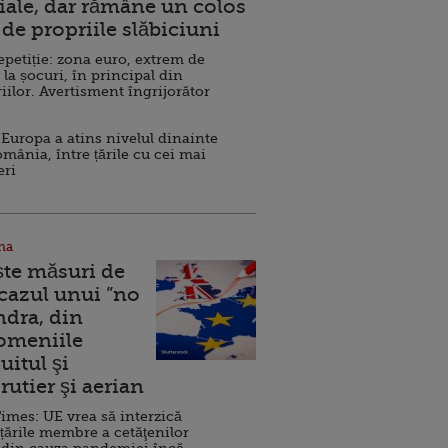
ale, dar rămâne un colos
de propriile slăbiciuni
repetiție: zona euro, extrem de
 la șocuri, în principal din
iilor. Avertisment îngrijorător
Europa a atins nivelul dinainte
omânia, între țările cu cei mai
eri
na
ște măsuri de
 cazul unui ”no
ndra, din
Domeniile
uitul şi
rutier şi aerian
imes: UE vrea să interzică
 țările membre a cetăţenilor