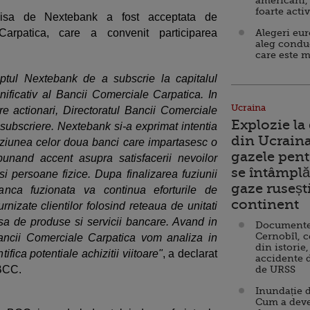
americani,
foarte acti
smisa de Nextebank a fost acceptata de
Carpatica, care a convenit participarea
Alegeri eu
aleg condu
care este m
tul Nextebank de a subscrie la capitalul
ificativ al Bancii Comerciale Carpatica. In
Ucraina
e actionari, Directoratul Bancii Comerciale
Explozie la
 subscriere. Nextebank si-a exprimat intentia
din Ucraina
fuziunea celor doua banci care impartasesc o
gazele pent
unand accent asupra satisfacerii nevoilor
se întâmplă 
 si persoane fizice. Dupa finalizarea fuziunii
gaze ruseșt
nca fuzionata va continua eforturile de
continent
urnizate clientilor folosind reteaua de unitati
nsa de produse si servicii bancare. Avand in
Documente d
Cernobîl, c
Bancii Comerciale Carpatica vom analiza in
din istorie,
ifica potentiale achizitii viitoare"
, a declarat
accidente 
l BCC.
de URSS
Inundație d
Cum a deve