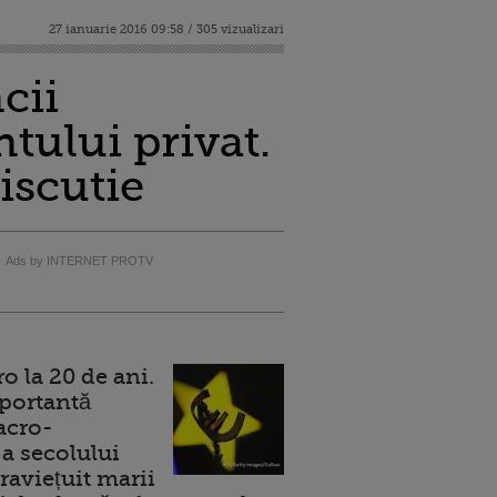
27 ianuarie 2016 09:58 / 305 vizualizari
cii
tului privat.
discutie
Ads by INTERNET PROTV
 la 20 de ani.
portantă
acro-
a secolului
raviețuit marii