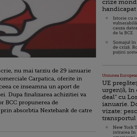
crize mondi
handicapat 
Istorie cu 
vulnerabilă
cauza dator
de la BCE
Șomajul în 
de criză. R
puțini șom
crie, nu mai tarziu de 29 ianuarie
Uniunea Europea
Comerciale Carpatica, oferite in
UE pregăte
 ceea ce inseamna un aport de
urgență, în
ei. Dupa finalizarea achizitiei va
deal” cu Lo
lor BCC propunerea de
ianuarie. 
prin absorbtia Nextebank de catre
vizate: pesc
transportul 
New York T
intrarea în