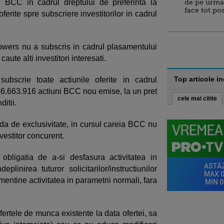
i BCC in cadrul dreptului de preferinta la
de pe urma
face tot po
ferite spre subscriere investitorilor in cadrul
owers nu a subscris in cadrul plasamentului
aute alti investitori interesati.
Top articole i
ubscrie toate actiunile oferite in cadrul
86.663.916 actiuni BCC nou emise, la un pret
cele mai citite
itii.
a de exclusivitate, in cursul careia BCC nu
nvestitor concurent.
ligatia de a-si desfasura activitatea in
plinirea tuturor solicitarilor/instructiunilor
entine activitatea in parametrii normali, fara
rtele de munca existente la data ofertei, sa