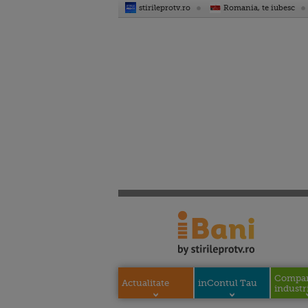
stirileprotv.ro
Romania, te iubesc
Compani
Actualitate
inContul Tau
industri