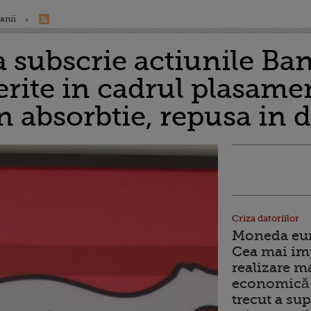
anii
 subscrie actiunile Ban
erite in cadrul plasamen
 absorbtie, repusa in 
Criza datoriilor
Moneda euro
Cea mai im
realizare m
economică 
trecut a sup