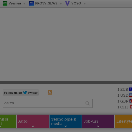
Vremea
PROTV NEWS
VOYO
1 EUR
1 USD
1 GBP
1 CHF
i si
Tehnologie si
Auto
Job-uri
Lifestyl
i
media