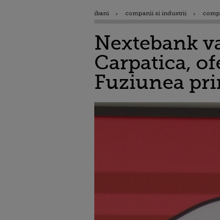
ibani
companii si industrii
comp
Nextebank va
Carpatica, of
Fuziunea prin