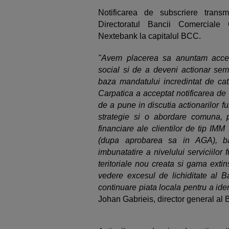
Notificarea de subscriere tran
Directoratul Bancii Comerciale 
Nextebank la capitalul BCC.
"Avem placerea sa anuntam accep
social si de a deveni actionar semn
baza mandatului incredintat de catr
Carpatica a acceptat notificarea de
de a pune in discutia actionarilor 
strategie si o abordare comuna, p
financiare ale clientilor de tip IMM
(dupa aprobarea sa in AGA), ba
imbunatatire a nivelului serviciilor f
teritoriale nou creata si gama exti
vedere excesul de lichiditate al 
continuare piata locala pentru a ident
Johan Gabrieis, director general a