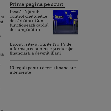
Prima pagina pe scurt:
Invață să ții sub
control cheltuielile
 si
de sărbători. Cum
ni
funcționează cardul
de cumpărături
c
Incont , site-ul Știrile Pro TV de
informații economice și educație
financiară, a devenit iBani
eia
a
10 reguli pentru decizii financiare
inteligente
,