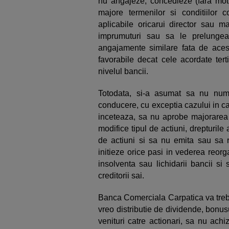
nu angajeze, concedieze (fara mot
majore termenilor si conditiilor
aplicabile oricarui director sau 
imprumuturi sau sa le prelungea
angajamente similare fata de acesti
favorabile decat cele acordate ter
nivelul bancii.
Totodata, si-a asumat sa nu nume
conducere, cu exceptia cazului in 
inceteaza, sa nu aprobe majorarea 
modifice tipul de actiuni, drepturil
de actiuni si sa nu emita sau sa 
initieze orice pasi in vederea reorganiz
insolventa sau lichidarii bancii si
creditorii sai.
Banca Comerciala Carpatica va trebu
vreo distributie de dividende, bonusu
venituri catre actionari, sa nu achi