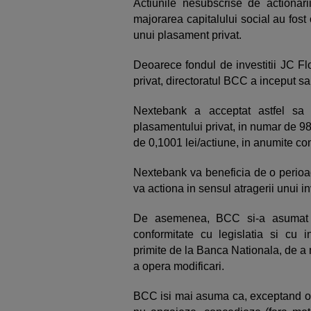
Actiunile nesubscrise de actionari
majorarea capitalului social au fost o
unui plasament privat.
Deoarece fondul de investitii JC Fl
privat, directoratul BCC a inceput sa c
Nextebank a acceptat astfel sa s
plasamentului privat, in numar de 9
de 0,1001 lei/actiune, in anumite cond
Nextebank va beneficia de o perioad
va actiona in sensul atragerii unui i
De asemenea, BCC si-a asumat ob
conformitate cu legislatia si cu inde
primite de la Banca Nationala, de a m
a opera modificari.
BCC isi mai asuma ca, exceptand ofe