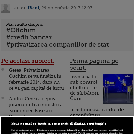
autor:
iBani
, 29 noiembrie 2013 12:03
Mai multe despre:
#Oltchim
#credit bancar
#privatizarea companiilor de stat
Pe acelasi subiect:
Prima pagina pe
scurt:
Gerea: Privatizarea
Oltchim se va finaliza in
Invață să ții
februarie 2014, daca nu
sub control
cheltuielile
se va gasi capital de lucru
de sărbători.
Cum
Andrei Gerea a depus
juramantul ca ministru al
funcționează cardul de
Economiei. Basescu:
cumpărături
"Aveti doua misiuni
teribil de grele: Oltchim
Nouă ne pasă ca datele tale personale să rămână confidențiale
si Cuprumin"
Noi și partenerii noștri
201
stocăm și/sau accesăm informații pe dispozitivul dvs., precum identificatorii
Incont , site-ul Știrile Pro
cookie unici pentru prelucrarea datelor cu caracter personal. Puteți accepta sau gestiona alegerile dvs.