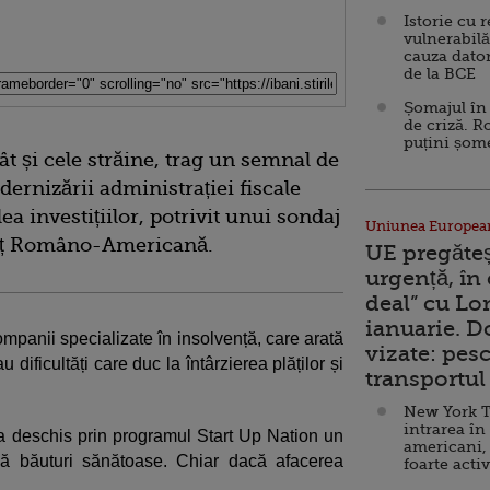
Istorie cu 
vulnerabilă
cauza dator
de la BCE
Șomajul în 
de criză. R
puțini șom
ât și cele străine, trag un semnal de
dernizării administrației fiscale
lea investițiilor, potrivit unui sondaj
Uniunea Europea
rț Româno-Americană.
UE pregăte
urgență, în
deal” cu Lo
ianuarie. 
ompanii specializate în insolvență, care arată
vizate: pesc
 dificultăți care duc la întârzierea plăților și
transportul 
New York T
intrarea în
-a deschis prin programul Start Up Nation un
americani,
ză băuturi sănătoase. Chiar dacă afacerea
foarte acti