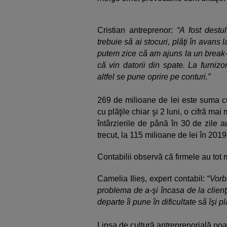
Cristian antreprenor:
“A fost destu
trebuie să ai stocuri, plăţi în avans 
putem zice că am ajuns la un break-
că vin datorii din spate. La furnizor
altfel se pune oprire pe conturi.”
269 de milioane de lei este suma cu
cu plăţile chiar şi 2 luni, o cifră ma
întârzierile de până în 30 de zile 
trecut, la 115 milioane de lei în 2019
Contabilii observă că firmele au tot
Camelia Ilieș, expert contabil: “
Vorb
problema de a-şi încasa de la clien
departe îi pune în dificultate să îşi pl
Lipsa de cultură antreprenorială poat