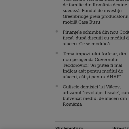
de familie din România devine
suedeză. Fondul de investiții
Greenbridge preia producătorul
mobilă Casa Rusu
Finanțele schimbă din nou Cod
fiscal, după discuții cu mediul 
afaceri. Ce se modifică
Tema impozitului forfetar, din
nou pe agenda Guvernului.
Teodorovici: “Ar putea fi mai
indicat atât pentru mediul de
afaceri, cât şi pentru ANAF”
Culisele demisiei lui Vâlcov,
artizanul “revoluției fiscale”, car
bulversat mediul de afaceri din
România
Stirileprotv.ro
ilike-it.