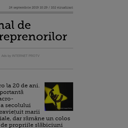
24 septembrie 2019 10:29 / 102 vizualizari
nal de
reprenorilor
Ads by INTERNET PROTV
 la 20 de ani.
portantă
acro-
a secolului
raviețuit marii
ale, dar rămâne un colos
de propriile slăbiciuni