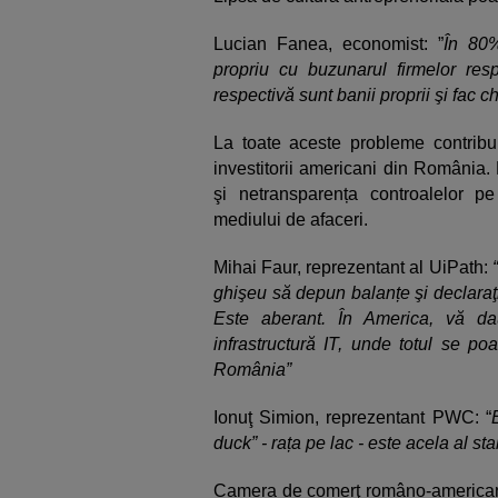
Lucian Fanea, economist: ”
În 80%
propriu cu buzunarul firmelor resp
respectivă sunt banii proprii şi fac che
La toate aceste probleme contribuie
investitorii americani din România. 
şi netransparența controalelor pe
mediului de afaceri.
Mihai Faur, reprezentant al UiPath:
ghişeu să depun balanțe şi declaraţii
Este aberant. În America, vă da
infrastructură IT, unde totul se po
România”
Ionuţ Simion, reprezentant PWC: “
duck” - rața pe lac - este acela al stabil
Camera de comerţ româno-americană