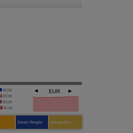
EUR
RON
RON
RON
RON
e
Smart People
Infografice