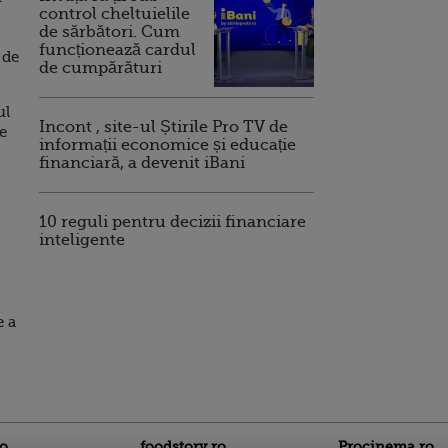
control cheltuielile
de sărbători. Cum
funcționează cardul
 de
de cumpărături
ul
Incont , site-ul Știrile Pro TV de
de
informații economice și educație
financiară, a devenit iBani
10 reguli pentru decizii financiare
inteligente
e a
ro
foodstory.ro
Procinema.ro