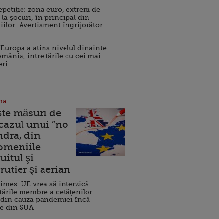
repetiție: zona euro, extrem de
 la șocuri, în principal din
iilor. Avertisment îngrijorător
Europa a atins nivelul dinainte
omânia, între țările cu cei mai
eri
na
ște măsuri de
 cazul unui ”no
ndra, din
Domeniile
uitul şi
rutier şi aerian
imes: UE vrea să interzică
 țările membre a cetăţenilor
 din cauza pandemiei încă
ve din SUA