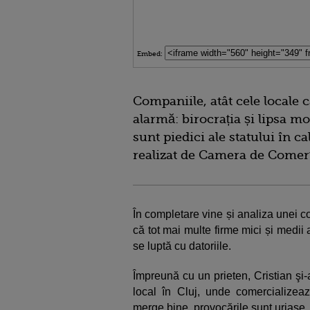
Embed:
Companiile, atât cele locale c
alarmă: birocrația și lipsa mo
sunt piedici ale statului în ca
realizat de Camera de Come
În completare vine și analiza unei c
că tot mai multe firme mici și medii au
se luptă cu datoriile.
Împreună cu un prieten, Cristian şi
local în Cluj, unde comercializea
merge bine, provocările sunt uriaşe.