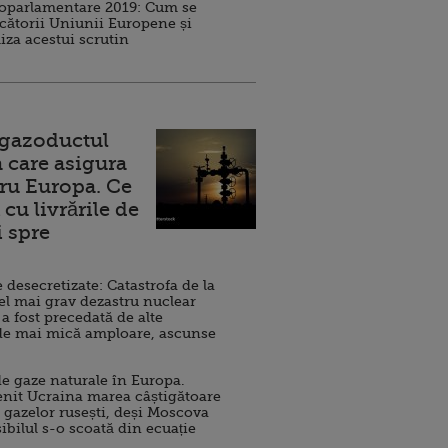
roparlamentare 2019: Cum se
cătorii Uniunii Europene și
iza acestui scrutin
 gazoductul
 care asigura
ru Europa. Ce
cu livrările de
i spre
esecretizate: Catastrofa de la
el mai grav dezastru nuclear
 a fost precedată de alte
de mai mică amploare, ascunse
e gaze naturale în Europa.
nit Ucraina marea câștigătoare
 gazelor rusești, deși Moscova
sibilul s-o scoată din ecuație