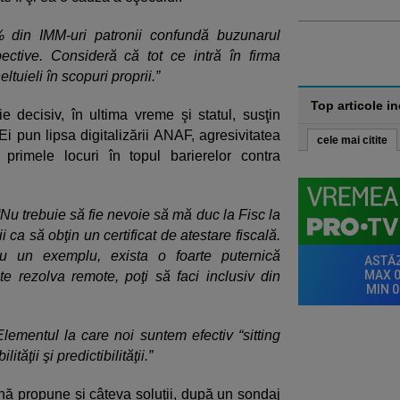
 din IMM-uri patronii confundă buzunarul
ective. Consideră că tot ce intră în firma
ltuieli în scopuri proprii.”
Top articole i
 decisiv, în ultima vreme şi statul, susţin
Ei pun lipsa digitalizării ANAF, agresivitatea
cele mai citite
 primele locuri în topul barierelor contra
“Nu trebuie să fie nevoie să mă duc la Fisc la
 ca să obţin un certificat de atestare fiscală.
u un exemplu, exista o foarte puternică
ate rezolva remote, poţi să faci inclusiv din
Elementul la care noi suntem efectiv “sitting
ităţii şi predictibilităţii.”
 propune şi câteva soluţii, după un sondaj