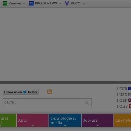
Vremea
PROTV NEWS
VOYO
1 EUR
1 USD
1 GBP
1 CHF
i si
Tehnologie si
Auto
Job-uri
Lifestyl
i
media