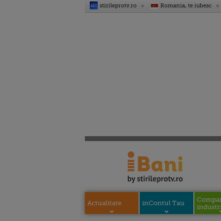
stirileprotv.ro
Romania, te iubesc
Compani
Actualitate
inContul Tau
industri