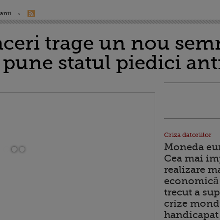
anii
aceri trage un nou sem
pune statul piedici ant
Criza datoriilor
Moneda euro
Cea mai im
realizare m
economică 
trecut a sup
crize mondi
handicapat 