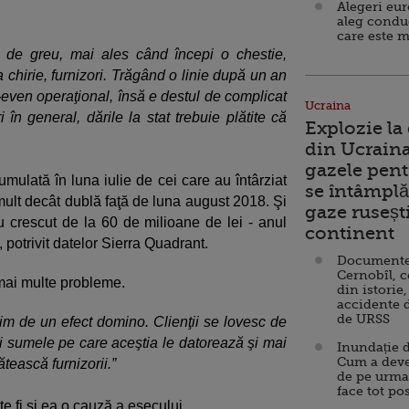
Alegeri eu
aleg condu
care este m
l de greu, mai ales când începi o chestie,
la chirie, furnizori. Trăgând o linie după un an
even operaţional, însă e destul de complicat
Ucraina
i în general, dările la stat trebuie plătite că
Explozie la
din Ucraina
gazele pent
mulată în luna iulie de cei care au întârziat
se întâmplă 
i mult decât dublă faţă de luna august 2018. Şi
gaze ruseșt
au crescut de la 60 de milioane de lei - anul
continent
, potrivit datelor Sierra Quadrant.
Documente d
Cernobîl, c
 mai multe probleme.
din istorie,
accidente 
de URSS
im de un efect domino. Clienţii se lovesc de
ţi sumele pe care aceştia le datorează şi mai
Inundație d
Cum a deve
ătească furnizorii.”
de pe urma
face tot po
e fi şi ea o cauză a eşecului.