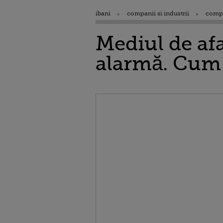
ibani
companii si industrii
comp
Mediul de af
alarmă. Cum 