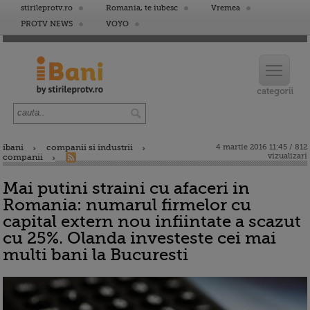
stirileprotv.ro
Romania, te iubesc
Vremea
PROTV NEWS
VOYO
ibani
companii si industrii
4 martie 2016 11:45 / 812
vizualizari
companii
Mai putini straini cu afaceri in
Romania: numarul firmelor cu
capital extern nou infiintate a scazut
cu 25%. Olanda investeste cei mai
multi bani la Bucuresti