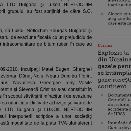
americani,
AYA LTD Bulgaria şi Lukoil NEFTOCHIM
foarte acti
grupului au fost sprijiniţi de către S.C.
Alegeri eu
aleg condu
care este m
ri, că Lukoil Neftochim Bourgas Bulgaria şi
sarul de evaziune fiscală cu un prejudiciu de
ii intracomunitare de bitum rutier, în care au
Ucraina
Explozie la
din Ucraina
gazele pent
2009-2010, inculpaţii Matei Eugen, Gherghel
se întâmplă 
Izvernari Dănuţ Nelu, Negru Dumitru Florin,
gaze ruseșt
ius, Novăcescu Gheorghe Tony, Vasile
continent
entin şi Slevoacă Cristina s-au constituit în
Documente d
e în scopul săvârşirii infracţiunii de evaziune
Cernobîl, c
ea unui circuit fictiv de achiziţie şi livrare de
din istorie,
accidente 
AYA LTD Bulgaria şi LUKOIL NEFTOCHIM
de URSS
 interpunerii scriptice a unor societăţi
astă modalitate de la plata TVA-ului aferent
Inundație d
Cum a deve