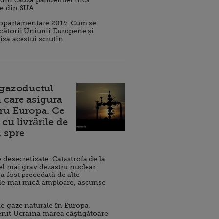
 din cauza pandemiei încă
ve din SUA
roparlamentare 2019: Cum se
cătorii Uniunii Europene și
iza acestui scrutin
 gazoductul
 care asigura
ru Europa. Ce
cu livrările de
i spre
esecretizate: Catastrofa de la
el mai grav dezastru nuclear
 a fost precedată de alte
de mai mică amploare, ascunse
e gaze naturale în Europa.
nit Ucraina marea câștigătoare