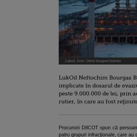
Lukoil. Foto: Getty Images/Guliver
LukOil Neftochim Bourgas B
implicate în dosarul de evazi
peste 9.000.000 de lei, prin 
rutier, în care au fost reţinu
Procurorii DIICOT spun că persoanel
patru grupuri infracţionale, care au cr