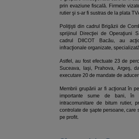
prin evaziune fiscală. Firmele vizat
rutier şi s-ar fi sustras de la plata TV
Poliţişti din cadrul Brigăzii de Co
sprijinul Direcţiei de Operaţiuni 
cadrul DIICOT Bacău, au acţion
infracţionale organizate, specializat
Astfel, au fost efectuate 23 de perc
Suceava, Iaşi, Prahova, Argeş, dar
executare 20 de mandate de aducer
Membrii grupării ar fi acţionat în 
importante sume de bani, în mo
intracomunitare de bitum rutier, p
controlate de şapte persoane, care s-
pe profit.