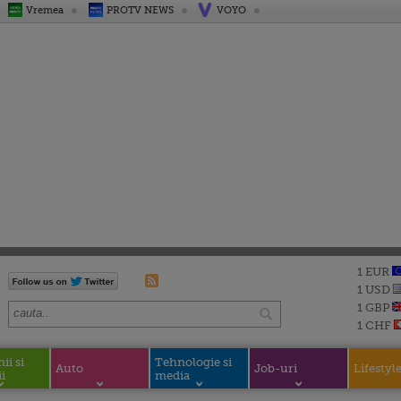
Vremea
PROTV NEWS
VOYO
1 EUR
1 USD
1 GBP
1 CHF
i si
Tehnologie si
Auto
Job-uri
Lifestyl
i
media