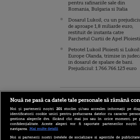
pentru rafinariile sale din
Romania, Bulgaria si Italia
Dosarul Lukoil, cu un prejudici
de aproape 1,8 miliarde euro,
restituit de instanta catre
Parchetul Curtii de Apel Ploiest
Petrotel Lukoil Ploiesti si Lukoil
Europe Olanda, trimise in judec
in dosarul de spalare de bani.
Prejudiciul: 1.766.766.125 euro
Stirileprotv.ro
ilike-it.
Nouă ne pasă ca datele tale personale să rămână con
Noi și partenerii noștri
201
stocăm și/sau accesăm informații pe disp
identificatorii cookie unici pentru prelucrarea datelor cu caracter person
gestiona alegerile dvs. făcând clic mai jos sau în orice moment, pe 
confidențialitate. Aceste alegeri vor fi raportate partenerilor noștr
navigarea.
Mai multe detalii
Noile trenuri cumpărate de
România au avut probleme
Noi si partenerii nostri (retelele de socializare si agentiile de publicita