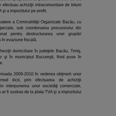
e efectuau achiziţii intracomunitare de bitum
A şi a impozitului pe profit.
mbatere a Criminalităţii Organizate Bacău, cu
Speciale, sub coordonarea procurorului din
at pentru destructurarea unei grupări
ă în evaziune fiscală.
heziţii domiciliare în judeţele Bacău, Timiş,
 şi în municipiul Bucureşti, fiind puse în
e.
perioada 2009-2010 în vederea obţinerii unor
d ilicit, prin efectuarea de achiziţii
rin interpunerea unor societăţi comerciale,
ar fi sustras de la plata TVA şi a impozitului