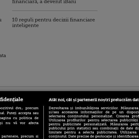
financiară, a devenit iBani
u
10 reguli pentru decizii financiare
inteligente
i
ata
ro
foodstory.ro
Procinema.ro
fidențiale
Atât noi, cât și partenerii noștri prelucrăm dat
ozitivul dvs., precum
Dezvoltarea și îmbunătățirea serviciilor. Măsurarea
și/sau accesarea informațiilor de pe un dispoziti
al. Puteți accepta sau
selectarea conținutului personalizat. Crearea prof
pagina cu politica de
Utilizarea profilurilor pentru selectarea publicității
i și nu vă vor afecta
pentru publicitate personalizată. Măsurarea perfo
publicului prin statistici sau combinații de date di
limitate pentru a selecta publicitatea. Utilizarea
conținutul. Date precise de geolocație și identificarea
te partenere, precum si
(P) Descoperă Lumea