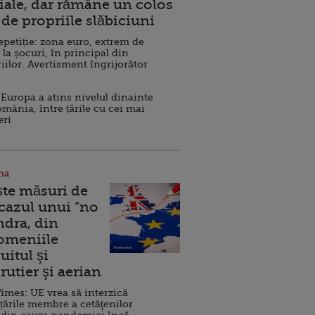
ale, dar rămâne un colos
de propriile slăbiciuni
repetiție: zona euro, extrem de
 la șocuri, în principal din
iilor. Avertisment îngrijorător
Europa a atins nivelul dinainte
omânia, între țările cu cei mai
eri
na
ște măsuri de
 cazul unui ”no
ndra, din
Domeniile
uitul şi
rutier şi aerian
imes: UE vrea să interzică
 țările membre a cetăţenilor