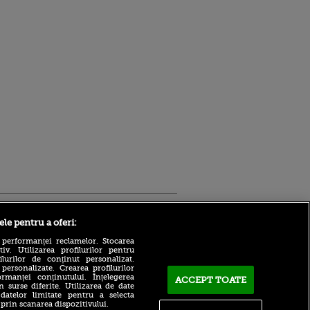
Sport.ro
ele pentru a oferi:
 performanței reclamelor. Stocarea
v. Utilizarea profilurilor pentru
ilurilor de conținut personalizat.
 personalizate. Crearea profilurilor
rmanței conținutului. Înțelegerea
ACCEPT TOATE
n surse diferite. Utilizarea de date
 datelor limitate pentru a selecta
 prin scanarea dispozitivului.