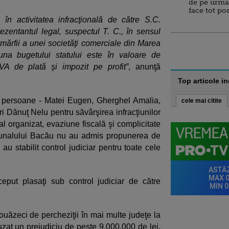
de pe urma
face tot po
i în activitatea infracţională de către S.C.
entantul legal, suspectul T. C., în sensul
a mărfii a unei societăţi comerciale din Marea
auna bugetului statului este în valoare de
VA de plată şi impozit pe profit”
, anunţă
Top articole i
i persoane - Matei Eugen, Gherghel Amalia,
cele mai citite
ri Dănuţ Nelu pentru săvârşirea infracţiunilor
al organizat, evaziune fiscală şi complicitate
ribunalului Bacău nu au admis propunerea de
 au stabilit control judiciar pentru toate cele
ceput plasaţi sub control judiciar de către
douăzeci de percheziţii în mai multe judeţe la
auzat un prejudiciu de peste 9.000.000 de lei,