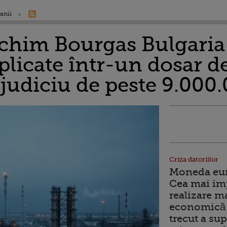
anii
chim Bourgas Bulgaria 
licate într-un dosar d
ejudiciu de peste 9.000.
Criza datoriilor
Moneda euro
Cea mai im
realizare m
economică 
trecut a sup