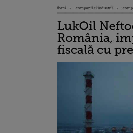
ibani
companii si industrii
comp
LukOil Nefto
România, imp
fiscală cu pr