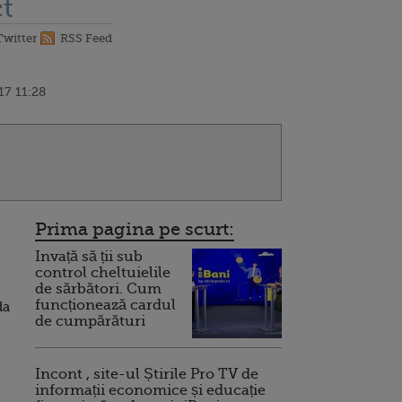
t
Twitter
RSS Feed
17 11:28
Prima pagina pe scurt:
Invață să ții sub
control cheltuielile
de sărbători. Cum
funcționează cardul
da
de cumpărături
Incont , site-ul Știrile Pro TV de
informații economice și educație