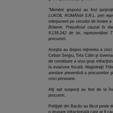
”Membrii grupului au fost sprijiniţ
LUKOIL ROMÂNIA S.R.L. prin reprez
interpunerii pe circuitul de livrare 
Britanie. Prejudiciul cauzat în d
9.139.242 de lei, reprezentând T
procurorii.
Aceştia au dispus reţinerea a cinc
Ceban Sergiu, Tirla Călin şi Izverna
de constituire a unui grup infracţion
la evaziune fiscală. Magistraţii T
arestare preventivă a procurorilor şi
cinci persoane.
Alţi opt suspecţi au fost de la în
procurori.
Poliţiştii din Bacău au făcut peste 
o grupare infracţională care ar fi c