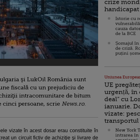
crize mondi
handicapat 
Istorie cu 
vulnerabilă
cauza dator
de la BCE
Șomajul în 
de criză. R
puțini șom
Uniunea Europea
ulgaria şi LukOil România sunt
UE pregăte
une fiscală cu un prejudiciu de
urgență, în
achiziţii intracomunitare de bitum
deal” cu Lo
te cinci persoane, scrie
News.ro
.
ianuarie. 
vizate: pesc
transportul 
New York T
e vizate în acest dosar erau constituite în
intrarea în
eat un circuit fictiv de achiziţie şi livrare de