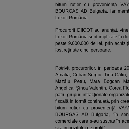
bitum rutier cu provenienţă V
BOURGAS AD Bulgaria, iar membrii 
Lukoil România.
Procurorii DIICOT au anunţat, vine
Lukoil România sunt implicate în do
peste 9.000.000 de lei, prin achiziţ
fost reţinute cinci persoane.
Potrivit procurorilor, în perioada 
Amalia, Ceban Sergiu, Tirla Călin, 
Mazâlu Petru, Mara Bogdan Mar
Angelica, Şinca Valentin, Gorea Flor
patru grupuri infracţionale organizat
fiscală în formă continuată, prin crear
bitum rutier cu provenienţă V
BOURGAS AD Bulgaria, ”în sensul
comerciale care s-au sustras în ace
şi a impozitului pe profit”.