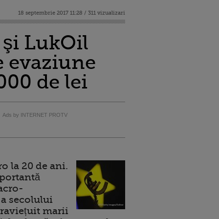
18 septembrie 2017 11:28 / 311 vizualizari
şi LukOil
e evaziune
000 de lei
Ads by INTERNET PROTV
 la 20 de ani.
portantă
acro-
a secolului
raviețuit marii