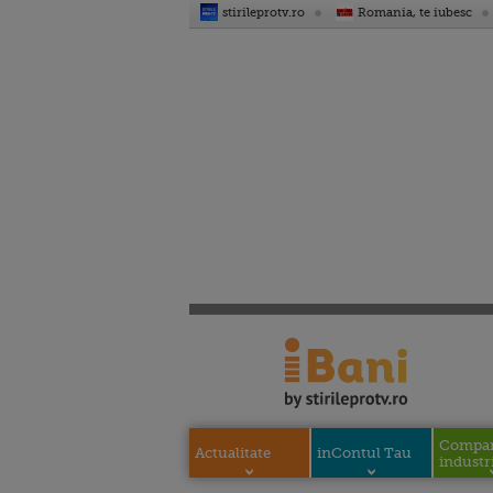
stirileprotv.ro
Romania, te iubesc
Compani
Actualitate
inContul Tau
industri