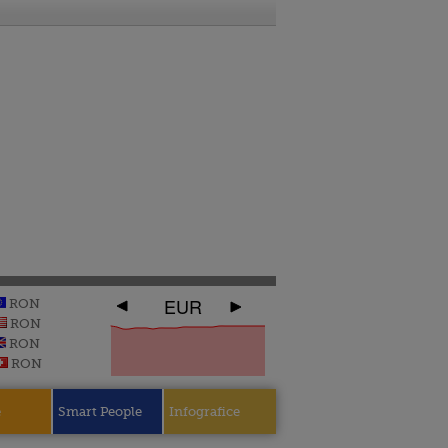
EUR
RON
RON
RON
RON
e
Smart People
Infografice