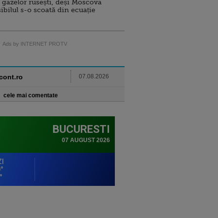
 gazelor rusești, deși Moscova
sibilul s-o scoată din ecuație
Ads by INTERNET PROTV
ncont.ro
07.08.2026
cele mai comentate