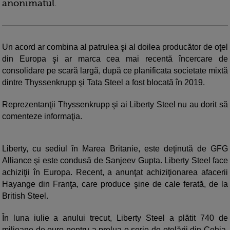
anonimatul.
Un acord ar combina al patrulea şi al doilea producător de oţel
din Europa şi ar marca cea mai recentă încercare de
consolidare pe scară largă, după ce planificata societate mixtă
dintre Thyssenkrupp şi Tata Steel a fost blocată în 2019.
Reprezentanţii Thyssenkrupp şi ai Liberty Steel nu au dorit să
comenteze informaţia.
Liberty, cu sediul în Marea Britanie, este deţinută de GFG
Alliance şi este condusă de Sanjeev Gupta. Liberty Steel face
achiziţii în Europa. Recent, a anunţat achiziţionarea afacerii
Hayange din Franţa, care produce şine de cale ferată, de la
British Steel.
În luna iulie a anului trecut, Liberty Steel a plătit 740 de
milioane de euro pentru a prelua o serie de oţelării din Cehia,