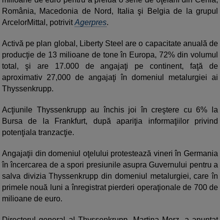
România, Macedonia de Nord, Italia şi Belgia de la grupul
ArcelorMittal, potrivit
Agerpres
.
Activă pe plan global, Liberty Steel are o capacitate anuală de
producţie de 13 milioane de tone în Europa, 72% din volumul
total, şi are 17.000 de angajaţi pe continent, faţă de
aproximativ 27,000 de angajaţi în domeniul metalurgiei ai
Thyssenkrupp.
Acţiunile Thyssenkrupp au închis joi în creştere cu 6% la
Bursa de la Frankfurt, după apariţia informaţiilor privind
potenţiala tranzacţie.
Angajaţii din domeniul oţelului protestează vineri în Germania
în încercarea de a spori presiunile asupra Guvernului pentru a
salva divizia Thyssenkrupp din domeniul metalurgiei, care în
primele nouă luni a înregistrat pierderi operaţionale de 700 de
milioane de euro.
Directorul general al Thyssenkrupp, Martina Merz, a anunţat