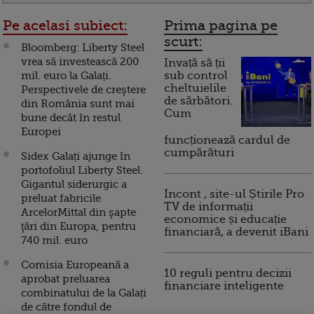
Pe acelasi subiect:
Prima pagina pe
scurt:
Bloomberg: Liberty Steel
vrea să investească 200
Invață să ții
mil. euro la Galați.
sub control
cheltuielile
Perspectivele de creştere
de sărbători.
din România sunt mai
Cum
bune decât în restul
Europei
funcționează cardul de
cumpărături
Sidex Galați ajunge în
portofoliul Liberty Steel.
Gigantul siderurgic a
Incont , site-ul Știrile Pro
preluat fabricile
TV de informații
ArcelorMittal din şapte
economice și educație
ţări din Europa, pentru
financiară, a devenit iBani
740 mil. euro
Comisia Europeană a
10 reguli pentru decizii
aprobat preluarea
financiare inteligente
combinatului de la Galați
de către fondul de