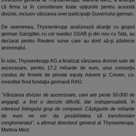
că firma ia în considerare toate opţiunile pentru această
diviziei, inclusiv vânzarea unei participaţii Guvernului german.
De asemenea, Thyssenkrupp analizează alianţe cu grupul
german Salzgitter, cu cel suedez SSAB şi din nou cu Tata, au
declarat pentru Reuters surse care au dorit să-şi păstreze
anonimatul.
În iulie, Thyssenkrupp AG a finalizat vânzarea diviziei sale de
ascensoare, pentru 17,2 miliarde de euro, unui consorţiu
condus de firmele de private equity Advent şi Cinven, co-
investitor fiind fundaţia germană RAG.
"Vânzarea diviziei de ascensoare, care are peste 50.000 de
angajaţi, a fost o decizie dificilă, dar indispensabilă, în
interesul întregului grup de companii. Câştigurile de miliarde
de euro ne vor da posibilitatea să transformăm
conglomeratul"
, a afirmat directorul general al Thyssenkrupp,
Martina Merz.