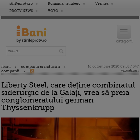
stirileprotv.ro
Romania, te iubesc
Vremea
PROTV NEWS
VOYO
ibani
companii si industrii
16 octombrie 2020 09:53 / 347
vizualizari
companii
Liberty Steel, care deține combinatul
siderurgic de la Galați, vrea să preia
conglomeratului german
Thyssenkrupp