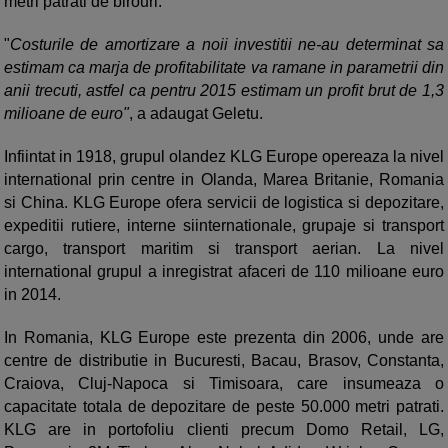
metri patrati de birouri.
"
Costurile de amortizare a noii investitii ne-au determinat sa
estimam ca marja de profitabilitate va ramane in parametrii din
anii trecuti, astfel ca pentru 2015 estimam un profit brut de 1,3
milioane de euro"
, a adaugat Geletu.
Infiintat in 1918, grupul olandez KLG Europe opereaza la nivel
international prin centre in Olanda, Marea Britanie, Romania
si China. KLG Europe ofera servicii de logistica si depozitare,
expeditii rutiere, interne siinternationale, grupaje si transport
cargo, transport maritim si transport aerian. La nivel
international grupul a inregistrat afaceri de 110 milioane euro
in 2014.
In Romania, KLG Europe este prezenta din 2006, unde are
centre de distributie in Bucuresti, Bacau, Brasov, Constanta,
Craiova, Cluj-Napoca si Timisoara, care insumeaza o
capacitate totala de depozitare de peste 50.000 metri patrati.
KLG are in portofoliu clienti precum Domo Retail, LG,