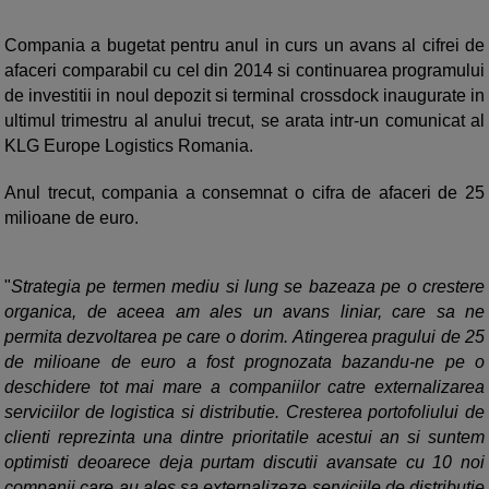
Compania a bugetat pentru anul in curs un avans al cifrei de
afaceri comparabil cu cel din 2014 si continuarea programului
de investitii in noul depozit si terminal crossdock inaugurate in
ultimul trimestru al anului trecut, se arata intr-un comunicat al
KLG Europe Logistics Romania.
Anul trecut, compania a consemnat o cifra de afaceri de 25
milioane de euro.
"
Strategia pe termen mediu si lung se bazeaza pe o crestere
organica, de aceea am ales un avans liniar, care sa ne
permita dezvoltarea pe care o dorim. Atingerea pragului de 25
de milioane de euro a fost prognozata bazandu-ne pe o
deschidere tot mai mare a companiilor catre externalizarea
serviciilor de logistica si distributie. Cresterea portofoliului de
clienti reprezinta una dintre prioritatile acestui an si suntem
optimisti deoarece deja purtam discutii avansate cu 10 noi
companii care au ales sa externalizeze serviciile de distributie