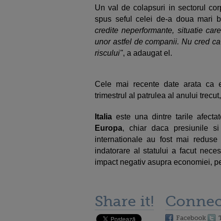
Un val de colapsuri in sectorul corp
spus seful celei de-a doua mari b
credite neperformante, situatie car
unor astfel de companii. Nu cred ca 
riscului"
, a adaugat el.
Cele mai recente date arata ca e
trimestrul al patrulea al anului trecut
Italia
este una dintre tarile afecta
Europa
, chiar daca presiunile si
internationale au fost mai redus
indatorare al statului a facut nece
impact negativ asupra economiei, pen
Share it!
Connec
Facebook