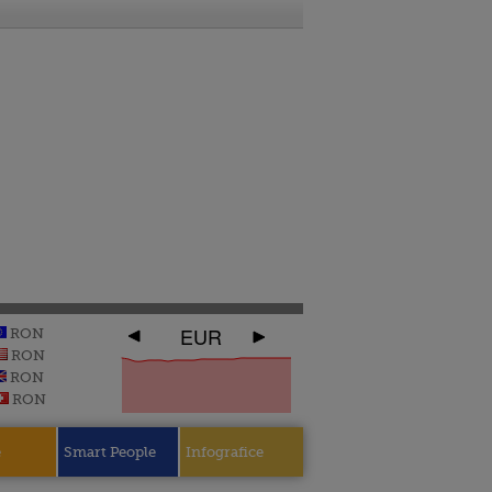
EUR
RON
RON
RON
RON
e
Smart People
Infografice