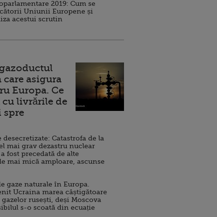
roparlamentare 2019: Cum se
cătorii Uniunii Europene și
iza acestui scrutin
 gazoductul
 care asigura
ru Europa. Ce
cu livrările de
i spre
esecretizate: Catastrofa de la
el mai grav dezastru nuclear
 a fost precedată de alte
de mai mică amploare, ascunse
e gaze naturale în Europa.
nit Ucraina marea câștigătoare
 gazelor rusești, deși Moscova
sibilul s-o scoată din ecuație