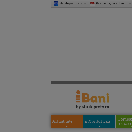
stirileprotv.ro
Romania, te iubesc
Compani
Actualitate
inContul Tau
industri