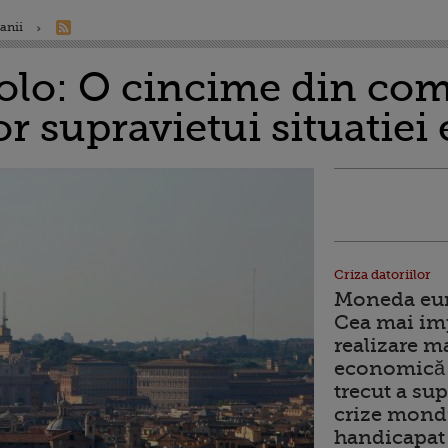
anii
olo: O cincime din com
or supravietui situatie
Criza datoriilor
Moneda euro
Cea mai im
realizare m
economică 
trecut a sup
crize mondi
handicapat 