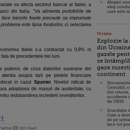
Alegeri eu
orate va afecta sectorul bancar al Italiei, a
aleg condu
anci din Italia.
"Va alimenta portofoliile de
care este m
e face bancile foarte precaute sa imprumute
problema este lipsa fondurilor, ci selectarea
Ucraina
Explozie la
din Ucraina
conomia Italiei s-a contractat cu 0,9% in
gazele pent
, fata de precedentele trei luni.
se întâmplă 
gaze ruseșt
te puternic de criza datoriilor suverane din
continent
 atentia asupra tarii pe pietele financiare
e decat in cazul
Spaniei
. Nivelul ridicat de
Documente d
Cernobîl, c
sara adoptarea de masuri de austeritate, cu
din istorie,
tru redobandirea increderii investitorilor.
accidente 
de URSS
Inundație d
Cum a deve
t
de pe urma
face tot po
Twitter
RSS Feed