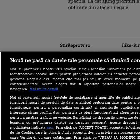
specula. La cat ajung profiturile
obtinute din afaceri ilegale
Stirileprotv.ro
ilike-it.
Nouă ne pasă ca datele tale personale să rămână con
Noi și partenerii noștri
201
stocăm și/sau accesăm informații pe disp
identificatorii cookie unici pentru prelucrarea datelor cu caracter person
gestiona alegerile dvs. făcând clic mai jos sau în orice moment, pe 
confidențialitate. Aceste alegeri vor fi raportate partenerilor noștr
Intervenție dificilă în
navigarea.
Mai multe detalii
Bucegi. Doi alpiniști au
rămas blocați în peretele
Noi si partenerii nostri (retelele de socializare si agentiile de publicita
Văii Albe. Nu se poate
furnizorii nostri de servicii de date analitice) prelucram date pentru a p
interveni cu elicopterul
functioneze, pentru a personaliza continutul si anunturile publicitare
interesele si/sau profilul dvs., pentru a va oferi functionalitati aferente ret
Zelenski: Ucraina are un
pentru a analiza traficul pe website. Beneficiati de drepturile prevazute de
acord cu SUA pentru
furnizarea lunară de rachete
legatura cu prelucrarea datelor cu caracter personal. Aceste drepturi 
Patriot, dar acestea nu sunt
aici
modalitatea indicata
. Prin click pe “ACCEPT TOATE”, acceptati folosire
suficiente
de tip Cookie, care implica inclusiv acceptul dvs. cu privire la stocarea/acc
catre Vendor-ii cu care colaboram. Prin click pe “VREAU SA MODIFIC 
Concesie importantă făcută