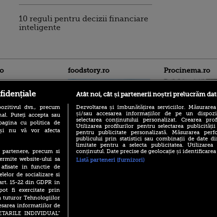
10 reguli pentru decizii financiare
inteligente
ro
foodstory.ro
Procinema.ro
fidențiale
Atât noi, cât și partenerii noștri prelucrăm dat
ozitivul dvs., precum
Dezvoltarea și îmbunătățirea serviciilor. Măsurarea
și/sau accesarea informațiilor de pe un dispoziti
al. Puteți accepta sau
selectarea conținutului personalizat. Crearea prof
pagina cu politica de
Utilizarea profilurilor pentru selectarea publicității
i și nu vă vor afecta
pentru publicitate personalizată. Măsurarea perfo
publicului prin statistici sau combinații de date di
(P) Descoperă Lumea
Nikolaj Coster-Wa
limitate pentru a selecta publicitatea. Utilizarea
Evenimentelor din România
Urzeala Tronurilor
conținutul. Date precise de geolocație și identificarea
te partenere, precum si
cu Transilvania Events!
Annabelle Wallis,
ermite website-ului sa
Listă parteneri (furnizori)
lui Sebastian Stan,
(P) Raku, gaming intens și o
 afisate in functie de
prinși într-o curs
pauză binemeritată cu...
elelor de socializare si
pizza Guseppe
 art. 15-22 din GDPR in
Emoții intense pe
Sebastian Stan! Iub
pot fi exercitate prin
(P) Poți folosi bonurile de
Annabelle, l-a făcu
a tuturor Tehnologiilor
masă pentru a comanda
mâncare acasă? Lista
esarea informatiilor de
Din 14 septembrie
aplicațiilor care le acceptă
SETARILE INDIVIDUAL”
Popescu revine în 