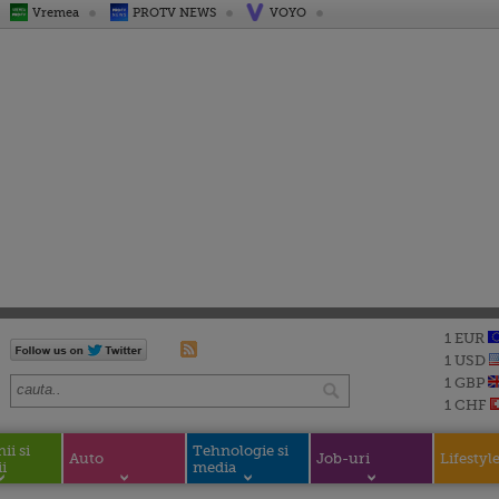
Vremea
PROTV NEWS
VOYO
1 EUR
1 USD
1 GBP
1 CHF
i si
Tehnologie si
Auto
Job-uri
Lifestyl
i
media