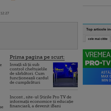
 12:27
Top articole i
cele mai citite
Prima pagina pe scurt:
Invață să ții sub
de
control cheltuielile
de sărbători. Cum
funcționează cardul
de cumpărături
Incont , site-ul Știrile Pro TV de
informații economice și educație
financiară, a devenit iBani
se