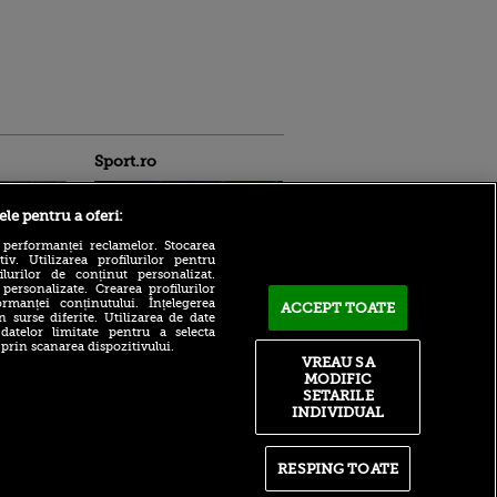
Sport.ro
ele pentru a oferi:
 performanței reclamelor. Stocarea
v. Utilizarea profilurilor pentru
ilurilor de conținut personalizat.
 personalizate. Crearea profilurilor
ACUM: Ipswich - Rayo
rmanței conținutului. Înțelegerea
ACCEPT TOATE
Vallecano 3-0, pe VOYO
n surse diferite. Utilizarea de date
ldau din
 datelor limitate pentru a selecta
Sport 1: greșeli în lanț la
 și
 prin scanarea dispozitivului.
echipa lui Andrei Rațiu!
 logodnica
VREAU SA
 sunt
FCSB, bătută acasă de CS
MODIFIC
ă criminală
Dinamo și de fostul ei
SETARILE
atacant! Cât s-a încheiat
INDIVIDUAL
ntru
meciul jucat pe Baza Arcom
ita lui,
t tată!
Ioan Becali a șters pe jos cu
vedetele de la FCSB: ”Le-a
RESPING TOATE
, Adela
intrat în cap că-s jucători,
rol