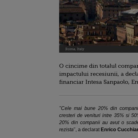
Roma, Italy
O cincime din totalul compan
impactului recesiunii, a decl
financiar Intesa Sanpaolo, E
"Cele mai bune 20% din companiile 
cresteri de venituri intre 35% si 50
20% din companii au avut o scade
rezista
", a declarat
Enrico Cucchia