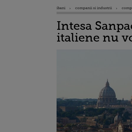
ibani
companii si industrii
comp
Intesa Sanpa
italiene nu v