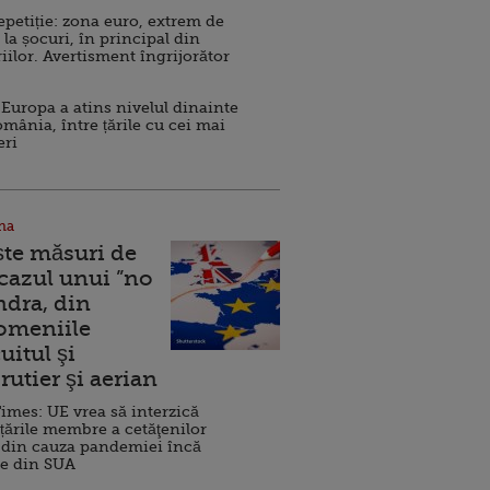
repetiție: zona euro, extrem de
 la șocuri, în principal din
iilor. Avertisment îngrijorător
Europa a atins nivelul dinainte
omânia, între țările cu cei mai
eri
na
ște măsuri de
 cazul unui ”no
ndra, din
Domeniile
uitul şi
rutier şi aerian
imes: UE vrea să interzică
 țările membre a cetăţenilor
 din cauza pandemiei încă
ve din SUA