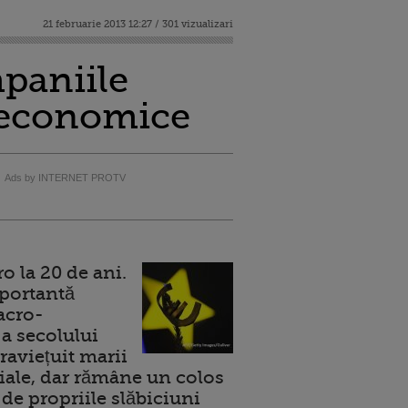
21 februarie 2013 12:27 / 301 vizualizari
paniile
i economice
Ads by INTERNET PROTV
 la 20 de ani.
portantă
acro-
a secolului
raviețuit marii
ale, dar rămâne un colos
de propriile slăbiciuni