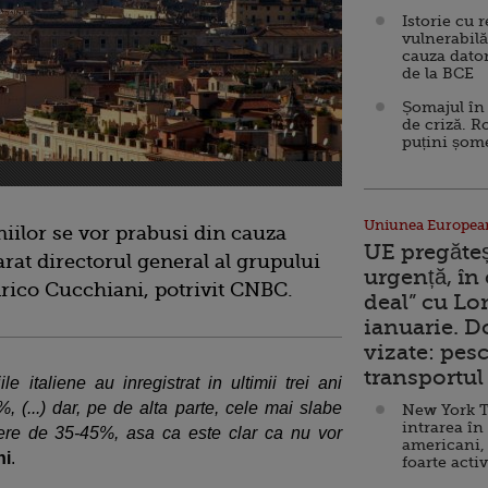
Istorie cu 
vulnerabilă
cauza dator
de la BCE
Șomajul în 
de criză. R
puțini șom
Uniunea Europea
iilor se vor prabusi din cauza
UE pregăte
arat directorul general al grupului
urgență, în
nrico Cucchiani, potrivit CNBC.
deal” cu Lo
ianuarie. 
vizate: pesc
transportul 
italiene au inregistrat in ultimii trei ani
%, (...) dar, pe de alta parte, cele mai slabe
New York T
intrarea în
re de 35-45%, asa ca este clar ca nu vor
americani,
ni
.
foarte acti