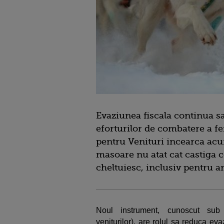
Evaziunea fiscala continua sa 
eforturilor de combatere a f
pentru Venituri incearca ac
masoare nu atat cat castiga ce
cheltuiesc, inclusiv pentru 
Noul instrument, cunoscut sub 
veniturilor), are rolul sa reduca ev