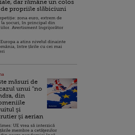
ale, dar rămâne un colos
de propriile slăbiciuni
repetiție: zona euro, extrem de
 la șocuri, în principal din
iilor. Avertisment îngrijorător
Europa a atins nivelul dinainte
omânia, între țările cu cei mai
eri
na
ște măsuri de
 cazul unui ”no
ndra, din
Domeniile
uitul şi
rutier şi aerian
imes: UE vrea să interzică
 țările membre a cetăţenilor