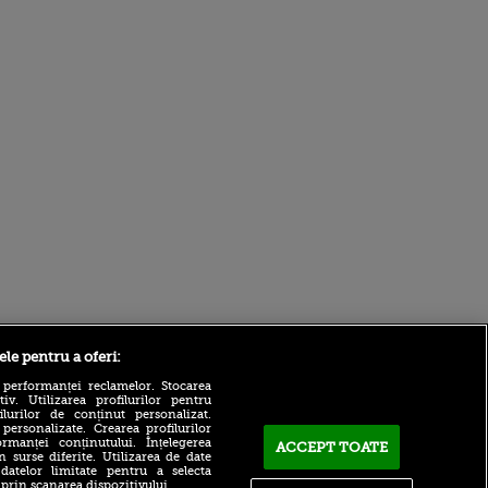
Sport.ro
ele pentru a oferi:
 performanței reclamelor. Stocarea
v. Utilizarea profilurilor pentru
ilurilor de conținut personalizat.
 personalizate. Crearea profilurilor
rmanței conținutului. Înțelegerea
ACCEPT TOATE
n surse diferite. Utilizarea de date
 datelor limitate pentru a selecta
 prin scanarea dispozitivului.