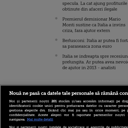
specula. La cat ajung profiturile
obtinute din afaceri ilegale
Premierul demisionar Mario
Monti sustine ca Italia a invins
criza, fara ajutor extern
Berlusconi: Italia ar putea fi fort
sa paraseasca zona euro
Italia se indreapta spre recesiu
prelungita. Ar putea avea nevoi
de ajutor in 2013 - analisti
Stirileprotv.ro
ilike-it.
Nouă ne pasă ca datele tale personale să rămână con
Noi și partenerii noștri
201
stocăm și/sau accesăm informații pe disp
identificatorii cookie unici pentru prelucrarea datelor cu caracter person
gestiona alegerile dvs. făcând clic mai jos sau în orice moment, pe 
confidențialitate. Aceste alegeri vor fi raportate partenerilor noștr
navigarea.
Mai multe detalii
Reacția Rusiei după ce o
Noi si partenerii nostri (retelele de socializare si agentiile de publicita