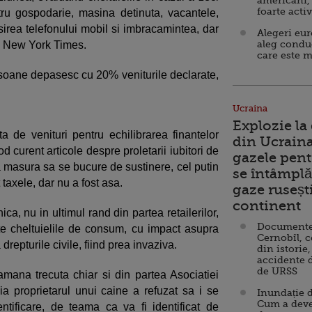
americani,
foarte acti
tru gospodarie, masina detinuta, vacantele,
sirea telefonului mobil si imbracamintea, dar
Alegeri eu
aleg condu
a New York Times.
care este m
ersoane depasesc cu 20% veniturile declarate,
Ucraina
Explozie la
ta de venituri pentru echilibrarea finantelor
din Ucraina
d curent articole despre proletarii iubitori de
gazele pent
ca masura sa se bucure de sustinere, cel putin
se întâmplă 
t taxele, dar nu a fost asa.
gaze ruseșt
continent
ca, nu in ultimul rand din partea retailerilor,
Documente d
jate cheltuielile de consum, cu impact asupra
Cernobîl, c
a drepturile civile, fiind prea invaziva.
din istorie,
accidente 
de URSS
ana trecuta chiar si din partea Asociatiei
reia proprietarul unui caine a refuzat sa i se
Inundație d
Cum a deve
tificare, de teama ca va fi identificat de