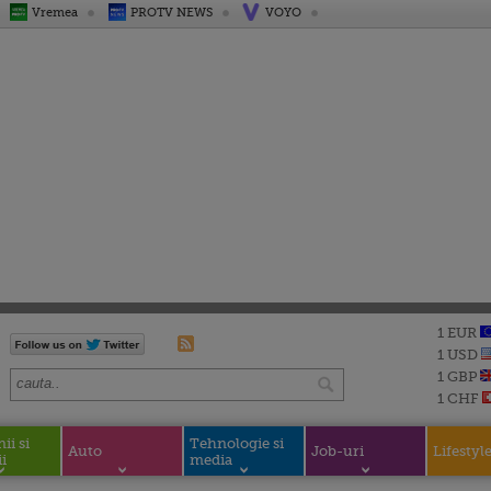
Vremea
PROTV NEWS
VOYO
1 EUR
1 USD
1 GBP
1 CHF
i si
Tehnologie si
Auto
Job-uri
Lifestyl
i
media