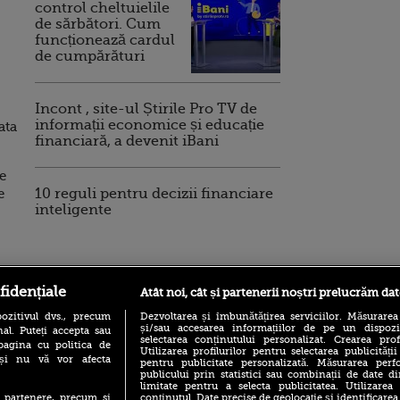
control cheltuielile
de sărbători. Cum
funcționează cardul
de cumpărături
Incont , site-ul Știrile Pro TV de
informații economice și educație
ata
financiară, a devenit iBani
ne
e
10 reguli pentru decizii financiare
inteligente
ro
foodstory.ro
Procinema.ro
fidențiale
Atât noi, cât și partenerii noștri prelucrăm dat
ozitivul dvs., precum
Dezvoltarea și îmbunătățirea serviciilor. Măsurarea
și/sau accesarea informațiilor de pe un dispoziti
al. Puteți accepta sau
selectarea conținutului personalizat. Crearea prof
pagina cu politica de
Utilizarea profilurilor pentru selectarea publicității
i și nu vă vor afecta
pentru publicitate personalizată. Măsurarea perfo
publicului prin statistici sau combinații de date di
limitate pentru a selecta publicitatea. Utilizarea
conținutul. Date precise de geolocație și identificarea
te partenere, precum si