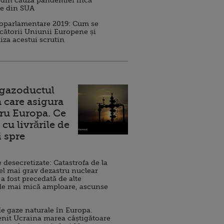
 din cauza pandemiei încă
ve din SUA
roparlamentare 2019: Cum se
cătorii Uniunii Europene și
iza acestui scrutin
 gazoductul
 care asigura
ru Europa. Ce
cu livrările de
i spre
esecretizate: Catastrofa de la
el mai grav dezastru nuclear
 a fost precedată de alte
de mai mică amploare, ascunse
e gaze naturale în Europa.
nit Ucraina marea câștigătoare