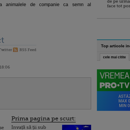
de pe urma
eaza animalele de companie ca semn al
face tot po
t
Top articole i
Twitter
RSS Feed
cele mai citite
 18:06
Prima pagina pe scurt:
Invață să ții sub
se