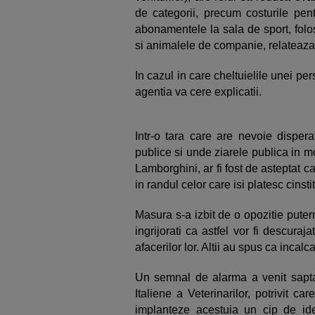
de categorii, precum costurile pen
abonamentele la sala de sport, folo
si animalele de companie, relateaz
In cazul in care cheltuielile unei p
agentia va cere explicatii.
Intr-o tara care are nevoie dispera
publice si unde ziarele publica in mo
Lamborghini, ar fi fost de asteptat 
in randul celor care isi platesc cinsti
Masura s-a izbit de o opozitie puterni
ingrijorati ca astfel vor fi descura
afacerilor lor. Altii au spus ca incalc
Un semnal de alarma a venit saptam
Italiene a Veterinarilor, potrivit ca
implanteze acestuia un cip de iden