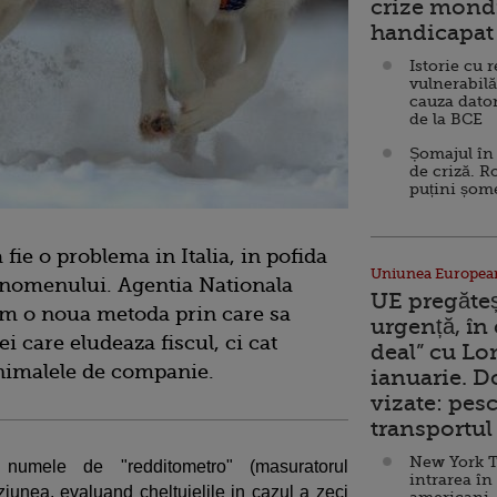
crize mondi
handicapat 
Istorie cu 
vulnerabilă
cauza dator
de la BCE
Șomajul în 
de criză. R
puțini șom
fie o problema in Italia, in pofida
Uniunea Europea
enomenului. Agentia Nationala
UE pregăte
um o noua metoda prin care sa
urgență, în
i care eludeaza fiscul, ci cat
deal” cu Lo
animalele de companie.
ianuarie. 
vizate: pesc
transportul 
New York T
numele de "redditometro" (masuratorul
intrarea în
aziunea, evaluand cheltuielile in cazul a zeci