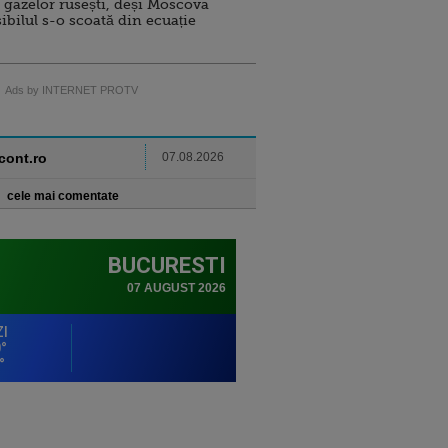
 gazelor rusești, deși Moscova
sibilul s-o scoată din ecuație
Ads by INTERNET PROTV
ncont.ro
07.08.2026
cele mai comentate