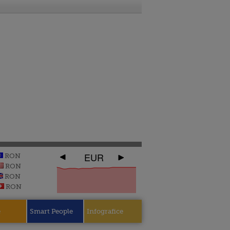
EUR
RON
RON
RON
RON
e
Smart People
Infografice