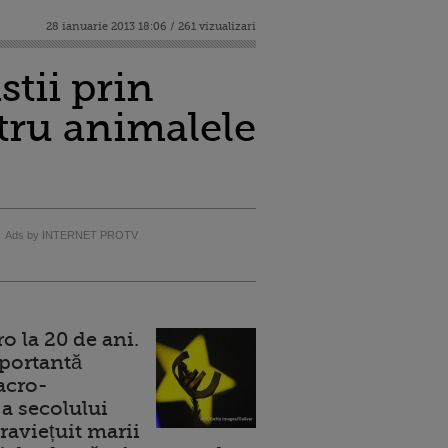
28 ianuarie 2013 18:06 / 261 vizualizari
stii prin
ntru animalele
Ads by INTERNET PROTV
 la 20 de ani.
portantă
acro-
a secolului
raviețuit marii