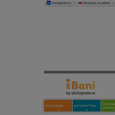
stirileprotv.ro
Romania, te iubesc
Compani
Actualitate
inContul Tau
industri