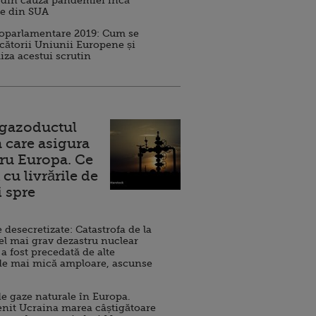
 din cauza pandemiei încă
ve din SUA
roparlamentare 2019: Cum se
cătorii Uniunii Europene și
iza acestui scrutin
 gazoductul
 care asigura
ru Europa. Ce
cu livrările de
i spre
esecretizate: Catastrofa de la
el mai grav dezastru nuclear
 a fost precedată de alte
de mai mică amploare, ascunse
e gaze naturale în Europa.
nit Ucraina marea câștigătoare