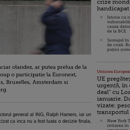
crize mondi
handicapat 
Istorie cu 
vulnerabilă
cauza dator
de la BCE
Șomajul în 
de criză. R
puțini șom
iar olandez, ar putea prelua de la
Uniunea Europea
up o participatie la Euronext,
UE pregăte
is, Bruxelles, Amsterdam si
urgență, în
rg.
deal” cu Lo
ianuarie. 
vizate: pesc
transportul 
rectorul general al ING, Ralph Hamers, iar un
New York T
izat ca inca nu a fost luata o decizie finala,
intrarea în