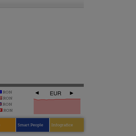
EUR
RON
RON
RON
RON
e
Smart People
Infografice