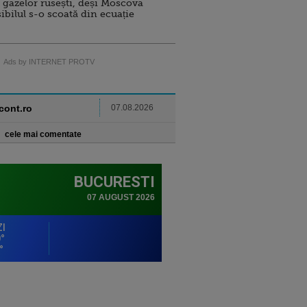
 gazelor rusești, deși Moscova
sibilul s-o scoată din ecuație
Ads by INTERNET PROTV
ncont.ro
07.08.2026
cele mai comentate