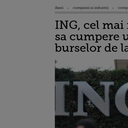
ibani
companii si industrii
comp
ING, cel mai
sa cumpere u
burselor de l