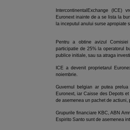
IntercontinentalExchange (ICE) 
Euronext inainte de a se lista la bu
la inceputul anului surse apropiate si
Pentru a obtine avizul Comisie
participatie de 25% la operatorul bu
publice initiale, sau sa atraga invest
ICE a devenit proprietarul Euron
noiembrie.
Guvernul belgian ar putea prelua 
Euronext, iar Caisse des Depots et
de asemenea un pachet de actiuni, po
Grupurile financiare KBC, ABN Amr
Espirito Santo sunt de asemenea inte