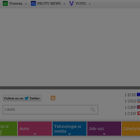
Vremea
PROTV NEWS
VOYO
1 EUR
1 USD
1 GBP
1 CHF
i si
Tehnologie si
Auto
Job-uri
Lifestyl
i
media