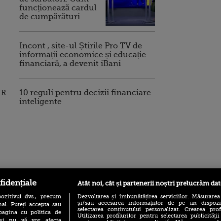
funcționează cardul
de cumpărături
Incont , site-ul Știrile Pro TV de
informații economice și educație
financiară, a devenit iBani
NR
10 reguli pentru decizii financiare
inteligente
ro
foodstory.ro
Procinema.ro
fidențiale
Atât noi, cât și partenerii noștri prelucrăm dat
ozitivul dvs., precum
Dezvoltarea și îmbunătățirea serviciilor. Măsurarea
și/sau accesarea informațiilor de pe un dispoziti
al. Puteți accepta sau
selectarea conținutului personalizat. Crearea prof
pagina cu politica de
Utilizarea profilurilor pentru selectarea publicității
i și nu vă vor afecta