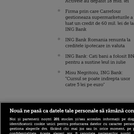
Activele au depasit 18 mld. lei
Firma prin care Carrefour
gestioneaza supermarketurile a
luat un credit de 60 mil. lei de la
ING Bank
ING Bank Romania renunta la
creditele ipotecare in valuta
ING Bank: Cati bani a folosit B
pentru a sustine leul in iulie
Misu Negritoiu, ING Bank:
"Cursul se poate indrepta usor
catre 5 lei pe euro"
Stirileprotv.ro
ilike-it.
Nouă ne pasă ca datele tale personale să rămână con
Noi și partenerii noștri
201
stocăm și/sau accesăm informații pe disp
identificatorii cookie unici pentru prelucrarea datelor cu caracter person
gestiona alegerile dvs. făcând clic mai jos sau în orice moment, pe 
confidențialitate. Aceste alegeri vor fi raportate partenerilor noștr