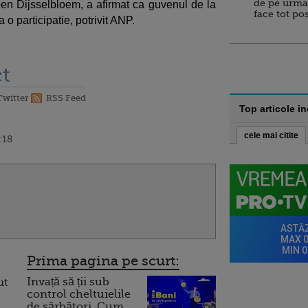
de pe urma
roen Dijsselbloem, a afirmat ca guvenul de la
face tot po
o participatie, potrivit ANP.
t
Twitter
RSS Feed
Top articole i
cele mai citite
:18
Prima pagina pe scurt:
Invață să ții sub
ut
control cheltuielile
de sărbători. Cum