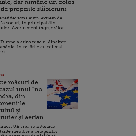
ale, dar rămâne un colos
de propriile slăbiciuni
repetiție: zona euro, extrem de
 la șocuri, în principal din
iilor. Avertisment îngrijorător
Europa a atins nivelul dinainte
omânia, între țările cu cei mai
eri
na
ște măsuri de
 cazul unui ”no
ndra, din
Domeniile
uitul şi
rutier şi aerian
imes: UE vrea să interzică
 țările membre a cetăţenilor