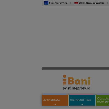
stirileprotv.ro
Romania, te iubesc
Compani
Actualitate
inContul Tau
industri