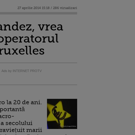
27 aprilie 2014 15:18 / 286 vizualizari
andez, vrea
operatorul
ruxelles
Ads by INTERNET PROTV
 la 20 de ani.
portantă
acro-
a secolului
raviețuit marii