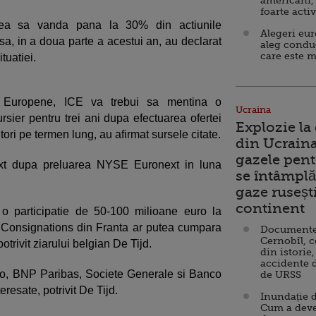
americani,
foarte acti
vrea sa vanda pana la 30% din actiunile
Alegeri eu
rsa, in a doua parte a acestui an, au declarat
aleg condu
care este m
tuatiei.
i Europene, ICE va trebui sa mentina o
Ucraina
rsier pentru trei ani dupa efectuarea ofertei
Explozie la
itori pe termen lung, au afirmat sursele citate.
din Ucraina
gazele pent
ext dupa preluarea NYSE Euronext in luna
se întâmplă 
gaze ruseșt
continent
o participatie de 50-100 milioane euro la
 Consignations din Franta ar putea cumpara
Documente d
Cernobîl, c
trivit ziarului belgian De Tijd.
din istorie,
accidente 
o, BNP Paribas, Societe Generale si Banco
de URSS
resate, potrivit De Tijd.
Inundație d
Cum a deve