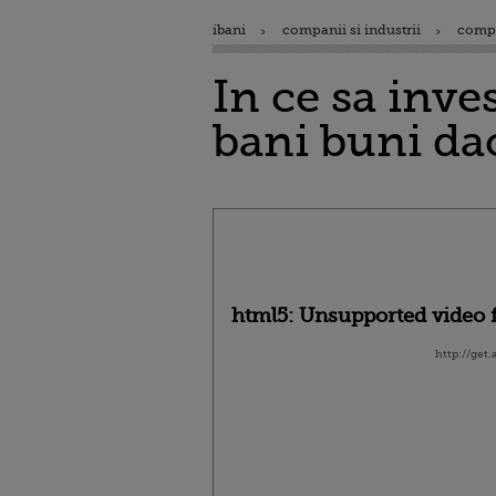
ibani
companii si industrii
comp
In ce sa inve
bani buni dac
html5: Unsupported video f
http://get