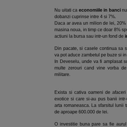
Nu uitati ca
economiile in banci
nu
dobanzi cuprinse intre 4 si 7%.
Daca ar avea un milion de lei, 20% 
masina noua, in timp ce doar 8% spu
actiuni la bursa sau intr-un fond de
i
Din pacate, si casele continua sa se
va pot aduce zambetul pe buze si in 
In Deveselu, unde va fi amplasat scu
multe zerouri cand vine vorba de 
militare.
Exista si cativa oameni de afaceri 
exotice si care si-au pus banii intr
arta romaneasca. La sfarsitul lunii 
de aproape 600.000 de lei.
O investitie buna pare sa fie auru