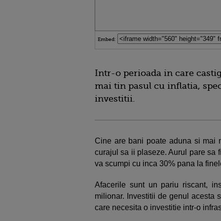
Embed:
Intr-o perioada in care casti
mai tin pasul cu inflatia, spe
investitii.
Cine are bani poate aduna si mai mu
curajul sa ii plaseze. Aurul pare sa
va scumpi cu inca 30% pana la finele
Afacerile sunt un pariu riscant, in
milionar. Investitii de genul acesta su
care necesita o investitie intr-o infr