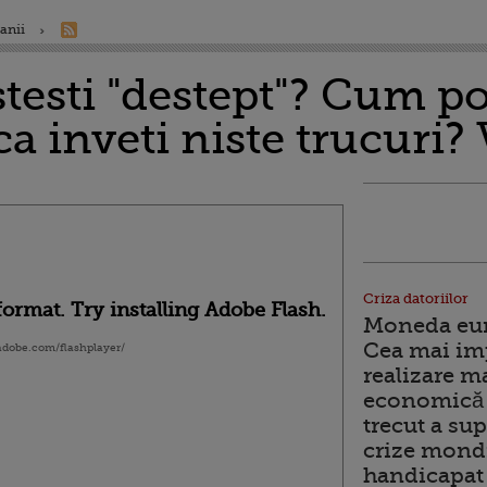
anii
stesti "destept"? Cum pot
a inveti niste trucuri
Criza datoriilor
ormat. Try installing Adobe Flash.
Moneda euro
Cea mai im
.adobe.com/flashplayer/
realizare m
economică 
trecut a sup
crize mondi
handicapat 