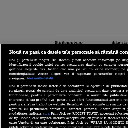
Stirileprotv.ro
ilike-it.
Nouă ne pasă ca datele tale personale să rămână con
Noi și partenerii noștri
201
stocăm și/sau accesăm informații pe disp
identificatorii cookie unici pentru prelucrarea datelor cu caracter person
gestiona alegerile dvs. făcând clic mai jos sau în orice moment, pe 
confidențialitate. Aceste alegeri vor fi raportate partenerilor noștr
navigarea.
Mai multe detalii
Condiții greu de imaginat
pentru marinarii de pe
Noi si partenerii nostri (retelele de socializare si agentiile de publicita
portavionul USS Abraham
furnizorii nostri de servicii de date analitice) prelucram date pentru a p
Lincoln: dușuri cu mucegai
functioneze, pentru a personaliza continutul si anunturile publicitare
și lipsă de alimente
interesele si/sau profilul dvs., pentru a va oferi functionalitati aferente ret
pentru a analiza traficul pe website. Beneficiati de drepturile prevazute de
Doi miri din Italia au primit
despăgubiri de 30.000 de
legatura cu prelucrarea datelor cu caracter personal. Aceste drepturi 
euro după ce au rămas fără
aici
modalitatea indicata
. Prin click pe “ACCEPT TOATE”, acceptati folosire
vin și tort la nuntă
de tip Cookie, care implica inclusiv acceptul dvs. cu privire la stocarea/acc
catre Vendor-ii cu care colaboram. Prin click pe “VREAU SA MODIFIC 
Alertă în Japonia din cauza
puteti schimba preferintele in mod individual, mai putin cele legate de 