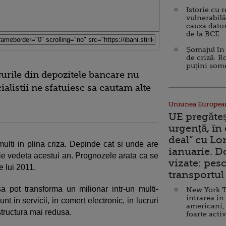
Istorie cu 
vulnerabilă
cauza dator
de la BCE
Șomajul în 
de criză. R
puțini șom
gurile din depozitele bancare nu
cialistii ne sfatuiesc sa cautam alte
Uniunea Europea
UE pregăte
urgență, în
deal” cu Lo
lti in plina criza. Depinde cat si unde are
ianuarie. 
 fie vedeta acestui an. Prognozele arata ca se
vizate: pesc
 lui 2011.
transportul 
sa pot transforma un milionar intr-un multi-
New York T
intrarea în
nt in servicii, in comert electronic, in lucruri
americani,
astructura mai redusa.
foarte acti