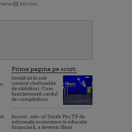
Twitter
RSS Feed
Prima pagina pe scurt:
Invață să ții sub
control cheltuielile
au
de sărbători. Cum
funcționează cardul
de cumpărături
ti
Incont , site-ul Știrile Pro TV de
informații economice și educație
financiară, a devenit iBani