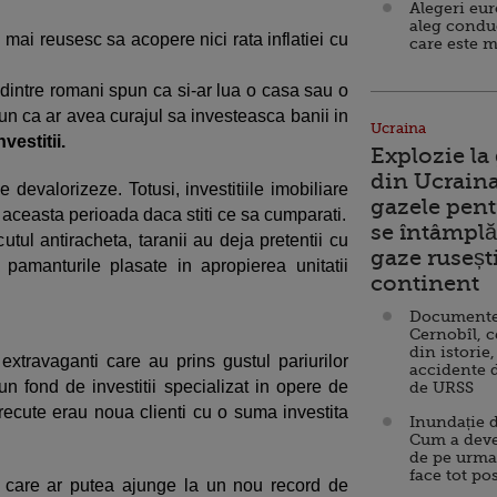
Alegeri eu
aleg condu
 mai reusesc sa acopere nici rata inflatiei cu
care este m
dintre romani spun ca si-ar lua o casa sau o
n ca ar avea curajul sa investeasca banii in
Ucraina
nvestitii.
Explozie la
din Ucraina
 devalorizeze. Totusi, investitiile imobiliare
gazele pent
aceasta perioada daca stiti ce sa cumparati.
se întâmplă 
tul antiracheta, taranii au deja pretentii cu
gaze ruseșt
pamanturile plasate in apropierea unitatii
continent
Documente d
Cernobîl, c
din istorie,
extravaganti care au prins gustul pariurilor
accidente 
-un fond de investitii specializat in opere de
de URSS
trecute erau noua clienti cu o suma investita
Inundație d
Cum a deve
de pe urma
face tot po
l care ar putea ajunge la un nou record de