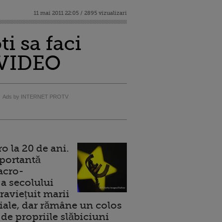
11 mai 2011 22:05 / 2895 vizualizari
i sa faci
? VIDEO
Ads by INTERNET PROTV
 la 20 de ani.
portantă
acro-
a secolului
raviețuit marii
ale, dar rămâne un colos
de propriile slăbiciuni