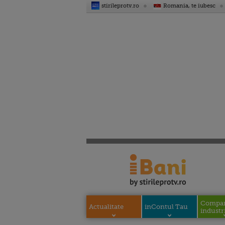
stirileprotv.ro
Romania, te iubesc
Compani
Actualitate
inContul Tau
industri