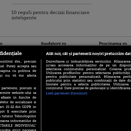
10 reguli pentru decizii financiare
inteligente
ro
foodstory.ro
Procinema.ro
fidențiale
Atât noi, cât și partenerii noștri prelucrăm dat
ozitivul dvs., precum
Dezvoltarea și îmbunătățirea serviciilor. Măsurarea
și/sau accesarea informațiilor de pe un dispoziti
al. Puteți accepta sau
selectarea conținutului personalizat. Crearea prof
pagina cu politica de
Utilizarea profilurilor pentru selectarea publicității
i și nu vă vor afecta
pentru publicitate personalizată. Măsurarea perfo
publicului prin statistici sau combinații de date di
limitate pentru a selecta publicitatea. Utilizarea
(P) Descoperă Lumea
Emoții intense pe
conținutul. Date precise de geolocație și identificarea
te partenere, precum si
Evenimentelor din România
Sebastian Stan! Iub
ermite website-ului sa
Listă parteneri (furnizori)
cu Transilvania Events!
Annabelle, l-a făcu
 afisate in functie de
(P) Raku, gaming intens și o
elelor de socializare si
Din 14 septembrie
pauză binemeritată cu...
 art. 15-22 din GDPR in
Popescu revine în 
pizza Guseppe
principal la Pro T
pot fi exercitate prin
a tuturor Tehnologiilor
(P) Poți folosi bonurile de
La 88 de ani și du
masă pentru a comanda
esarea informatiilor de
carieră fabuloasă î
mâncare acasă? Lista
SETARILE INDIVIDUAL”
Anthony Hopkins 
aplicațiilor care le acceptă
cookie strict necesare