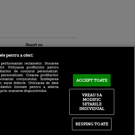
Sport.ro
ele pentru a oferi:
 performanței reclamelor. Stocarea
v. Utilizarea profilurilor pentru
ilurilor de conținut personalizat.
 personalizate. Crearea profilurilor
rmanței conținutului. Înțelegerea
ACCEPT TOATE
n surse diferite. Utilizarea de date
LIVE TEXT | UTA - Rapid,
 datelor limitate pentru a selecta
azi, de la 21:00, pe Sport.ro.
ntru
 prin scanarea dispozitivului.
Începe etapa a patra din
ita lui,
VREAU SA
Superligă!
t tată!
MODIFIC
SETARILE
Bayern – Aston Villa LIVE
, Adela
INDIVIDUAL
pe VOYO SPORT 1, azi, de la
rol
ora 15:00
V
Robert Niță și Cristi Pulhac,
pă o
RESPING TOATE
invitații lui Cristi Pintea, de
n film, Sir
la 17:00, la VOYO SPORT
se
LIVE