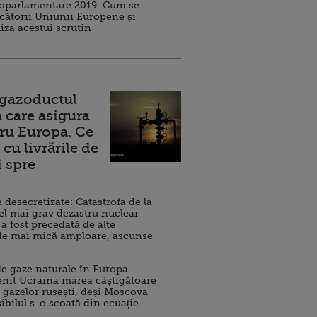
roparlamentare 2019: Cum se
cătorii Uniunii Europene și
iza acestui scrutin
 gazoductul
 care asigura
ru Europa. Ce
cu livrările de
i spre
esecretizate: Catastrofa de la
el mai grav dezastru nuclear
 a fost precedată de alte
de mai mică amploare, ascunse
e gaze naturale în Europa.
nit Ucraina marea câștigătoare
 gazelor rusești, deși Moscova
sibilul s-o scoată din ecuație