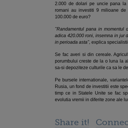
2.000 de dolari pe uncie pana la 
romani au investiti 9 milioane de
100.000 de euro?
"Randamentul pana in momentul de 
adica 420.000 roni, insemna in jur de
in perioada asta",
explica specialistii
Se fac averi si din cereale. Agricult
porumbului creste de la o luna la a
sa-si depoziteze culturile ca sa le 
Pe bursele internationale, variantele
Rusia, un fond de investitii este spec
timp ce in Statele Unite se fac sp
evolutia vremii in diferite zone ale lu
Share it!
Connec