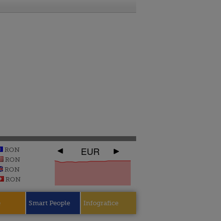
EUR
RON
RON
RON
RON
e
Smart People
Infografice