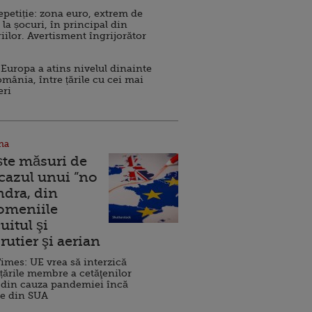
repetiție: zona euro, extrem de
 la șocuri, în principal din
iilor. Avertisment îngrijorător
Europa a atins nivelul dinainte
omânia, între țările cu cei mai
eri
na
ște măsuri de
 cazul unui ”no
ndra, din
Domeniile
uitul şi
rutier şi aerian
imes: UE vrea să interzică
 țările membre a cetăţenilor
 din cauza pandemiei încă
ve din SUA