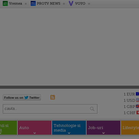
Vremea
PROTV NEWS
VOYO
1 EUR
1 USD
1 GBP
1 CHF
i si
Tehnologie si
Auto
Job-uri
Lifestyl
i
media