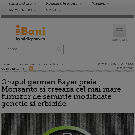
stirileprotv.ro
Romania, te iubesc
Vremea
PROTV NEWS
VOYO
ibani
companii si industrii
23 mai 2016 12:27 / 655
vizualizari
companii
Grupul german Bayer preia
Monsanto si creeaza cel mai mare
furnizor de seminte modificate
genetic si erbicide