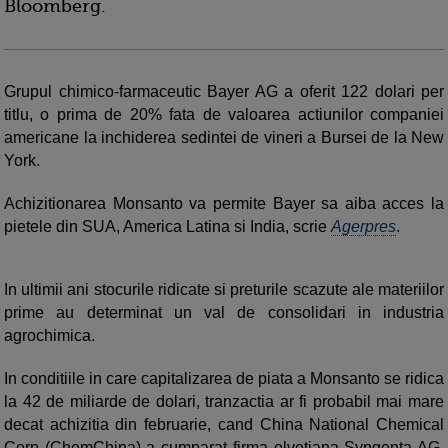
Bloomberg.
Grupul chimico-farmaceutic Bayer AG a oferit 122 dolari per
titlu, o prima de 20% fata de valoarea actiunilor companiei
americane la inchiderea sedintei de vineri a Bursei de la New
York.
Achizitionarea Monsanto va permite Bayer sa aiba acces la
pietele din SUA, America Latina si India, scrie
Agerpres
.
In ultimii ani stocurile ridicate si preturile scazute ale materiilor
prime au determinat un val de consolidari in industria
agrochimica.
In conditiile in care capitalizarea de piata a Monsanto se ridica
la 42 de miliarde de dolari, tranzactia ar fi probabil mai mare
decat achizitia din februarie, cand China National Chemical
Corp (ChemChina) a cumparat firma elvetiana Syngenta AG,