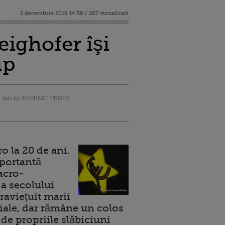
2 decembrie 2019 14:58 / 287 vizualizari
ighofer îşi
up
Ads by INTERNET PROTV
 la 20 de ani.
portantă
acro-
a secolului
raviețuit marii
ale, dar rămâne un colos
de propriile slăbiciuni