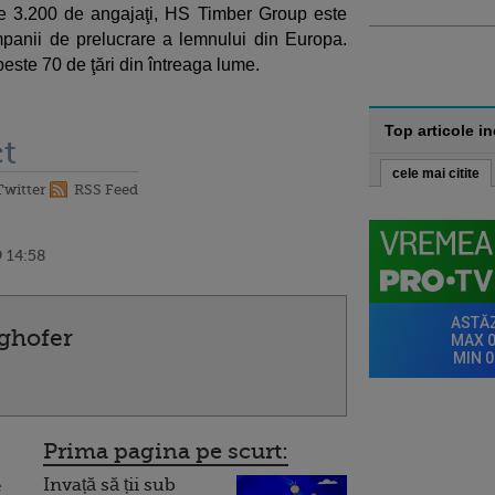
e 3.200 de angajaţi, HS Timber Group este
panii de prelucrare a lemnului din Europa.
este 70 de ţări din întreaga lume.
Top articole i
t
cele mai citite
Twitter
RSS Feed
 14:58
ghofer
Prima pagina pe scurt:
Invață să ții sub
e