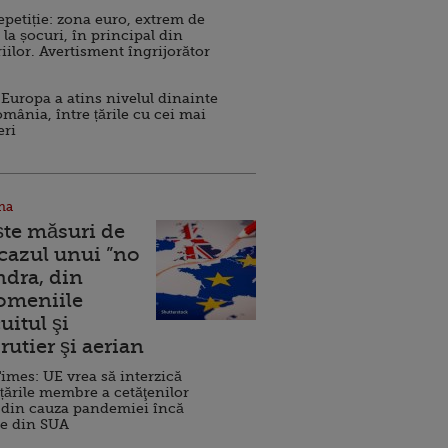
repetiție: zona euro, extrem de
 la șocuri, în principal din
iilor. Avertisment îngrijorător
Europa a atins nivelul dinainte
omânia, între țările cu cei mai
eri
na
ște măsuri de
 cazul unui ”no
ndra, din
Domeniile
uitul şi
rutier şi aerian
imes: UE vrea să interzică
 țările membre a cetăţenilor
 din cauza pandemiei încă
ve din SUA