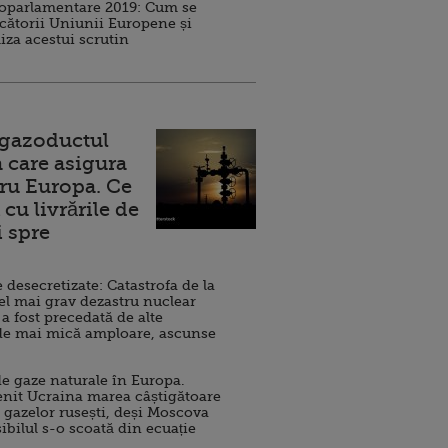
roparlamentare 2019: Cum se
cătorii Uniunii Europene și
iza acestui scrutin
 gazoductul
 care asigura
ru Europa. Ce
cu livrările de
i spre
esecretizate: Catastrofa de la
el mai grav dezastru nuclear
 a fost precedată de alte
de mai mică amploare, ascunse
e gaze naturale în Europa.
nit Ucraina marea câștigătoare
 gazelor rusești, deși Moscova
sibilul s-o scoată din ecuație