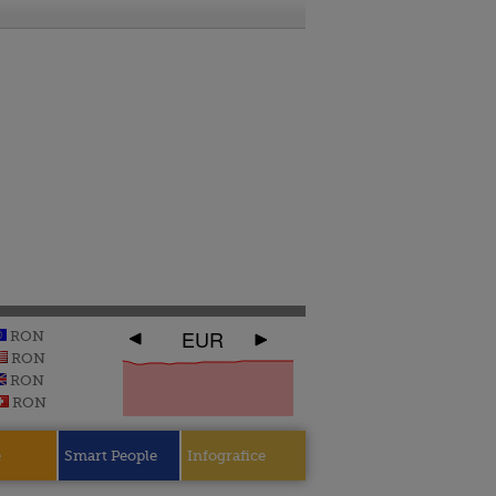
EUR
RON
RON
RON
RON
e
Smart People
Infografice