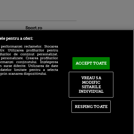
Sport.ro
ele pentru a oferi:
 performanței reclamelor. Stocarea
v. Utilizarea profilurilor pentru
ilurilor de conținut personalizat.
 personalizate. Crearea profilurilor
rmanței conținutului. Înțelegerea
ACCEPT TOATE
n surse diferite. Utilizarea de date
 datelor limitate pentru a selecta
ACUM: Ferencvaros - Real
ldau din
 prin scanarea dispozitivului.
Madrid 1-2, pe VOYO Sport
 și
VREAU SA
1. Maghiarii reduc diferența!
 logodnica
MODIFIC
 sunt
SETARILE
Cine l-a supărat pe Ioan
ă criminală
Ovidiu Sabău în Farul -
INDIVIDUAL
Csikszereda: „Nu mi-a
ntru
plăcut deloc”
ita lui,
t tată!
RESPING TOATE
Ștefan Baiaram, drum liber
spre Italia! Anunțul lui
, Adela
Giovanni Becali: „Doar un
rol
club din Serie A poate da 5-
V
6 milioane de euro”