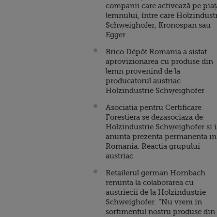
companii care activează pe piaț
lemnului, între care Holzindust
Schweighofer, Kronospan sau
Egger
Brico Dépôt Romania a sistat
aprovizionarea cu produse din
lemn provenind de la
producatorul austriac
Holzindustrie Schweighofer
Asociatia pentru Certificare
Forestiera se dezasociaza de
Holzindustrie Schweighofer si i
anunta prezenta permanenta in
Romania. Reactia grupului
austriac
Retailerul german Hornbach
renunta la colaborarea cu
austriecii de la Holzindustrie
Schweighofer. “Nu vrem in
sortimentul nostru produse din