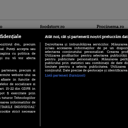
ro
foodstory.ro
Procinema.ro
fidențiale
Atât noi, cât și partenerii noștri prelucrăm dat
ozitivul dvs., precum
Dezvoltarea și îmbunătățirea serviciilor. Măsurarea
și/sau accesarea informațiilor de pe un dispoziti
al. Puteți accepta sau
selectarea conținutului personalizat. Crearea prof
pagina cu politica de
Utilizarea profilurilor pentru selectarea publicității
i și nu vă vor afecta
pentru publicitate personalizată. Măsurarea perfo
publicului prin statistici sau combinații de date di
limitate pentru a selecta publicitatea. Utilizarea
(P) Descoperă Lumea
Nikolaj Coster-Wa
conținutul. Date precise de geolocație și identificarea
te partenere, precum si
Evenimentelor din România
Urzeala Tronurilor
ermite website-ului sa
Listă parteneri (furnizori)
cu Transilvania Events!
Annabelle Wallis,
 afisate in functie de
lui Sebastian Stan,
(P) Raku, gaming intens și o
elelor de socializare si
prinși într-o curs
pauză binemeritată cu...
 art. 15-22 din GDPR in
pizza Guseppe
Emoții intense pe
pot fi exercitate prin
Sebastian Stan! Iub
a tuturor Tehnologiilor
(P) Poți folosi bonurile de
Annabelle, l-a făcu
masă pentru a comanda
esarea informatiilor de
mâncare acasă? Lista
SETARILE INDIVIDUAL”
Din 14 septembrie
aplicațiilor care le acceptă
cookie strict necesare
Popescu revine în 
principal la Pro T