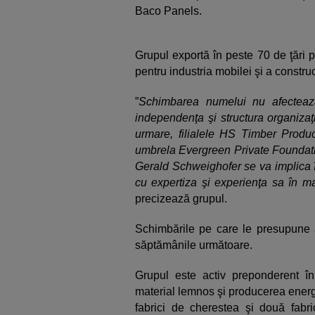
Baco Panels.
Grupul exportă în peste 70 de ţări
pentru industria mobilei şi a construcţ
”
Schimbarea numelui nu afectează 
independenţa şi structura organizaţ
urmare, filialele HS Timber Prod
umbrela Evergreen Private Foundati
Gerald Schweighofer se va implica în
cu expertiza şi experienţa sa în 
precizează grupul.
Schimbările pe care le presupune a
săptămânile următoare.
Grupul este activ preponderent în
material lemnos şi producerea energi
fabrici de cherestea şi două fabr