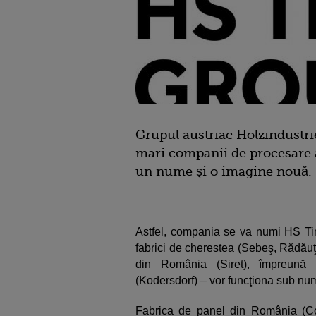
Grupul austriac Holzindustr
mari companii de procesare a
un nume şi o imagine nouă.
Astfel, compania se va numi HS Timb
fabrici de cherestea (Sebeş, Rădăuţ
din România (Siret), împreună
(Kodersdorf) – vor funcţiona sub n
Fabrica de panel din România (C