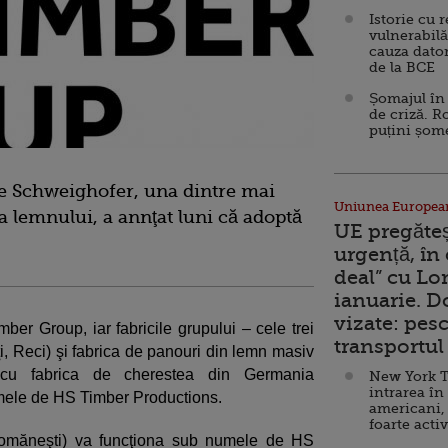
Istorie cu 
vulnerabilă
cauza dator
de la BCE
Șomajul în 
de criză. R
puțini șom
ie Schweighofer, una dintre mai
Uniunea Europea
 lemnului, a annţat luni că adoptă
UE pregăte
urgență, în
deal” cu Lo
ianuarie. 
vizate: pesc
er Group, iar fabricile grupului – cele trei
transportul 
i, Reci) şi fabrica de panouri din lemn masiv
 cu fabrica de cherestea din Germania
New York T
intrarea în
umele de HS Timber Productions.
americani,
foarte acti
omăneşti) va funcţiona sub numele de HS