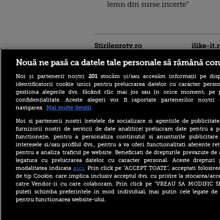
lemn din surse incerte”
Stirileprotv.ro
ilike-it.
Nouă ne pasă ca datele tale personale să rămână con
Noi și partenerii noștri
201
stocăm și/sau accesăm informații pe disp
identificatorii cookie unici pentru prelucrarea datelor cu caracter person
gestiona alegerile dvs. făcând clic mai jos sau în orice moment, pe 
confidențialitate. Aceste alegeri vor fi raportate partenerilor noștr
navigarea.
Mai multe detalii
Cele șase condiții pe care
Iranul le pune SUA pentru a
Noi si partenerii nostri (retelele de socializare si agentiile de publicita
redeschide strâmtoarea
furnizorii nostri de servicii de date analitice) prelucram date pentru a p
Ormuz după „două războaie
functioneze, pentru a personaliza continutul si anunturile publicitare
impuse”
interesele si/sau profilul dvs., pentru a va oferi functionalitati aferente ret
pentru a analiza traficul pe website. Beneficiati de drepturile prevazute de
Iranul, aproape de un acord
cu Omanul pentru
legatura cu prelucrarea datelor cu caracter personal. Aceste drepturi 
Strâmtoarea Ormuz. Ce
aici
modalitatea indicata
. Prin click pe “ACCEPT TOATE”, acceptati folosire
condiții pune Teheranul
de tip Cookie, care implica inclusiv acceptul dvs. cu privire la stocarea/acc
catre Vendor-ii cu care colaboram. Prin click pe “VREAU SA MODIFIC 
Volodimir Zelenski, apel
puteti schimba preferintele in mod individual, mai putin cele legate de 
disperat către aliați:
pentru functionarea website-ului.
„Rachetele voastre din
depozite ar putea salva vieți
în Ucraina”