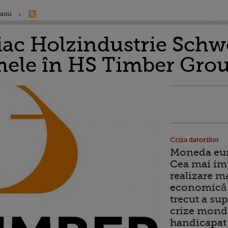
anii
iac Holzindustrie Schwe
ele în HS Timber Gro
Criza datoriilor
Moneda euro
Cea mai im
realizare m
economică 
trecut a sup
crize mondi
handicapat 