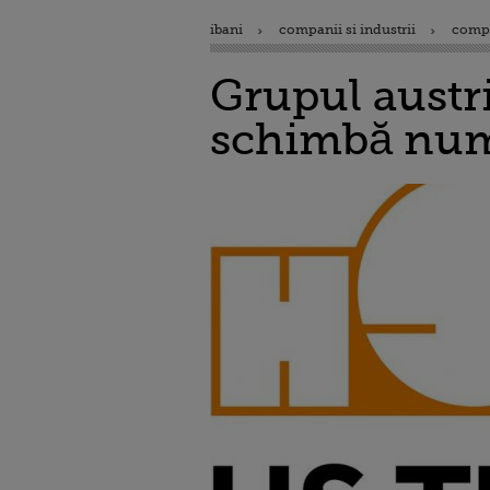
ibani
companii si industrii
comp
Grupul austr
schimbă num