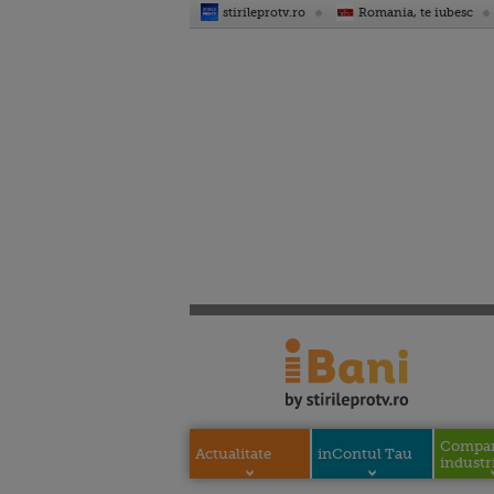
stirileprotv.ro
Romania, te iubesc
Compani
Actualitate
inContul Tau
industri