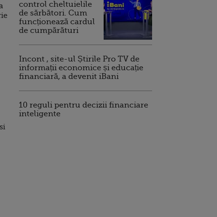
control cheltuielile
a
de sărbători. Cum
rie
funcționează cardul
de cumpărături
Incont , site-ul Știrile Pro TV de
informații economice și educație
financiară, a devenit iBani
10 reguli pentru decizii financiare
inteligente
si