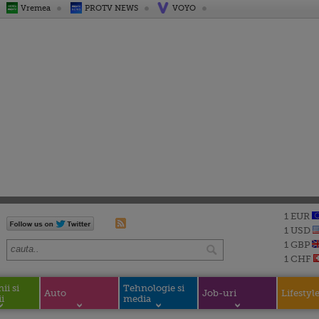
Vremea
PROTV NEWS
VOYO
1 EUR
1 USD
1 GBP
1 CHF
i si
Tehnologie si
Auto
Job-uri
Lifestyl
i
media