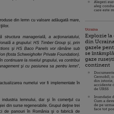
Alegeri eu
aleg condu
care este m
 produse din lemn cu valoare adăugată mare,
iilor.
Ucraina
Explozie la
structura managerială, a acţionariatului,
din Ucraina
ională a grupului: HS Timber Group şi, prin
gazele pent
uctions şi HS Baco Panels vor rămâne sub
se întâmplă 
on (fosta Schweighofer Private Foundation).
gaze ruseșt
 continuare la nivelul grupului, va contribui
continent
management şi cu pasiunea sa pentru lemn
”,
Documente d
Cernobîl, c
din istorie,
ctualizarea numelui vor fi implementate în
accidente 
de URSS
Inundație d
 industria lemnului, dar şi în comerţul cu
Cum a deve
de pe urma
ei din surse regenerabile. Grupul deţine trei
face tot po
ici de panouri în România şi o fabrică de