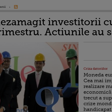
anii
ezamagit investitorii c
rimestru. Actiunile au 
Criza datoriilor
Moneda euro
Cea mai im
realizare m
economică 
trecut a sup
crize mondi
handicapat 