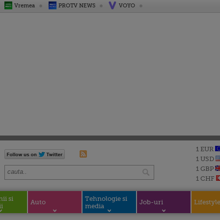
Vremea
PROTV NEWS
VOYO
1 EUR
1 USD
1 GBP
1 CHF
i si
Tehnologie si
Auto
Job-uri
Lifestyl
i
media