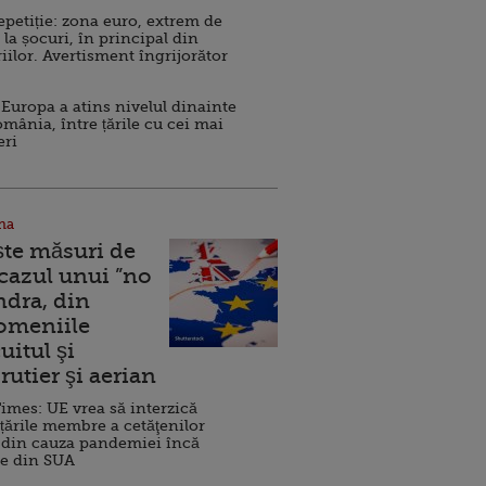
repetiție: zona euro, extrem de
 la șocuri, în principal din
iilor. Avertisment îngrijorător
Europa a atins nivelul dinainte
omânia, între țările cu cei mai
eri
na
ște măsuri de
 cazul unui ”no
ndra, din
Domeniile
uitul şi
rutier şi aerian
imes: UE vrea să interzică
 țările membre a cetăţenilor
 din cauza pandemiei încă
ve din SUA