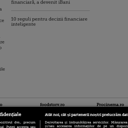
financiară, a devenit iBani
a
10 reguli pentru decizii financiare
ce
inteligente
l
are
p
ile
ro
foodstory.ro
Procinema.ro
fidențiale
Atât noi, cât și partenerii noștri prelucrăm dat
ozitivul dvs., precum
Dezvoltarea și îmbunătățirea serviciilor. Măsurarea
și/sau accesarea informațiilor de pe un dispoziti
al. Puteți accepta sau