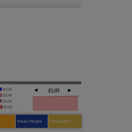
EUR
RON
RON
RON
RON
e
Smart People
Infografice