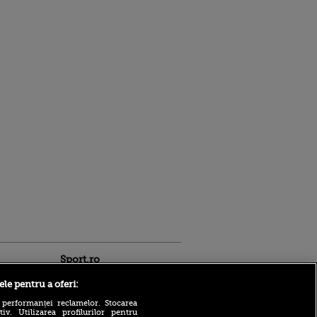
Sport.ro
ele pentru a oferi:
 performanței reclamelor. Stocarea
v. Utilizarea profilurilor pentru