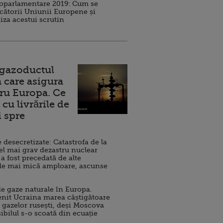
roparlamentare 2019: Cum se
cătorii Uniunii Europene și
iza acestui scrutin
 gazoductul
 care asigura
ru Europa. Ce
cu livrările de
i spre
esecretizate: Catastrofa de la
el mai grav dezastru nuclear
 a fost precedată de alte
de mai mică amploare, ascunse
e gaze naturale în Europa.
nit Ucraina marea câștigătoare
 gazelor rusești, deși Moscova
sibilul s-o scoată din ecuație