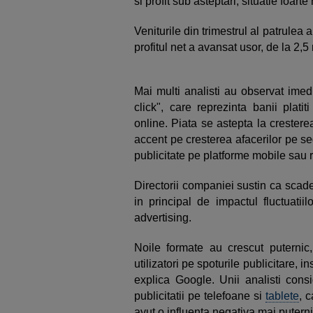
si profit sub asteptari, situatie foart
Veniturile din trimestrul al patrulea 
profitul net a avansat usor, de la 2,5 
Mai multi analisti au observat imed
click", care reprezinta banii plati
online. Piata se astepta la crester
accent pe cresterea afacerilor pe s
publicitate pe platforme mobile sau r
Directorii companiei sustin ca scade
in principal de impactul fluctuatii
advertising.
Noile formate au crescut puternic,
utilizatori pe spoturile publicitare, 
explica Google. Unii analisti consi
publicitatii pe telefoane si
tablete
, 
avut o influenta negativa mai putern