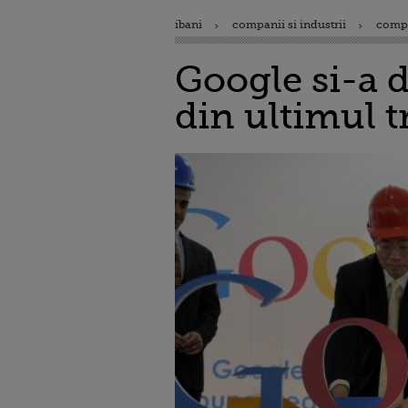
ibani
companii si industrii
comp
Google si-a d
din ultimul t