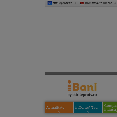
stirileprotv.ro
Romania, te iubesc
Compani
Actualitate
inContul Tau
industri