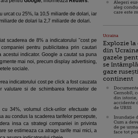
e rara pentru
Google
, informeaza
Reuters
.
Alegeri eu
aleg condu
care este m
au urcat cu 25%, la 10,5 miliarde de dolari, iar
miliarde de dolari la 2,7 miliarde de dolari.
Ucraina
iat scaderea de 8% a indicatorului "cost pe
Explozie la
ti companiei pentru publicitatea prin cautari
din Ucraina
ea acestui indicator. Google a cautat sa puna
gazele pent
egmente mai noi, precum display advertising,
se întâmplă 
etele sociale.
gaze ruseșt
continent
rea indicatorului cost pe click a fost cauzata
Documente d
lor valutare si de schimbarea formatelor de
Cernobîl, c
din istorie,
accidente 
de URSS
 cu 34%, volumul click-urilor efectuate de
insa au condus la scaderea tarifelor percepute,
Inundație d
Cum a deve
dera insa ca strategi companiei in privinta
de pe urma
care se estimeaza ca atrage tarife mai mici, a
face tot po
ica asupra indicatorului cheie.