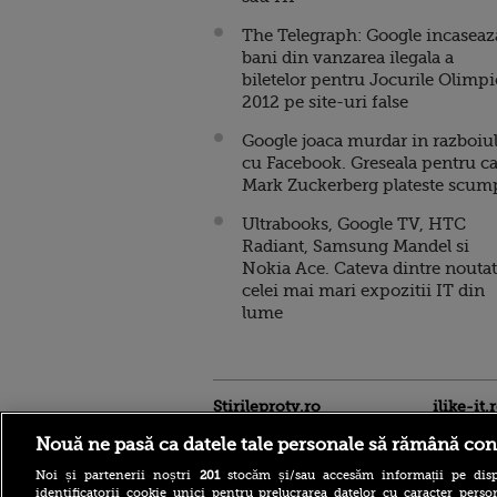
The Telegraph: Google incaseaz
bani din vanzarea ilegala a
biletelor pentru Jocurile Olimpi
2012 pe site-uri false
Google joaca murdar in razboiu
cu Facebook. Greseala pentru c
Mark Zuckerberg plateste scum
Ultrabooks, Google TV, HTC
Radiant, Samsung Mandel si
Nokia Ace. Cateva dintre noutat
celei mai mari expozitii IT din
lume
Stirileprotv.ro
ilike-it.
Nouă ne pasă ca datele tale personale să rămână con
Noi și partenerii noștri
201
stocăm și/sau accesăm informații pe disp
identificatorii cookie unici pentru prelucrarea datelor cu caracter person