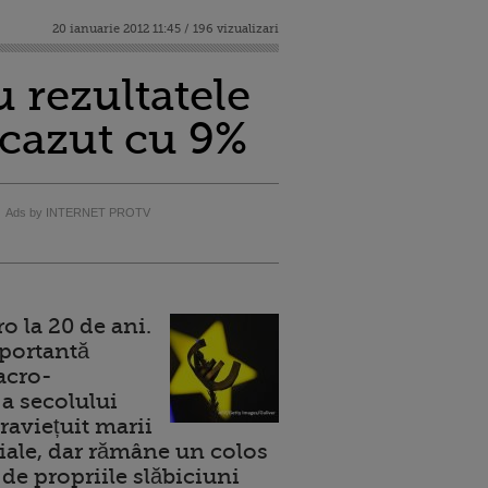
20 ianuarie 2012 11:45 / 196 vizualizari
u rezultatele
scazut cu 9%
Ads by INTERNET PROTV
 la 20 de ani.
portantă
acro-
a secolului
raviețuit marii
ale, dar rămâne un colos
de propriile slăbiciuni