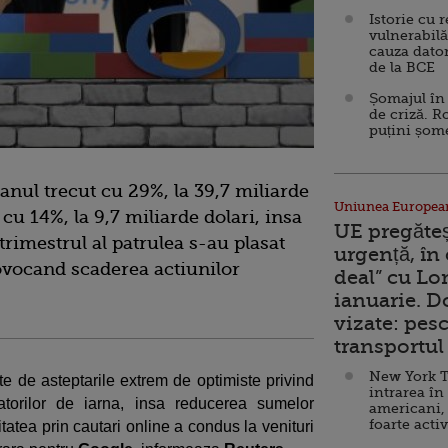
Istorie cu 
vulnerabilă
cauza dator
de la BCE
Șomajul în 
de criză. R
puțini șom
anul trecut cu 29%, la 39,7 miliarde
Uniunea Europea
t cu 14%, la 9,7 miliarde dolari, insa
UE pregăte
trimestrul al patrulea s-au plasat
urgență, în
rovocand scaderea actiunilor
deal” cu Lo
ianuarie. 
vizate: pesc
transportul 
New York T
te de asteptarile extrem de optimiste privind
intrarea în
atorilor de iarna, insa reducerea sumelor
americani,
foarte acti
atea prin cautari online a condus la venituri