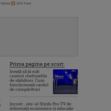
Twitter
RSS Feed
Prima pagina pe scurt:
Invață să ții sub
control cheltuielile
de sărbători. Cum
funcționează cardul
de cumpărături
u
Incont , site-ul Știrile Pro TV de
e
informații economice și educație