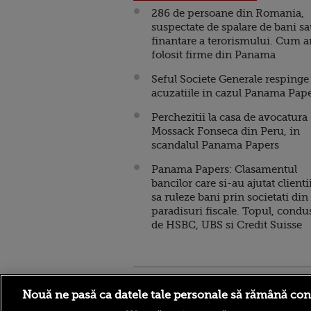
286 de persoane din Romania,
suspectate de spalare de bani s
finantare a terorismului. Cum ar
folosit firme din Panama
Seful Societe Generale respinge
acuzatiile in cazul Panama Pap
Perchezitii la casa de avocatura
Mossack Fonseca din Peru, in
scandalul Panama Papers
Panama Papers: Clasamentul
bancilor care si-au ajutat clienti
sa ruleze bani prin societati din
paradisuri fiscale. Topul, condu
de HSBC, UBS si Credit Suisse
Stirileprotv.ro
ilike-it.
Nouă ne pasă ca datele tale personale să rămână con