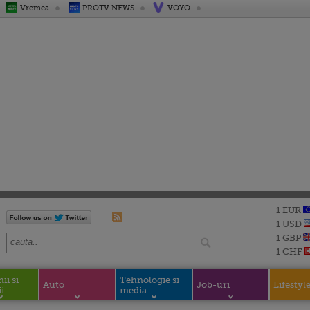
Vremea
PROTV NEWS
VOYO
1 EUR
1 USD
1 GBP
1 CHF
i si
Tehnologie si
Auto
Job-uri
Lifestyl
i
media