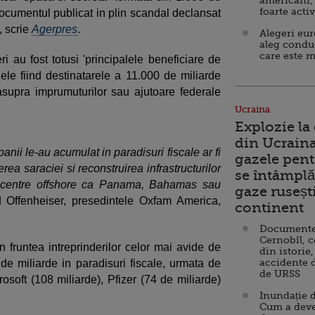
americani,
foarte acti
e documentul publicat in plin scandal declansat
, scrie
Agerpres
.
Alegeri eu
aleg condu
care este m
ri au fost totusi 'principalele beneficiare de
, ele fiind destinatarele a 11.000 de miliarde
 asupra imprumuturilor sau ajutoare federale
Ucraina
Explozie la
din Ucraina
ii le-au acumulat in paradisuri fiscale ar fi
gazele pent
erea saraciei si reconstruirea infrastructurilor
se întâmplă 
n centre offshore ca Panama, Bahamas sau
gaze ruseșt
 Offenheiser, presedintele Oxfam America,
continent
Documente d
Cernobîl, c
in fruntea intreprinderilor celor mai avide de
din istorie,
accidente 
 de miliarde in paradisuri fiscale, urmata de
de URSS
rosoft (108 miliarde), Pfizer (74 de miliarde)
Inundație d
Cum a deve