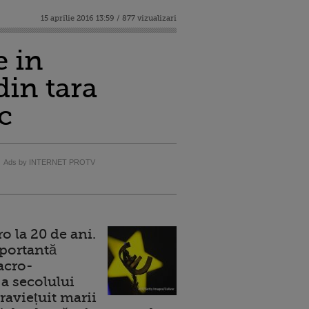
15 aprilie 2016 13:59 / 877 vizualizari
e in
din tara
c
Ads by INTERNET PROTV
 la 20 de ani.
portantă
acro-
a secolului
raviețuit marii