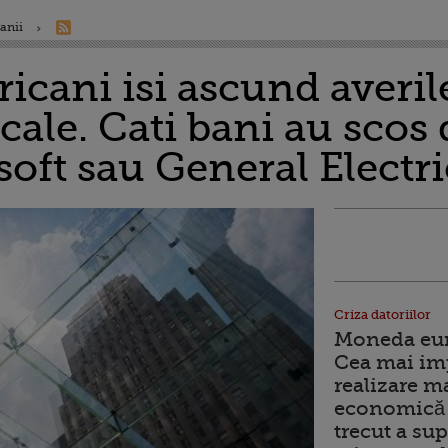
anii
icani isi ascund averil
scale. Cati bani au scos 
oft sau General Electri
Criza datoriilor
Moneda euro
Cea mai im
realizare m
economică 
trecut a sup