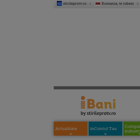
stirileprotv.ro
Romania, te iubesc
Compani
Actualitate
inContul Tau
industri