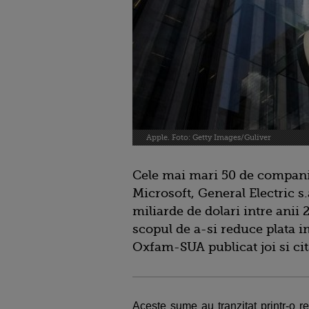
Apple. Foto: Getty Images/Guliver
Cele mai mari 50 de companii
Microsoft, General Electric s
miliarde de dolari intre anii 
scopul de a-si reduce plata i
Oxfam-SUA publicat joi si cit
Aceste sume au tranzitat printr-o r