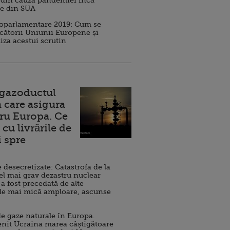
 din cauza pandemiei încă
ve din SUA
roparlamentare 2019: Cum se
cătorii Uniunii Europene și
iza acestui scrutin
 gazoductul
 care asigura
ru Europa. Ce
cu livrările de
i spre
esecretizate: Catastrofa de la
el mai grav dezastru nuclear
 a fost precedată de alte
de mai mică amploare, ascunse
e gaze naturale în Europa.
nit Ucraina marea câștigătoare