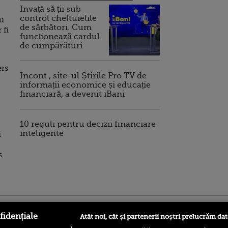
Invață să ții sub
control cheltuielile
au
de sărbători. Cum
 fi
funcționează cardul
de cumpărături
ers
Incont , site-ul Știrile Pro TV de
informații economice și educație
financiară, a devenit iBani
10 reguli pentru decizii financiare
inteligente
i
s
ro
foodstory.ro
Procinema.ro
fidențiale
Atât noi, cât și partenerii noștri prelucrăm dat