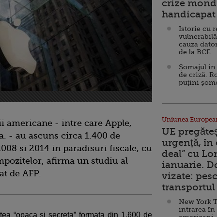
crize mondi
handicapat 
Istorie cu 
vulnerabilă
cauza dator
de la BCE
Șomajul în 
de criză. R
puțini șom
Uniunea Europea
 americane - intre care Apple,
UE pregăte
.a. - au ascuns circa 1.400 de
urgență, în
2008 si 2014 in paradisuri fiscale, cu
deal” cu Lo
mpozitelor, afirma un studiu al
ianuarie. 
at de AFP.
vizate: pesc
transportul 
New York T
intrarea în
etea “opaca si secreta” formata din 1.600 de