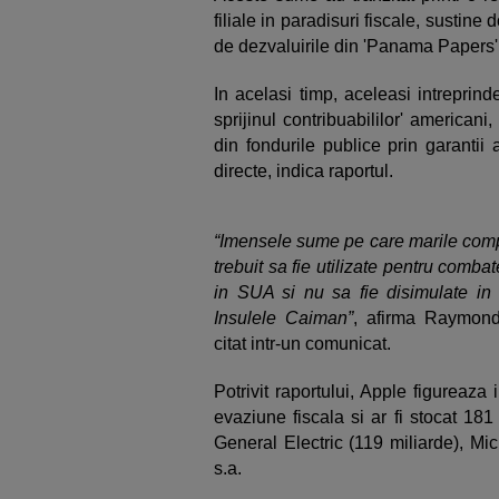
filiale in paradisuri fiscale, sustin
de dezvaluirile din 'Panama Papers'
In acelasi timp, aceleasi intreprinde
sprijinul contribuabililor' americani
din fondurile publice prin garantii
directe, indica raportul.
“Imensele sume pe care marile compan
trebuit sa fie utilizate pentru combat
in SUA si nu sa fie disimulate i
Insulele Caiman”
, afirma Raymond
citat intr-un comunicat.
Potrivit raportului, Apple figureaza 
evaziune fiscala si ar fi stocat 181
General Electric (119 miliarde), Mic
s.a.