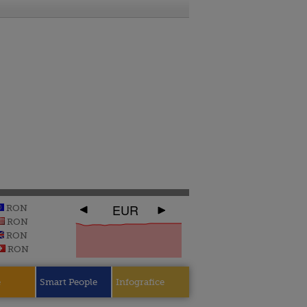
EUR
RON
RON
RON
RON
e
Smart People
Infografice