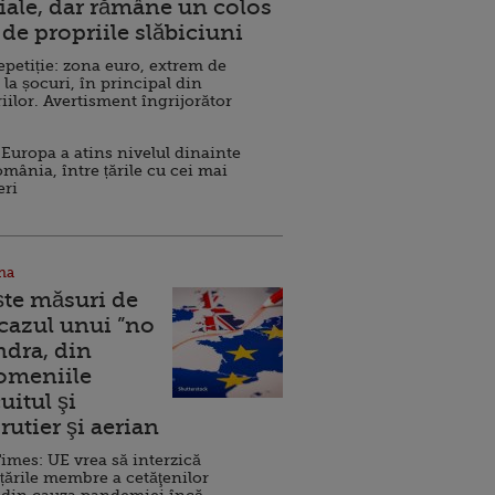
ale, dar rămâne un colos
de propriile slăbiciuni
repetiție: zona euro, extrem de
 la șocuri, în principal din
iilor. Avertisment îngrijorător
Europa a atins nivelul dinainte
omânia, între țările cu cei mai
eri
na
ște măsuri de
 cazul unui ”no
ndra, din
Domeniile
uitul şi
rutier şi aerian
imes: UE vrea să interzică
 țările membre a cetăţenilor