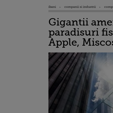
ibani
companii si industrii
comp
Gigantii amer
paradisuri fi
Apple, Miscos