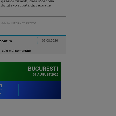
 gazelor rusești, deși Moscova
sibilul s-o scoată din ecuație
Ads by INTERNET PROTV
ncont.ro
07.08.2026
cele mai comentate