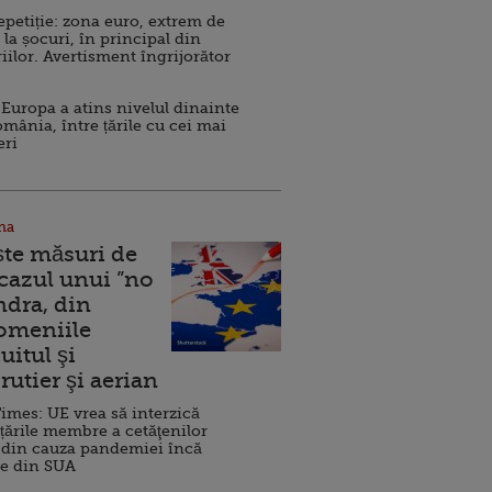
repetiție: zona euro, extrem de
 la șocuri, în principal din
iilor. Avertisment îngrijorător
Europa a atins nivelul dinainte
omânia, între țările cu cei mai
eri
na
ște măsuri de
 cazul unui ”no
ndra, din
Domeniile
uitul şi
rutier şi aerian
imes: UE vrea să interzică
 țările membre a cetăţenilor
 din cauza pandemiei încă
ve din SUA