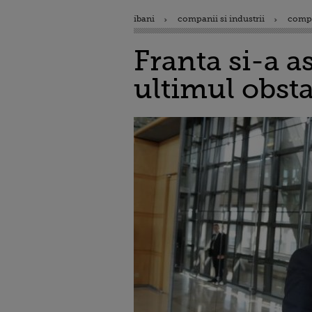
ibani
companii si industrii
comp
Franta si-a a
ultimul obsta