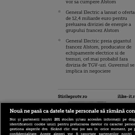
vor sa cumpere Alstom
General Electric a lansat o oferta
de 12,4 miliarde euro pentru
preluarea diviziei de energie a
grupului francez Alstom
General Electric preia gigantul
francez Alstom, producator de
echipamente electrice si de
trenuri, cel mai probabil fara
divizia de TGV-uri. Guvernul se
implica in negociere
Stirileprotv.ro
ilike-it.
Nouă ne pasă ca datele tale personale să rămână con
Noi și partenerii noștri
201
stocăm și/sau accesăm informații pe disp
identificatorii cookie unici pentru prelucrarea datelor cu caracter person
gestiona alegerile dvs. făcând clic mai jos sau în orice moment, pe 
confidențialitate. Aceste alegeri vor fi raportate partenerilor noștr