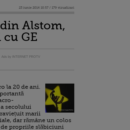
23 iunie 2014 10:57 / 179 vizualizari
 din Alstom,
i cu GE
Ads by INTERNET PROTV
 la 20 de ani.
portantă
acro-
a secolului
raviețuit marii
ale, dar rămâne un colos
de propriile slăbiciuni