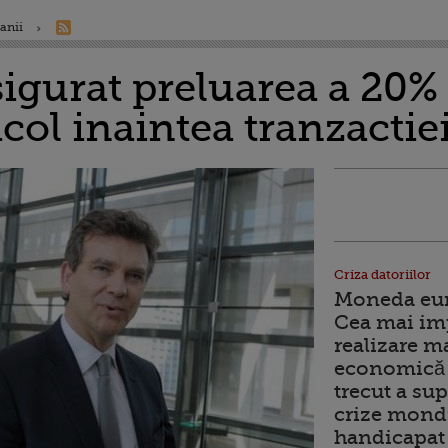
anii
sigurat preluarea a 20%
col inaintea tranzactie
Criza datoriilor
Moneda euro
Cea mai im
realizare m
economică 
trecut a sup
crize mondi
handicapat 