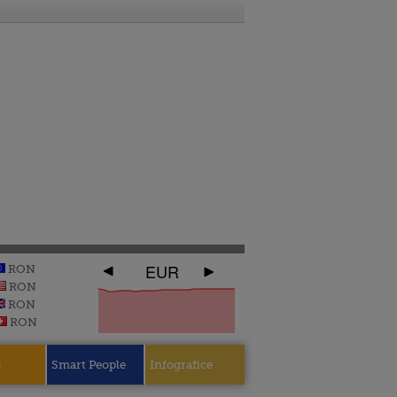
EUR
RON
RON
RON
RON
e
Smart People
Infografice