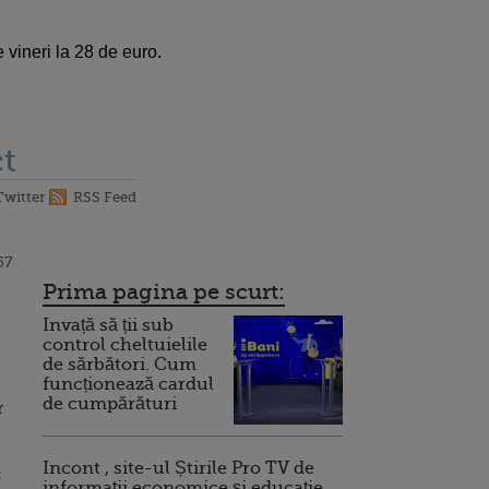
 vineri la 28 de euro.
t
Twitter
RSS Feed
57
Prima pagina pe scurt:
Invață să ții sub
control cheltuielile
de sărbători. Cum
funcționează cardul
de cumpărături
r
Incont , site-ul Știrile Pro TV de
c
informații economice și educație