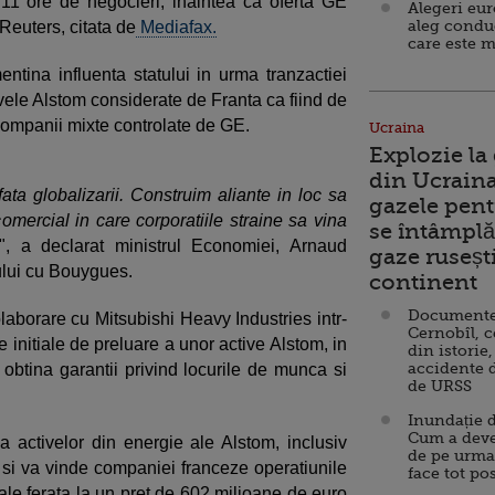
11 ore de negocieri, inaintea ca oferta GE
Alegeri eu
aleg condu
 Reuters, citata de
Mediafax.
care este m
mentina influenta statului in urma tranzactiei
vele Alstom considerate de Franta ca fiind de
 companii mixte controlate de GE.
Ucraina
Explozie la
din Ucraina
ta globalizarii. Construim aliante in loc sa
gazele pent
mercial in care corporatiile straine sa vina
se întâmplă 
", a declarat ministrul Economiei, Arnaud
gaze ruseșt
lui cu Bouygues.
continent
Documente d
laborare cu Mitsubishi Heavy Industries intr-
Cernobîl, c
e initiale de preluare a unor active Alstom, in
din istorie,
accidente 
 obtina garantii privind locurile de munca si
de URSS
Inundație d
Cum a deve
activelor din energie ale Alstom, inclusiv
de pe urma
, si va vinde companiei franceze operatiunile
face tot po
le ferata la un pret de 602 milioane de euro