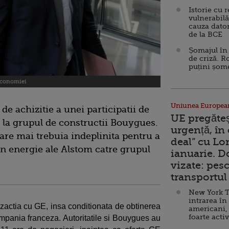
Istorie cu 
vulnerabilă
cauza dator
de la BCE
Șomajul în 
de criză. R
puțini șom
economiei
Uniunea Europea
de achizitie a unei participatii de
UE pregăte
la grupul de constructii Bouygues.
urgență, în
are mai trebuia indeplinita pentru a
deal” cu Lo
in energie ale Alstom catre grupul
ianuarie. 
vizate: pesc
transportul 
New York T
intrarea în
nzactia cu GE, insa conditionata de obtinerea
americani,
foarte acti
compania franceza. Autoritatile si Bouygues au