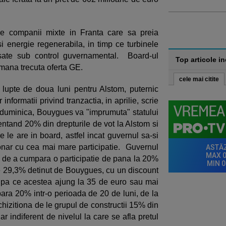
 de companii mixte in Franta care sa preia
si energie regenerabila, in timp ce turbinele
asate sub control guvernamental. Board-ul
Top articole i
mana trecuta oferta GE.
cele mai citite
lupte de doua luni pentru Alstom, puternic
 informatii privind tranzactia, in aprilie, scrie
t duminica, Bouygues va "imprumuta" statului
entand 20% din drepturile de vot la Alstom si
 le are in board, astfel incat guvernul sa-si
ionar cu cea mai mare participatie. Guvernul
 de a cumpara o participatie de pana la 20%
de 29,3% detinut de Bouygues, cu un discount
dupa ce acestea ajung la 35 de euro sau mai
ra 20% intr-o perioada de 20 de luni, de la
izitiona de le grupul de constructii 15% din
ar indiferent de nivelul la care se afla pretul