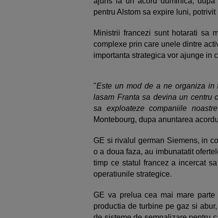
ajuns la un acord duminica, dupa 
pentru Alstom sa expire luni, potrivit
Ministrii francezi sunt hotarati sa 
complexe prin care unele dintre acti
importanta strategica vor ajunge in
"
Este un mod de a ne organiza in fa
lasam Franta sa devina un centru co
sa exploateze companiile noastre
Montebourg, dupa anuntarea acordu
GE si rivalul german Siemens, in co
o a doua faza, au imbunatatit ofertel
timp ce statul francez a incercat sa
operatiunile strategice.
GE va prelua cea mai mare parte a 
productia de turbine pe gaz si abur
de sisteme de semnalizare pentru ca