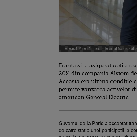
Arnaud Montebourg, ministrul francez al 
Franta si-a asigurat optiunea 
20% din compania Alstom de 
Aceasta era ultima conditie c
permite vanzarea activelor d
american General Electric.
Guvernul de la Paris a acceptat tra
de catre stat a unei participatii la 