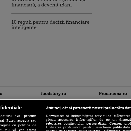
financiară, a devenit iBani
10 reguli pentru decizii financiare
inteligente
ro
foodstory.ro
Procinema.ro
fidențiale
Atât noi, cât și partenerii noștri prelucrăm dat
ozitivul dvs., precum
Dezvoltarea și îmbunătățirea serviciilor. Măsurarea
și/sau accesarea informațiilor de pe un dispoziti
al. Puteți accepta sau
selectarea conținutului personalizat. Crearea prof
pagina cu politica de
Utilizarea profilurilor pentru selectarea publicității
i și nu vă vor afecta