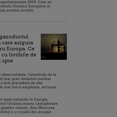
roparlamentare 2019: Cum se
cătorii Uniunii Europene și
iza acestui scrutin
 gazoductul
 care asigura
ru Europa. Ce
cu livrările de
i spre
esecretizate: Catastrofa de la
el mai grav dezastru nuclear
 a fost precedată de alte
de mai mică amploare, ascunse
e gaze naturale în Europa.
nit Ucraina marea câștigătoare
 gazelor rusești, deși Moscova
sibilul s-o scoată din ecuație