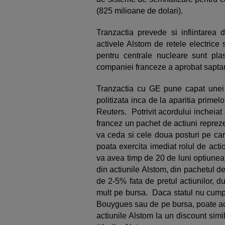
(825 milioane de dolari).
Tranzactia prevede si infiintarea
activele Alstom de retele electrice 
pentru centrale nucleare sunt pl
companiei franceze a aprobat sapta
Tranzactia cu GE pune capat unei 
politizata inca de la aparitia primelor
Reuters. Potrivit acordului incheia
francez un pachet de actiuni reprez
va ceda si cele doua posturi pe care
poata exercita imediat rolul de act
va avea timp de 20 de luni optiunea
din actiunile Alstom, din pachetul 
de 2-5% fata de pretul actiunilor, 
mult pe bursa. Daca statul nu cumpa
Bouygues sau de pe bursa, poate ach
actiunile Alstom la un discount simil