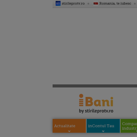
stirileprotv.ro
Romania, te iubesc
Compani
Actualitate
inContul Tau
industri