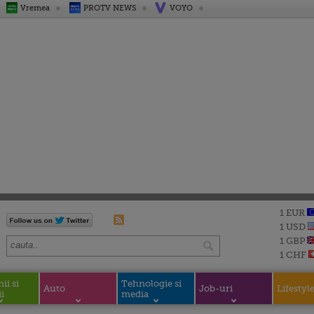
Vremea
PROTV NEWS
VOYO
1 EUR
1 USD
1 GBP
1 CHF
i si
Tehnologie si
Auto
Job-uri
Lifestyl
i
media