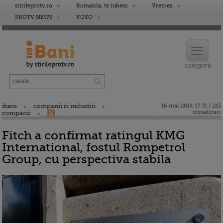
stirileprotv.ro
Romania, te iubesc
Vremea
PROTV NEWS
VOYO
ibani
companii si industrii
16 mai 2014 17:31 / 215
vizualizari
companii
Fitch a confirmat ratingul KMG
International, fostul Rompetrol
Group, cu perspectiva stabila