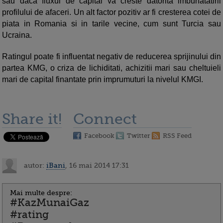
sau daca fluxul de capital va creste datorita imbunatatirii
profilului de afaceri. Un alt factor pozitiv ar fi cresterea cotei de
piata in Romania si in tarile vecine, cum sunt Turcia sau
Ucraina.
Ratingul poate fi influentat negativ de reducerea sprijinului din
partea KMG, o criza de lichiditati, achizitii mari sau cheltuieli
mari de capital finantate prin imprumuturi la nivelul KMGI.
Share it!
Connect
Facebook
Twitter
RSS Feed
autor:
iBani
, 16 mai 2014 17:31
Mai multe despre:
#KazMunaiGaz
#rating