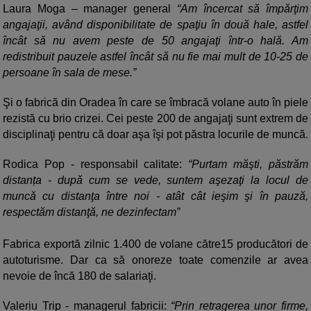
Laura Moga – manager general
“Am încercat să împărţim
angajaţii, având disponibilitate de spaţiu în două hale, astfel
încât să nu avem peste de 50 angajaţi într-o hală. Am
redistribuit pauzele astfel încât să nu fie mai mult de 10-25 de
persoane în sala de mese.”
Şi o fabrică din Oradea în care se îmbracă volane auto în piele
rezistă cu brio crizei. Cei peste 200 de angajaţi sunt extrem de
disciplinaţi pentru că doar aşa îşi pot păstra locurile de muncă.
Rodica Pop - responsabil calitate:
“Purtam măşti, păstrăm
distanța - după cum se vede, suntem aşezaţi la locul de
muncă cu distanţa între noi - atât cât ieşim şi în pauză,
respectăm distanţă, ne dezinfectam”
Fabrica exportă zilnic 1.400 de volane către15 producători de
autoturisme. Dar ca să onoreze toate comenzile ar avea
nevoie de încă 180 de salariaţi.
Valeriu Trip - managerul fabricii:
“Prin retragerea unor firme,