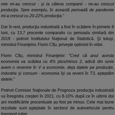
mie mi-au crescut - şi la câteva companii - ne-au crescut
producţia. Spre exemplu, în această perioadă de pandemie
mi-a crescut cu 20-22% producţia.”
Dar în rest, producţia industrială a fost în scădere în primele 8
luni, cu 13,7 procente comparativ cu perioada similară din
2019 - potrivit Institutului Naţional de Statistică. Şi totuşi,
ministrul Finanţelor, Florin Cîțu, priveşte optimist în viitor.
Florin Cîțu, ministrul Finanţelor: “
Cred că anul acesta
economia va scădea cu 4% plus/minus 2, adică din iunie
avem o revenire în V a economie, deja datele pe producţie,
industrie şi consum - economia îşi va reveni în T3, aşteptăm
datele.
”
Potrivit Comisiei Naţionale de Prognoza producţia industrială
va înregistra creşteri în 2021, cu 8-10% după ce în ultimii doi
ani modificările procentuale au fost pe minus. Cele mai bune
rezultate sunt aşteptate în sectorul de autovehicule pentru
transport rutier.