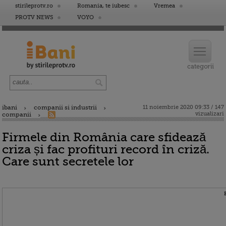
stirileprotv.ro
Romania, te iubesc
Vremea
PROTV NEWS
VOYO
ibani
companii si industrii
11 noiembrie 2020 09:33 / 147
vizualizari
companii
Firmele din România care sfidează
criza și fac profituri record în criză.
Care sunt secretele lor