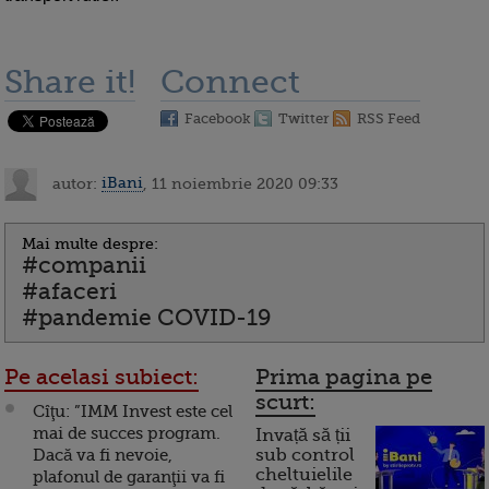
Share it!
Connect
Facebook
Twitter
RSS Feed
autor:
iBani
, 11 noiembrie 2020 09:33
Mai multe despre:
#companii
#afaceri
#pandemie COVID-19
Pe acelasi subiect:
Prima pagina pe
scurt:
Cîţu: ”IMM Invest este cel
mai de succes program.
Invață să ții
Dacă va fi nevoie,
sub control
cheltuielile
plafonul de garanţii va fi