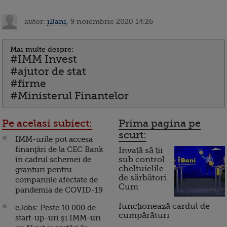
autor:
iBani
, 9 noiembrie 2020 14:26
Mai multe despre:
#IMM Invest
#ajutor de stat
#firme
#Ministerul Finantelor
Pe acelasi subiect:
Prima pagina pe
scurt:
IMM-urile pot accesa
finanţări de la CEC Bank
Invață să ții
în cadrul schemei de
sub control
cheltuielile
granturi pentru
de sărbători.
companiile afectate de
Cum
pandemia de COVID-19
funcționează cardul de
eJobs: Peste 10.000 de
cumpărături
start-up-uri şi IMM-uri