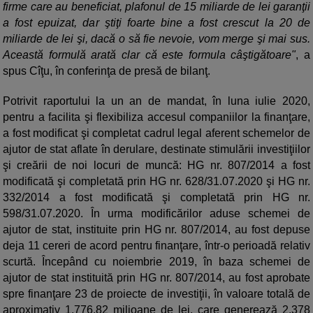
firme care au beneficiat, plafonul de 15 miliarde de lei garanţii
a fost epuizat, dar ştiţi foarte bine a fost crescut la 20 de
miliarde de lei şi, dacă o să fie nevoie, vom merge şi mai sus.
Această formulă arată clar că este formula câştigătoare"
, a
spus Cîţu, în conferinţa de presă de bilanţ.
Potrivit raportului la un an de mandat, în luna iulie 2020,
pentru a facilita şi flexibiliza accesul companiilor la finanţare,
a fost modificat şi completat cadrul legal aferent schemelor de
ajutor de stat aflate în derulare, destinate stimulării investiţiilor
şi creării de noi locuri de muncă: HG nr. 807/2014 a fost
modificată şi completată prin HG nr. 628/31.07.2020 şi HG nr.
332/2014 a fost modificată şi completată prin HG nr.
598/31.07.2020. În urma modificărilor aduse schemei de
ajutor de stat, instituite prin HG nr. 807/2014, au fost depuse
deja 11 cereri de acord pentru finanţare, într-o perioadă relativ
scurtă. Începând cu noiembrie 2019, în baza schemei de
ajutor de stat instituită prin HG nr. 807/2014, au fost aprobate
spre finanţare 23 de proiecte de investiţii, în valoare totală de
aproximativ 1.776,82 milioane de lei, care generează 2.378