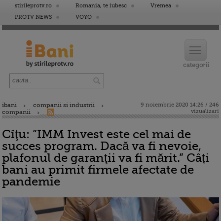
stirileprotv.ro
Romania, te iubesc
Vremea
PROTV NEWS
VOYO
ibani
companii si industrii
9 noiembrie 2020 14:26 / 246
vizualizari
companii
Cîţu: ”IMM Invest este cel mai de
succes program. Dacă va fi nevoie,
plafonul de garanţii va fi mărit.” Câți
bani au primit firmele afectate de
pandemie