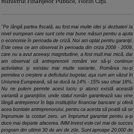
ministrul Finanţelor Publice, Florin Cîţu.
"
Pe lângă partea fiscală, au fost mai multe idei şi dezbateri la
nivel european care sunt cele mai bune măsuri pentru a ajuta
o economie în perioada de criză. Noi am optat pentru garanţii.
Este ceea ce am observat în perioada din criza 2008 - 2009,
care nu a avut aceeaşi magnitudine, a fost mult mai mică, dar
am observat că antreprenorii români vor să-şi continue
activitatea şi existau mai multe variante. România nu-şi
permitea o creştere a deficitului bugetar, aşa cum am văzut în
Uniunea Europeană, să se ducă la 14% - 15% sau chiar 18%.
Nu ne putem permite acest lucru şi atunci există această
variantă a garanţiilor, unde statul român garantează sau vine
lângă antreprenor în faţa instituţiilor financiar bancare şi oferă
acea bonitate antreprenorului, pentru ca acesta să poată să se
împrumute la costuri zero, un împrumut garantat pentru a-şi
duce mai departe afacerea. IMM Invest este cel mai de succes
program din ultimii 30 de ani de zile. Sunt aproape 20.000 de