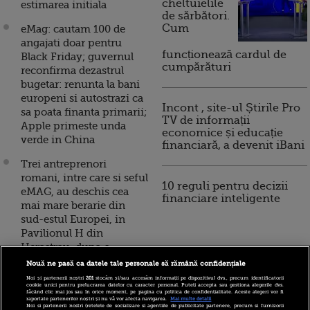
cheltuielile
estimarea initiala
de sărbători.
Cum
eMag: cautam 100 de
angajati doar pentru
funcționează cardul de
Black Friday; guvernul
cumpărături
reconfirma dezastrul
bugetar: renunta la bani
europeni si autostrazi ca
Incont , site-ul Știrile Pro
sa poata finanta primarii;
TV de informații
Apple primeste unda
economice și educație
verde in China
financiară, a devenit iBani
Trei antreprenori
romani, intre care si seful
10 reguli pentru decizii
eMAG, au deschis cea
financiare inteligente
mai mare berarie din
sud-estul Europei, in
Pavilionul H din
Herastrau, dupa o
investitie de 3 mil. euro
Nouă ne pasă ca datele tale personale să rămână confidențiale
Noi și partenerii noștri
201
stocăm și/sau accesăm informații pe dispozitivul dvs., precum identificatorii
Mega Image vinde online
cookie unici pentru prelucrarea datelor cu caracter personal. Puteți accepta sau gestiona alegerile dvs.
făcând clic mai jos sau în orice moment, pe pagina cu politica de confidențialitate. Aceste alegeri vor fi
pe platforma
raportate partenerilor noștri și nu vă vor afecta navigarea.
Mai multe detalii
Noi si partenerii nostri (retelele de socializare si agentiile de publicitate partenere, precum si furnizorii