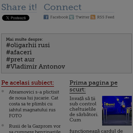
Share it!
Connect
Facebook
Twitter
RSS Feed
Mai multe despre:
#oligarhii rusi
#afaceri
#pret aur
#Vladimir Antonov
Pe acelasi subiect:
Prima pagina pe
scurt:
Abramovici s-a plictisit
de noua lui jucarie. Cat
Invață să ții
costa sa te plimbi cu
sub control
cheltuielile
iahtul magnatului rus
de sărbători.
FOTO
Cum
Rusii de la Gazprom vor
funcționează cardul de
sa cumpere benzinariile