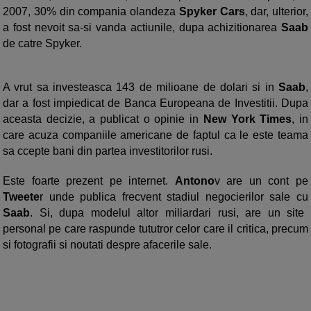
2007, 30% din compania olandeza
Spyker Cars
, dar, ulterior,
a fost nevoit sa-si vanda actiunile, dupa achizitionarea
Saab
de catre Spyker.
A vrut sa investeasca 143 de milioane de dolari si in
Saab
,
dar a fost impiedicat de Banca Europeana de Investitii. Dupa
aceasta decizie, a publicat o opinie in
New York Times
, in
care acuza companiile americane de faptul ca le este teama
sa ccepte bani din partea investitorilor rusi.
Este foarte prezent pe internet.
Antono
v are un cont pe
Tweete
r unde publica frecvent stadiul negocierilor sale cu
Saab
. Si, dupa modelul altor miliardari rusi, are un site
personal pe care raspunde tututror celor care il critica, precum
si fotografii si noutati despre afacerile sale.