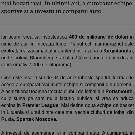
mai bogati rusi. In ultimii ani, a cumparat echipe
sportive si a investit in companii auto.
Iar acum, vrea sa investeasca
400 de milioane de dolari
in
mine de aur, in intreaga lume. Planul cel mai indraznet este
exploatarea zacamantului aurifer dintr-o zona a
Kirgistanului,
unde, potrivit Bloomberg, s-ar afla 2,4 milioane de uncii de aur
(aproximativ 7.000 de kilograme).
Cine este insa rusul de 34 de ani? Iubeste sportul, tocmai de
aceea a cumparat mai multe echipe si companii din domeniu.
A achizitionat toamna trecuta clubul de fotbal din
Portsmouth
,
cu o suma pe care nu a facut-o publica, si vrea sa aduca
echipa in
Premier League
. Mai detine doua echipe de basket
in Lituania si unul dintre cele mai vechie cluburi de fotbal din
Rusia,
Spartak Moscova.
A investit, de asemenea, si in companii auto. A cumparat, in