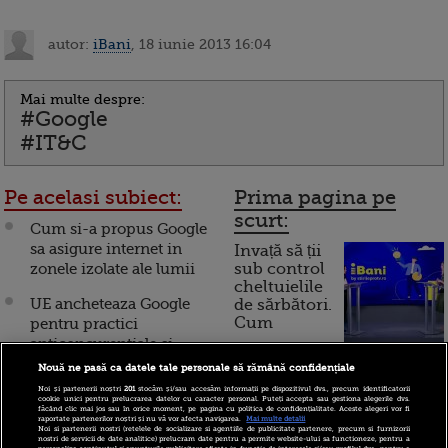
autor:
iBani
, 18 iunie 2013 16:04
Mai multe despre:
#Google
#IT&C
Pe acelasi subiect:
Prima pagina pe
scurt:
Cum si-a propus Google
sa asigure internet in
Invață să ții
zonele izolate ale lumii
sub control
cheltuielile
UE ancheteaza Google
de sărbători.
Cum
pentru practici
anticoncurentiale si
funcționează cardul de
agresive in promovarea
Nouă ne pasă ca datele tale personale să rămână confidențiale
cumpărături
Android in Europa
Noi și partenerii noștri
201
stocăm și/sau accesăm informații pe dispozitivul dvs., precum identificatorii
cookie unici pentru prelucrarea datelor cu caracter personal. Puteți accepta sau gestiona alegerile dvs.
făcând clic mai jos sau în orice moment, pe pagina cu politica de confidențialitate. Aceste alegeri vor fi
Google si-a zdrobit
raportate partenerilor noștri și nu vă vor afecta navigarea.
Mai multe detalii
Noi si partenerii nostri (retelele de socializare si agentiile de publicitate partenere, precum si furnizorii
Incont , site-ul Știrile Pro
concurenta. A atras peste
nostri de servicii de date analitice) prelucram date pentru a permite website-ului sa functioneze, pentru a