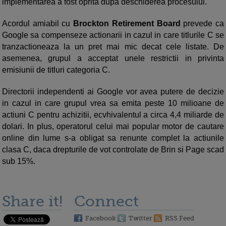
implementarea a fost oprita dupa deschiderea procesului.
Acordul amiabil cu
Brockton Retirement Board
prevede ca
Google sa compenseze actionarii in cazul in care titlurile C se
tranzactioneaza la un pret mai mic decat cele listate. De
asemenea, grupul a acceptat unele restrictii in privinta
emisiunii de titluri categoria C.
Directorii independenti ai Google vor avea putere de decizie
in cazul in care grupul vrea sa emita peste 10 milioane de
actiuni C pentru achizitii, ecvhivalentul a circa 4,4 miliarde de
dolari. In plus, operatorul celui mai popular motor de cautare
online din lume s-a obligat sa renunte complet la actiunile
clasa C, daca drepturile de vot controlate de Brin si Page scad
sub 15%.
Share it!
Connect
Facebook
Twitter
RSS Feed