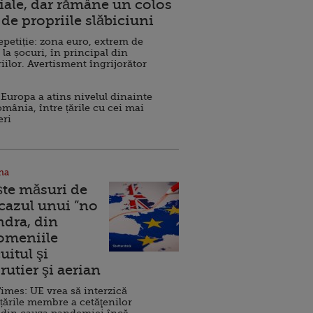
ale, dar rămâne un colos
de propriile slăbiciuni
repetiție: zona euro, extrem de
 la șocuri, în principal din
iilor. Avertisment îngrijorător
Europa a atins nivelul dinainte
omânia, între țările cu cei mai
eri
na
ște măsuri de
 cazul unui ”no
ndra, din
Domeniile
uitul şi
rutier şi aerian
imes: UE vrea să interzică
 țările membre a cetăţenilor