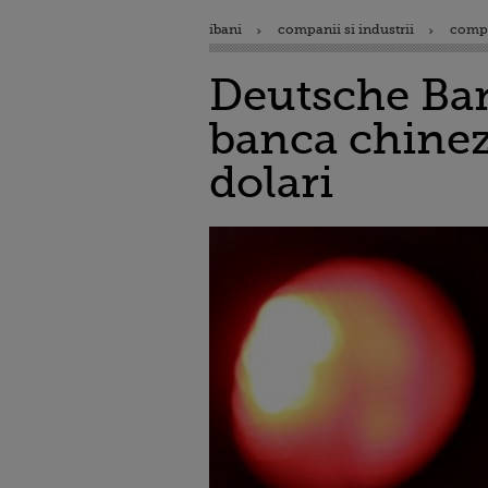
ibani
companii si industrii
comp
Deutsche Bank
banca chineza
dolari