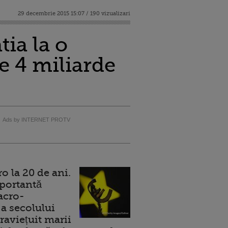
29 decembrie 2015 15:07 / 190 vizualizari
ia la o
e 4 miliarde
Ads by INTERNET PROTV
 la 20 de ani.
portantă
acro-
a secolului
raviețuit marii