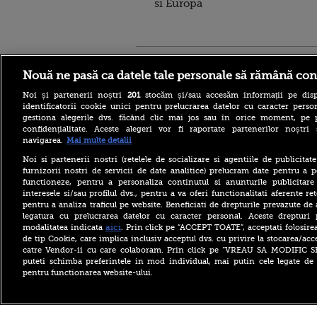
si Europa
Stirileprotv.ro
ilike-it.
Nouă ne pasă ca datele tale personale să rămână con
Noi și partenerii noștri
201
stocăm și/sau accesăm informații pe disp
identificatorii cookie unici pentru prelucrarea datelor cu caracter person
gestiona alegerile dvs. făcând clic mai jos sau în orice moment, pe 
confidențialitate. Aceste alegeri vor fi raportate partenerilor noștr
navigarea.
Mai multe detalii
Escrocheria „văduvelor
negre” ia amploare în Rusia.
Noi si partenerii nostri (retelele de socializare si agentiile de publicita
„Găsește-ți un soldat și când
furnizorii nostri de servicii de date analitice) prelucram date pentru a p
va fi ucis vei primi 8
functioneze, pentru a personaliza continutul si anunturile publicitare
milioane de ruble”
interesele si/sau profilul dvs., pentru a va oferi functionalitati aferente ret
pentru a analiza traficul pe website. Beneficiati de drepturile prevazute de
Aflat în SUA, ministrul
britanic de Externe a evitat
legatura cu prelucrarea datelor cu caracter personal. Aceste drepturi 
să spună dacă îl mai
aici
modalitatea indicata
. Prin click pe “ACCEPT TOATE”, acceptati folosire
consideră pe Trump „idiot,
de tip Cookie, care implica inclusiv acceptul dvs. cu privire la stocarea/acc
rasist și misogin”
catre Vendor-ii cu care colaboram. Prin click pe “VREAU SA MODIFIC 
puteti schimba preferintele in mod individual, mai putin cele legate de 
Primăriile care nu se
pentru functionarea website-ului.
înrolează pe Ghiseul.ro pot
rămâne fără finanțare. Cât
timp mai au la dispoziție
Copyright ©