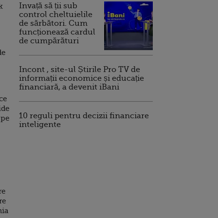
Invață să ții sub
k
control cheltuielile
de sărbători. Cum
funcționează cardul
de cumpărături
de
Incont , site-ul Știrile Pro TV de
informații economice și educație
financiară, a devenit iBani
ce
ide
10 reguli pentru decizii financiare
 pe
inteligente
re
re
nia