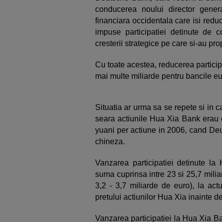
conducerea noului director genera
financiara occidentala care isi redu
impuse participatiei detinute de co
cresterii strategice pe care si-au pr
Cu toate acestea, reducerea participa
mai multe miliarde pentru bancile e
Situatia ar urma sa se repete si in
seara actiunile Hua Xia Bank erau c
yuani per actiune in 2006, cand Deu
chineza.
Vanzarea participatiei detinute 
suma cuprinsa intre 23 si 25,7 milia
3,2 - 3,7 miliarde de euro), la act
pretului actiunilor Hua Xia inainte 
Vanzarea participatiei la Hua Xia B