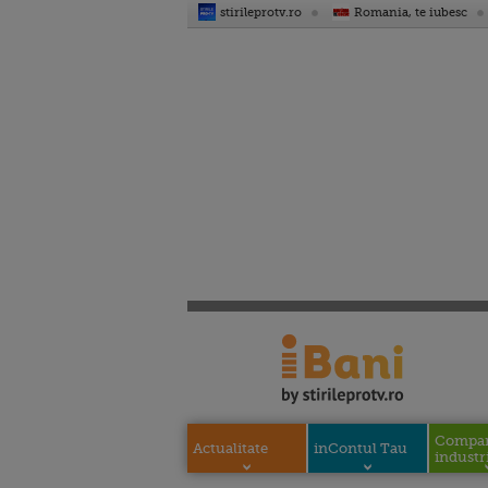
stirileprotv.ro
Romania, te iubesc
Compani
Actualitate
inContul Tau
industri