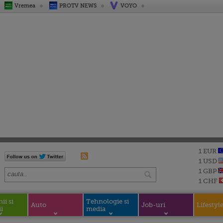
Vremea
PROTV NEWS
VOYO
1 EUR
1 USD
1 GBP
1 CHF
i si
Tehnologie si
Auto
Job-uri
Lifestyl
i
media