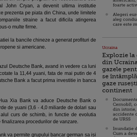
americani,
foarte acti
l John Cryan, a devenit ultima institutie
ce prezenta pe piata din China, unde limitele
Alegeri eu
aleg condu
mpaniile straine a facut dificila atingerea
care este m
opus-o multe firme.
tiei la bancile chineze a generat profituri de
uropene si americane.
Ucraina
Explozie la
din Ucraina
 cazul Deutsche Bank, avand in vedere ca luni
gazele pent
otate la 11,44 yuani, fata de mai putin de 4
se întâmplă 
tsche Bank a facut prima investitie in banca
gaze ruseșt
continent
Documente d
la Hua Xia Bank va aduce Deutsche Bank o
Cernobîl, c
rde de yuani (3,6 - 4,0 miliarde de dolari sau
din istorie,
accidente 
ualul curs de schimb, in functie de evolutia
de URSS
de finalizarea procedurilor de vanzare.
Inundație d
Cum a deve
ank va permite grupului bancar german sa isi