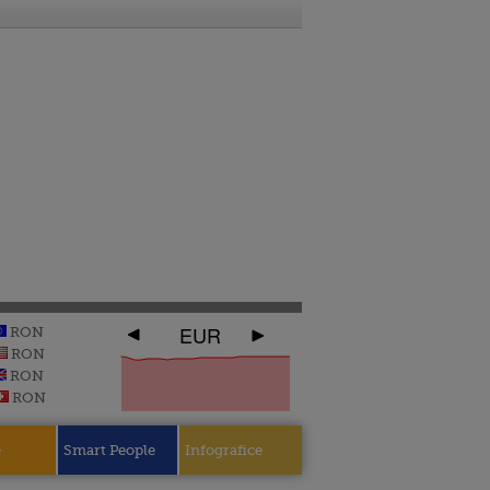
EUR
RON
RON
RON
RON
e
Smart People
Infografice