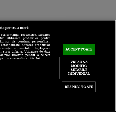
Sport.ro
ele pentru a oferi:
 performanței reclamelor. Stocarea
v. Utilizarea profilurilor pentru
ilurilor de conținut personalizat.
 personalizate. Crearea profilurilor
rmanței conținutului. Înțelegerea
ACCEPT TOATE
n surse diferite. Utilizarea de date
 datelor limitate pentru a selecta
Adrian Mihalcea, discurs
 prin scanarea dispozitivului.
incredibil înainte de UTA -
VREAU SA
ntru
Rapid: „Acest criminal a
MODIFIC
ita lui,
omorât vreo șase oameni”
t tată!
SETARILE
Surpriză în UCL! Aarhus a
INDIVIDUAL
, Adela
oprit parcursul perfect al
rol
revelației din preliminarii
V
RESPING TOATE
Ce declin! Cu cine a semnat
pă o
azi Nabil Fekir, campion
n film, Sir
mondial cu Franța în 2018
se
n muzică
itate
|
RSS