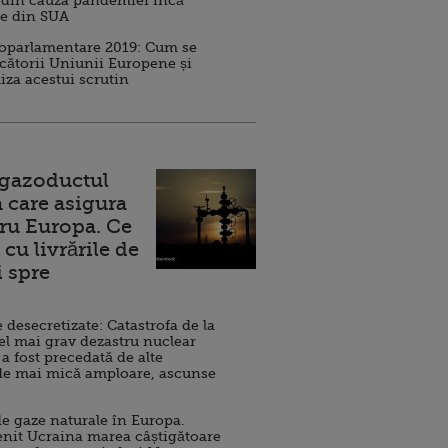
 din cauza pandemiei încă
ve din SUA
roparlamentare 2019: Cum se
cătorii Uniunii Europene și
iza acestui scrutin
 gazoductul
 care asigura
ru Europa. Ce
cu livrările de
i spre
esecretizate: Catastrofa de la
el mai grav dezastru nuclear
 a fost precedată de alte
de mai mică amploare, ascunse
e gaze naturale în Europa.
nit Ucraina marea câștigătoare