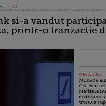
anii
 si-a vandut participat
, printr-o tranzactie d
Criza datoriilor
Moneda euro
Cea mai im
realizare m
economică 
trecut a sup