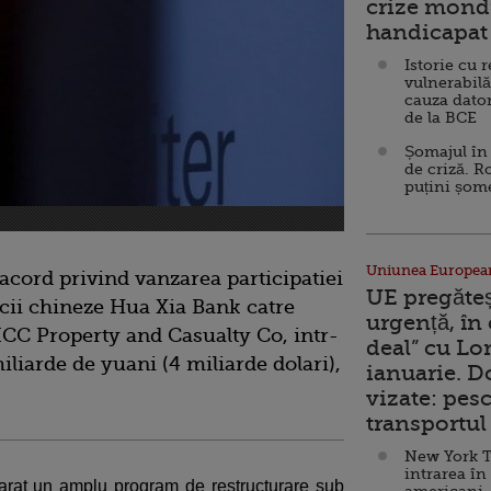
crize mondi
handicapat 
Istorie cu 
vulnerabilă
cauza dator
de la BCE
Șomajul în 
de criză. R
puțini șom
Uniunea Europea
acord privind vanzarea participatiei
UE pregăte
ncii chineze Hua Xia Bank catre
urgență, în
ICC Property and Casualty Co, intr-
deal” cu Lo
iliarde de yuani (4 miliarde dolari),
ianuarie. 
vizate: pesc
transportul 
New York T
intrarea în
rat un amplu program de restructurare sub