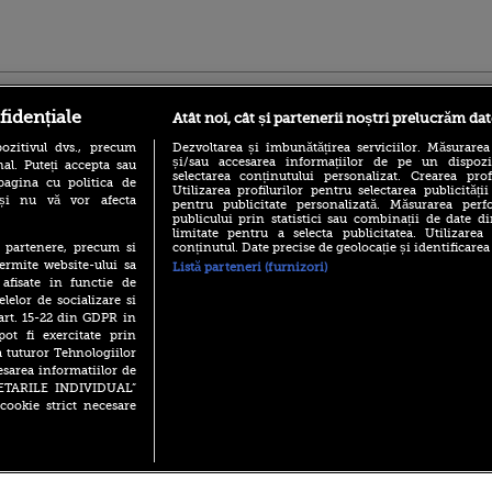
ro
foodstory.ro
Procinema.ro
fidențiale
Atât noi, cât și partenerii noștri prelucrăm dat
ozitivul dvs., precum
Dezvoltarea și îmbunătățirea serviciilor. Măsurarea
și/sau accesarea informațiilor de pe un dispoziti
al. Puteți accepta sau
selectarea conținutului personalizat. Crearea prof
pagina cu politica de
Utilizarea profilurilor pentru selectarea publicității
i și nu vă vor afecta
pentru publicitate personalizată. Măsurarea perfo
publicului prin statistici sau combinații de date di
limitate pentru a selecta publicitatea. Utilizarea
conținutul. Date precise de geolocație și identificarea
te partenere, precum si
(P) Descoperă Lumea
Emoții intense pe
ermite website-ului sa
Listă parteneri (furnizori)
Evenimentelor din România
Sebastian Stan! Iub
 afisate in functie de
cu Transilvania Events!
Annabelle, l-a făcu
elelor de socializare si
(P) Raku, gaming intens și o
 art. 15-22 din GDPR in
Din 14 septembrie
pauză binemeritată cu...
pot fi exercitate prin
Popescu revine în 
pizza Guseppe
principal la Pro T
a tuturor Tehnologiilor
esarea informatiilor de
(P) Poți folosi bonurile de
La 88 de ani și du
masă pentru a comanda
SETARILE INDIVIDUAL”
carieră fabuloasă î
mâncare acasă? Lista
cookie strict necesare
Anthony Hopkins 
aplicațiilor care le acceptă
lansează oficial î
 2026 PRO TV S.R.L |
Politica de Cookie
|
Politica Confidential