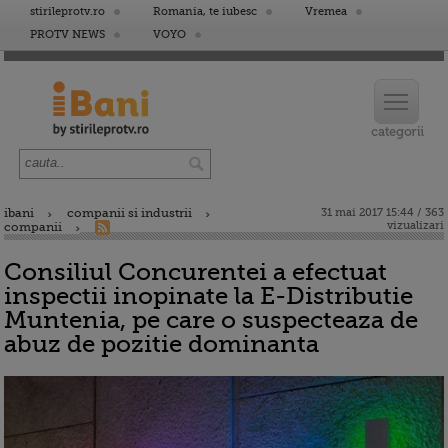
stirileprotv.ro
Romania, te iubesc
Vremea
PROTV NEWS
VOYO
ibani
companii si industrii
31 mai 2017 15:44 / 363
vizualizari
companii
Consiliul Concurentei a efectuat
inspectii inopinate la E-Distributie
Muntenia, pe care o suspecteaza de
abuz de pozitie dominanta