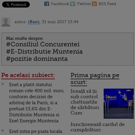
Facebook
Twitter
RSS Feed
autor:
iBani
, 31 mai 2017 15:44
Mai multe despre:
#Consiliul Concurentei
#E-Distributie Muntenia
#pozitie dominanta
Pe acelasi subiect:
Prima pagina pe
scurt:
Enel a platit statului
roman cele 400 mil. euro,
Invață să ții
conform deciziei de
sub control
cheltuielile
arbitraj de la Paris, si a
de sărbători.
preluat 13,6% din E-
Cum
Distributie Muntenia si
Enel Energie Muntenia
funcționează cardul de
cumpărături
Enel intra pe piata locala