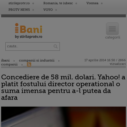
stirileprotv.ro
Romania, te iubesc
Vremea
PROTV NEWS
VOYO
ibani
companii si industrii
17 aprilie 2014 16:50 / 2866
vizualizari
companii
Concediere de 58 mil. dolari. Yahoo! a
platit fostului director operational o
suma imensa pentru a-l putea da
afara