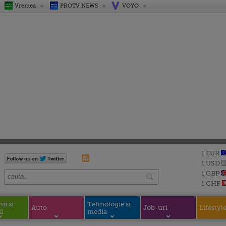
Vremea
PROTV NEWS
VOYO
1 EUR
1 USD
1 GBP
1 CHF
i si
Tehnologie si
Auto
Job-uri
Lifestyl
i
media