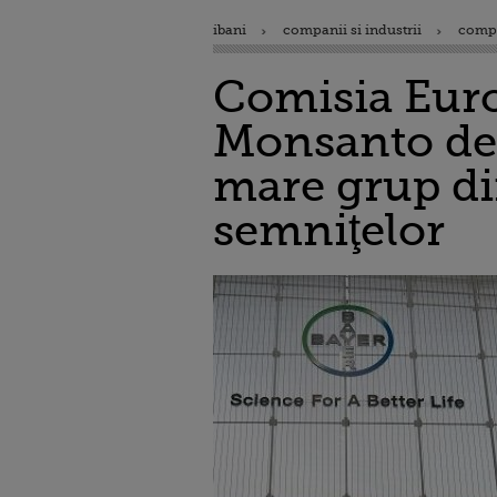
ibani
companii si industrii
comp
Comisia Euro
Monsanto de 
mare grup din
semniţelor