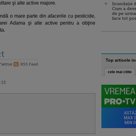
ltare şi alte active majore.
Inundație d
Cum a deve
de pe urma
dă o mare parte din afacerile cu pesticide,
face tot po
iarei Adama şi alte active pentru a obţine
ta.
t
Top articole i
Twitter
RSS Feed
cele mai citite
:15