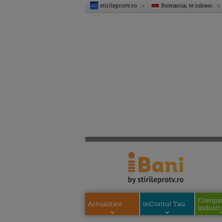
stirileprotv.ro
Romania, te iubesc
Compani
Actualitate
inContul Tau
industri