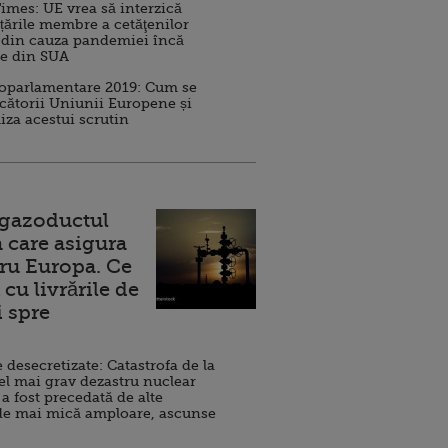
imes: UE vrea să interzică
 țările membre a cetăţenilor
 din cauza pandemiei încă
ve din SUA
roparlamentare 2019: Cum se
cătorii Uniunii Europene și
iza acestui scrutin
 gazoductul
 care asigura
ru Europa. Ce
cu livrările de
i spre
esecretizate: Catastrofa de la
el mai grav dezastru nuclear
 a fost precedată de alte
de mai mică amploare, ascunse