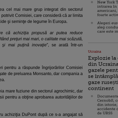
New York T
intrarea în
ea cel mai mare grup integrat din sectorul
americani,
foarte acti
 potrivit Comisiei, care consideră că ar limita
ide şi seminţe de legume în Europa.
Alegeri eu
aleg condu
care este m
nare că achiziţia propusă ar putea reduce
tând preţuri mai mari, o calitate mai scăzută,
e şi mai puţină inovaţie
”, se arată într-un
Ucraina
Explozie la
din Ucraina
i pentru a răspunde îngrijorărilor Comisiei
gazele pent
egate de preluarea Monsanto, dar compania a
se întâmplă 
ea.
gaze ruseșt
continent
reia mare fuziune din sectorul agrochimic, dar
Documente d
sii pentru a obţine aprobarea autorităţiilor de
Cernobîl, c
din istorie,
accidente 
de URSS
ru achiziţia DuPont după ce s-a angajat să