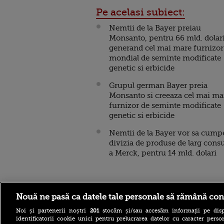
Pe acelasi subiect:
Nemtii de la Bayer preiau
Monsanto, pentru 66 mld. dolari
generand cel mai mare furnizor
mondial de seminte modificate
genetic si erbicide
Grupul german Bayer preia
Monsanto si creeaza cel mai ma
furnizor de seminte modificate
genetic si erbicide
Nemtii de la Bayer vor sa cump
divizia de produse de larg con
a Merck, pentru 14 mld. dolari
Stirileprotv.ro
ilike-it.
Nouă ne pasă ca datele tale personale să rămână con
Noi și partenerii noștri
201
stocăm și/sau accesăm informații pe disp
identificatorii cookie unici pentru prelucrarea datelor cu caracter person