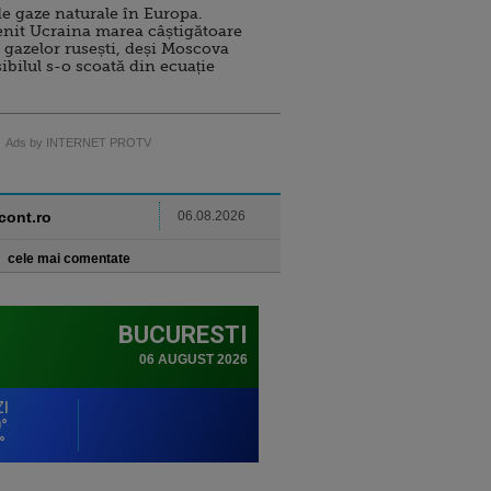
e gaze naturale în Europa.
nit Ucraina marea câștigătoare
 gazelor rusești, deși Moscova
sibilul s-o scoată din ecuație
Ads by INTERNET PROTV
ncont.ro
06.08.2026
cele mai comentate