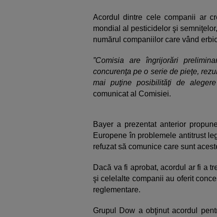
Acordul dintre cele companii ar cr
mondial al pesticidelor şi semniţelor,
numărul companiilor care vând erbic
”Comisia are îngrijorări prelimi
concurenţa pe o serie de pieţe, rezul
mai puţine posibilităţi de aleger
comunicat al Comisiei.
Bayer a prezentat anterior propuner
Europene în problemele antitrust l
refuzat să comunice care sunt acest
Dacă va fi aprobat, acordul ar fi a t
şi celelalte companii au oferit conce
reglementare.
Grupul Dow a obţinut acordul pent