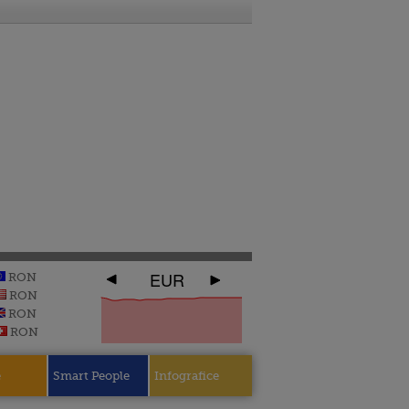
EUR
RON
RON
RON
RON
e
Smart People
Infografice