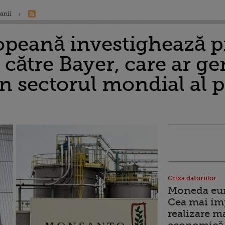
anii
peană investighează p
către Bayer, care ar ge
 sectorul mondial al pe
Criza datoriilor
Moneda euro
Cea mai im
realizare m