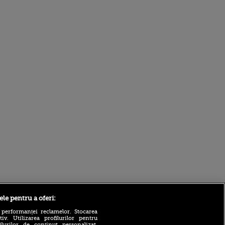
Sport.ro
ele pentru a oferi:
 performanței reclamelor. Stocarea
v. Utilizarea profilurilor pentru
ilurilor de conținut personalizat.