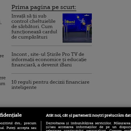
Prima pagina pe scurt:
Invață să ții sub
control cheltuielile
,
de sărbători. Cum
funcționează cardul
de cumpărături
Incont , site-ul Știrile Pro TV de
re
informații economice și educație
financiară, a devenit iBani
ere
10 reguli pentru decizii financiare
sum
inteligente
ro
foodstory.ro
Procinema.ro
fidențiale
Atât noi, cât și partenerii noștri prelucrăm dat
ozitivul dvs., precum
Dezvoltarea și îmbunătățirea serviciilor. Măsurarea
și/sau accesarea informațiilor de pe un dispoziti
al. Puteți accepta sau
selectarea conținutului personalizat. Crearea prof