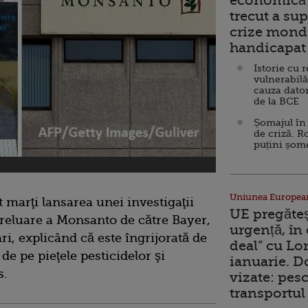
economică 
trecut a sup
crize mondi
handicapat 
Istorie cu 
vulnerabilă
cauza dator
de la BCE
Șomajul în 
de criză. R
puțini șom
Uniunea Europea
marţi lansarea unei investigaţii
UE pregăte
reluare a Monsanto de către Bayer,
urgență, în
ri, explicând că este îngrijorată de
deal” cu Lo
e pe pieţele pesticidelor şi
ianuarie. 
s.
vizate: pesc
transportul 