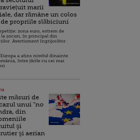
a secolului
raviețuit marii
ale, dar rămâne un colos
de propriile slăbiciuni
repetiție: zona euro, extrem de
 la șocuri, în principal din
iilor. Avertisment îngrijorător
Europa a atins nivelul dinainte
omânia, între țările cu cei mai
eri
na
ște măsuri de
 cazul unui ”no
ndra, din
Domeniile
uitul şi
rutier şi aerian