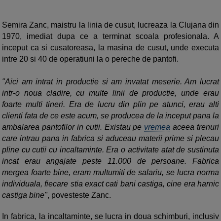
Semira Zanc, maistru la linia de cusut, lucreaza la
Clujana din
1970, imediat dupa ce a terminat scoala profesionala. A
inceput ca si cusatoreasa, la masina de cusut, unde executa
intre 20 si 40 de operatiuni la o pereche de pantofi.
"Aici am intrat in productie si am invatat meserie. Am lucrat
intr-o noua cladire, cu multe linii de productie, unde erau
foarte multi tineri. Era de lucru din plin pe atunci, erau alti
clienti fata de ce este acum, se producea de la inceput pana la
ambalarea pantofilor in cutii. Existau pe
vremea
aceea trenuri
care intrau pana in fabrica si aduceau materii prime si plecau
pline cu cutii cu incaltaminte. Era o activitate atat de sustinuta
incat erau angajate peste 11.000 de persoane. Fabrica
mergea foarte bine, eram multumiti de salariu, se lucra norma
individuala, fiecare stia exact cati bani castiga, cine era harnic
castiga bine"
, povesteste Zanc.
In fabrica, la incaltaminte, se lucra in doua schimburi, inclusiv