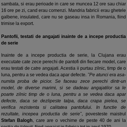
sambata, si erau perioade in care se muncea 12 ore sau chiar
16 ore pe zi, cand erau comenzi. Mandria fabricii erau ghetele
galbene, insulated, care nu se gaseau insa in Romania, fiind
trimise la export.
Pantofii, testati de angajati inainte de a incepe productia
de serie
Inainte de a incepe productia de serie, la
Clujana erau
executate cate zece perechi de pantofi din fiecare model, care
erau testati de catre angajati. Acestia ii purtau zilnic, timp de o
luna, pentru a se vedea daca apar defecte.
"Pe atunci era asa-
numita proba de picior. Se faceau zece perechi dintr-un
model, de diverse marimi, si se dadeau angajatilor sa le
poarte zilnic timp de o luna, pentru a se vedea daca apar
defecte, daca se dezlipeste talpa, daca crapa pielea, se
verifica rezistenta si calitatea pantofului. In functie de
rezultate, incepea productia de serie"
, povesteste maistrul
Stefan Balogh
, care are o vechime de peste 40 de ani la
sectia de talpuit, fiind angajat in fabrica tot in anul 1970.