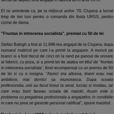
El isi aminteste ca, pe la mijlocul anilor '70,
Clujana a lucrat
timp de trei luni pentru o comanda din fosta URSS, pentru
cizme de dama.
"Fruntas in intrecerea socialista", premiat cu 50 de lei
Stefan Balogh a fost al 11.696-lea angajat de la
Clujana, dupa
numarul matricol pe care l-a primit la angajare. A muncit pe
branci si a fost trecut de cinci ori la rand pe panoul de onoare
al fabricii, cu poza, si a primit tot de atatea ori titlul de "fruntas
in intrecerea socialista", fiind recompensat cu un premiu de 50
de lei si cu o insigna.
"Atunci era altceva, tinerii erau mai
ambitiosi, mai dornici sa munceasca. Dupa scoala
profesionala, unii au facut liceul la seral, lucrau si invatau, iar
care erau buni faceau scoala de maistri. Acum este o
problema cu pregatirea profesionala a angajatilor, in conditiile
in care nu prea se gaseste personal calificat",
spune maistrul.