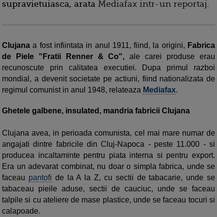
supravietuiasca, arata
Mediafax intr-un reportaj
.
Clujana
a fost infiintata in anul 1911, fiind, la origini,
Fabrica
de Piele "Fratii Renner & Co",
ale carei produse erau
recunoscute prin calitatea executiei. Dupa primul razboi
mondial, a devenit societate pe actiuni, fiind nationalizata de
regimul comunist in anul 1948, relateaza
Mediafax
.
Ghetele galbene, insulated, mandria fabricii
Clujana
Clujana avea, in perioada comunista, cel mai mare numar de
angajati dintre fabricile din Cluj-Napoca - peste 11.000 - si
producea incaltaminte pentru piata interna si pentru export.
Era un adevarat combinat, nu doar o simpla fabrica, unde se
faceau
pantofi
de la A la Z, cu sectii de tabacarie, unde se
tabaceau pieile aduse, sectii de cauciuc, unde se faceau
talpile si cu ateliere de mase plastice, unde se faceau tocuri si
calapoade.