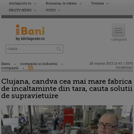
stirileprotv.ro
Romania, te iubesc
Vremea
PROTV NEWS
VOYO
ibani
companii si industrii
28 martie 2013 15:45 / 3370
vizualizari
companii
Clujana, candva cea mai mare fabrica
de incaltaminte din tara, cauta solutii
de supravietuire