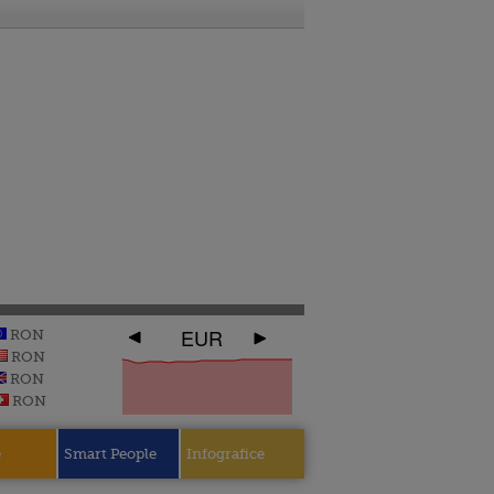
EUR
RON
RON
RON
RON
e
Smart People
Infografice