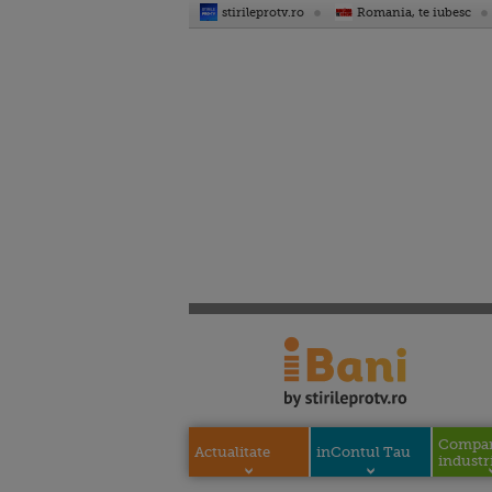
stirileprotv.ro
Romania, te iubesc
Compani
Actualitate
inContul Tau
industri