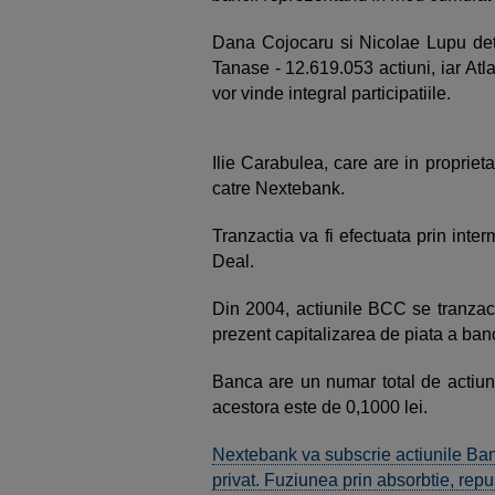
Dana Cojocaru si Nicolae Lupu deti
Tanase - 12.619.053 actiuni, iar Atla
vor vinde integral participatiile.
Ilie Carabulea, care are in proprie
catre Nextebank.
Tranzactia va fi efectuata prin inte
Deal.
Din 2004, actiunile BCC se tranzact
prezent capitalizarea de piata a banc
Banca are un numar total de actiun
acestora este de 0,1000 lei.
Nextebank va subscrie actiunile Banc
privat. Fuziunea prin absorbtie, repu