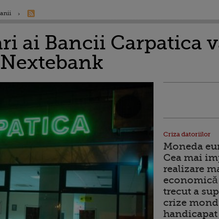
anii
ri ai Bancii Carpatica
e Nextebank
Criza datoriilor
Moneda euro
Cea mai im
realizare m
economică 
trecut a sup
crize mondi
handicapat 