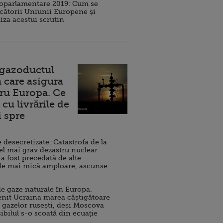
roparlamentare 2019: Cum se
cătorii Uniunii Europene și
iza acestui scrutin
 gazoductul
 care asigura
ru Europa. Ce
cu livrările de
i spre
esecretizate: Catastrofa de la
el mai grav dezastru nuclear
 a fost precedată de alte
de mai mică amploare, ascunse
e gaze naturale în Europa.
nit Ucraina marea câștigătoare
 gazelor rusești, deși Moscova
sibilul s-o scoată din ecuație