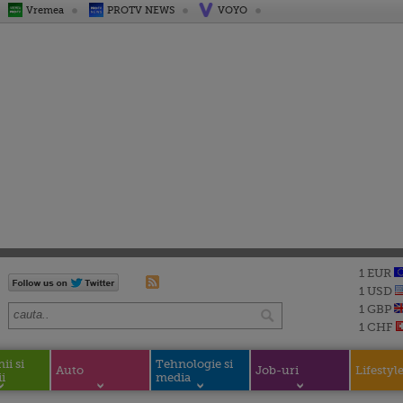
Vremea
PROTV NEWS
VOYO
1 EUR
1 USD
1 GBP
1 CHF
i si
Tehnologie si
Auto
Job-uri
Lifestyl
i
media