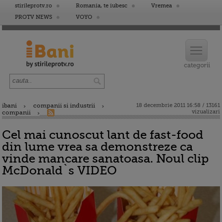
stirileprotv.ro
Romania, te iubesc
Vremea
PROTV NEWS
VOYO
ibani
companii si industrii
18 decembrie 2011 16:58 / 13161
vizualizari
companii
Cel mai cunoscut lant de fast-food
din lume vrea sa demonstreze ca
vinde mancare sanatoasa. Noul clip
McDonald`s VIDEO