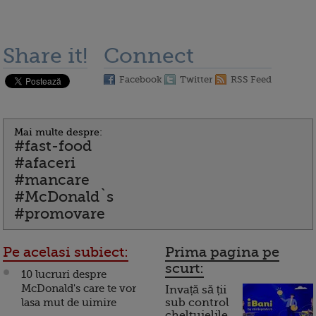
Share it!
Connect
Facebook
Twitter
RSS Feed
Mai multe despre:
#fast-food
#afaceri
#mancare
#McDonald`s
#promovare
Pe acelasi subiect:
Prima pagina pe
scurt:
10 lucruri despre
McDonald's care te vor
Invață să ții
lasa mut de uimire
sub control
cheltuielile