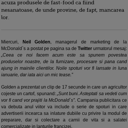
acuza produsele de fast-food ca fiind
nesanatoase, de unde provine, de fapt, mancarea
lor.
Miercuri,
Neil Golden
, managerul de marketing de la
McDonald`s a postat pe pagina sa de
Twitter
urmatorul mesaj:
„Ceea ce noi facem acum este sa spunem povestea
produselor noastre, de la furnizare, procesare si pana cand
ajung in mainile clientilor. Noile spoturi vor fi lansate in luna
ianuarie, dar iata aici un mic tease.”
Golden a prezentat un clip de 17 secunde in care un agricultor
cojeste un cartof, spunand:
„Sunt buni. Asteptati sa vedeti cum
vor fi cand vor prajiti la McDonald`s”
. Campania publicitara ce
va debuta anul viitor va include o serie de spoturi in care
advertiserii incearca sa inlature dubiile cu privire la modul de
preparare, dar si colectare a carnii de vita si a salatei
comercializate in lanturile francizei.