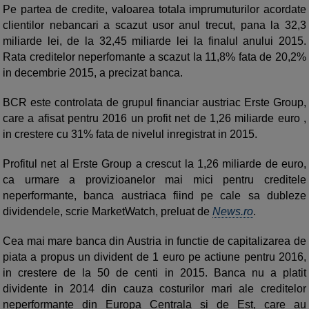
Pe partea de credite, valoarea totala imprumuturilor acordate
clientilor nebancari a scazut usor anul trecut, pana la 32,3
miliarde lei, de la 32,45 miliarde lei la finalul anului 2015.
Rata creditelor neperfomante a scazut la 11,8% fata de 20,2%
in decembrie 2015, a precizat banca.
BCR este controlata de grupul financiar austriac Erste Group,
care a afisat pentru 2016 un profit net de 1,26 miliarde euro ,
in crestere cu 31% fata de nivelul inregistrat in 2015.
Profitul net al Erste Group a crescut la 1,26 miliarde de euro,
ca urmare a provizioanelor mai mici pentru creditele
neperformante, banca austriaca fiind pe cale sa dubleze
dividendele, scrie MarketWatch, preluat de
News.ro
.
Cea mai mare banca din Austria in functie de capitalizarea de
piata a propus un divident de 1 euro pe actiune pentru 2016,
in crestere de la 50 de centi in 2015. Banca nu a platit
dividente in 2014 din cauza costurilor mari ale creditelor
neperformante din Europa Centrala si de Est, care au