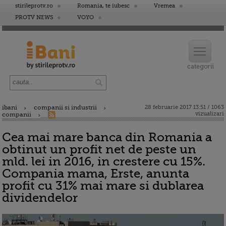
stirileprotv.ro
Romania, te iubesc
Vremea
PROTV NEWS
VOYO
ibani
companii si industrii
28 februarie 2017 13:51 / 1063
vizualizari
companii
Cea mai mare banca din Romania a
obtinut un profit net de peste un
mld. lei in 2016, in crestere cu 15%.
Compania mama, Erste, anunta
profit cu 31% mai mare si dublarea
dividendelor