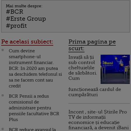
Mai multe despre:
#BCR
#Erste Group
#profit
Pe acelasi subiect:
Prima pagina pe
scurt:
Cum devine
smartphone-ul
Invață să ții
instrument financiar.
sub control
cheltuielile
BCR: In 2020 am putea
de sărbători.
sa deschidem telefonul si
Cum
sa ne facem cont sau
credit
funcționează cardul de
cumpărături
BCR Pensii a redus
comisionul de
administrare pentru
Incont , site-ul Știrile Pro
pensiile facultative BCR
TV de informații
Plus
economice și educație
financiară, a devenit iBani
BCR reduce avansul la