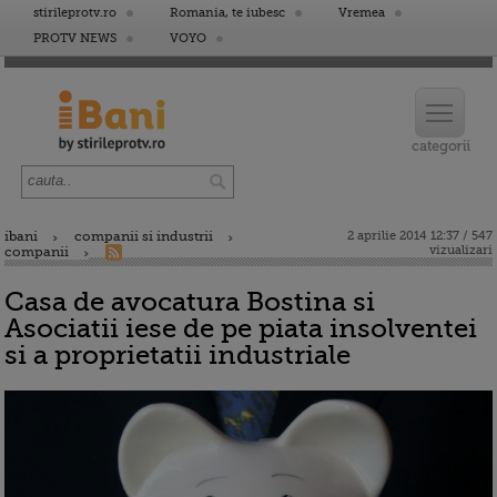
stirileprotv.ro
Romania, te iubesc
Vremea
PROTV NEWS
VOYO
ibani
companii si industrii
2 aprilie 2014 12:37 / 547
vizualizari
companii
Casa de avocatura Bostina si
Asociatii iese de pe piata insolventei
si a proprietatii industriale