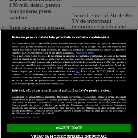
1,58 mld. dolari, pentru
manipularea pietei
Incont , site-ul Știrile Pro
valutare
TV de informații
economice și educație
Bank of America plateste
financiară, a devenit iBani
16,67 mld. dolari, cea mai
Nouă ne pasă ca datele tale personale să rămână confidențiale
mare amenda impusa
Noi și partenerii noștri
201
stocăm și/sau accesăm informații pe dispozitivul dvs., precum identificatorii
vreodata in SUA, in
cookie unici pentru prelucrarea datelor cu caracter personal. Puteți accepta sau gestiona alegerile dvs.
10 reguli pentru decizii
făcând clic mai jos sau în orice moment, pe pagina cu politica de confidențialitate. Aceste alegeri vor fi
legatura cu operatiunile
raportate partenerilor noștri și nu vă vor afecta navigarea.
Mai multe detalii
financiare inteligente
Noi si partenerii nostri (retelele de socializare si agentiile de publicitate partenere, precum si furnizorii
care au alimentat criza
nostri de servicii de date analitice) prelucram date pentru a permite website-ului sa functioneze, pentru a
personaliza continutul si anunturile publicitare afisate in functie de interesele si/sau profilul dvs., pentru a
financiara
va oferi functionalitati aferente retelelor de socializare si pentru a analiza traficul pe website. Beneficiati
de drepturile prevazute de art. 15-22 din GDPR in legatura cu prelucrarea datelor cu caracter personal.
Aceste drepturi pot fi exercitate prin modalitatea indicata
aici
. Prin click pe “ACCEPT TOATE”, acceptati
folosirea tuturor Tehnologiilor de tip Cookie, care implica inclusiv acceptul dvs. cu privire la
Cea mai mare amenda
stocarea/accesarea informatiilor de catre Vendor-ii cu care colaboram. Prin click pe “VREAU SA MODIFIC
SETARILE INDIVIDUAL” puteti schimba preferintele in mod individual, mai putin cele legate de cookie
aplicata unei banci. SUA
strict necesare pentru functionarea website-ului.
cer BNP Paribas peste 10
Atât noi, cât și partenerii noștri prelucrăm datele pentru a oferi:
mld. dolari, pentru
Dezvoltarea și îmbunătățirea serviciilor. Măsurarea performanței reclamelor. Stocarea și/sau accesarea
incalcarea embargourilor
informațiilor de pe un dispozitiv. Utilizarea profilurilor pentru selectarea conținutului personalizat. Crearea
profilurilor de conținut personalizat. Utilizarea profilurilor pentru selectarea publicității personalizate.
Crearea profilurilor pentru publicitate personalizată. Măsurarea performanței conținutului. Înțelegerea
impuse Cubei, Iranului
publicului prin statistici sau combinații de date din surse diferite. Utilizarea de date limitate pentru a
selecta publicitatea. Utilizarea datelor limitate pentru a selecta conținutul. Date precise de geolocație și
si Sudanului
identificarea prin scanarea dispozitivului.
Listă parteneri (furnizori)
ACCEPT TOATE
Copyright © 2026 PRO TV S.R.L |
Politica de Cookie
|
VREAU SA MODIFIC SETARILE INDIVIDUAL