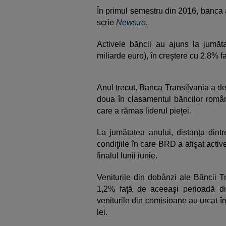
În primul semestru din 2016, banca a
scrie
News.ro
.
Activele băncii au ajuns la jumăta
miliarde euro), în creştere cu 2,8% f
Anul trecut, Banca Transilvania a de
doua în clasamentul băncilor român
care a rămas liderul pieţei.
La jumătatea anului, distanţa dint
condiţiile în care BRD a afişat activ
finalul lunii iunie.
Veniturile din dobânzi ale Băncii T
1,2% faţă de aceeaşi perioadă di
veniturile din comisioane au urcat î
lei.