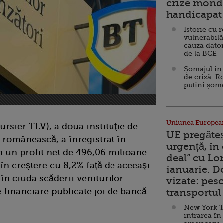
crize mondi
handicapat 
Istorie cu 
vulnerabilă
cauza dator
de la BCE
Șomajul în 
de criză. R
puțini șom
Uniunea Europea
rsier TLV), a doua instituţie de
UE pregăte
a românească, a înregistrat în
urgență, în
n un profit net de 496,06 milioane
deal” cu Lo
 în creştere cu 8,2% faţă de aceeaşi
ianuarie. 
în ciuda scăderii veniturilor
vizate: pesc
e financiare publicate joi de bancă.
transportul 
New York T
intrarea în