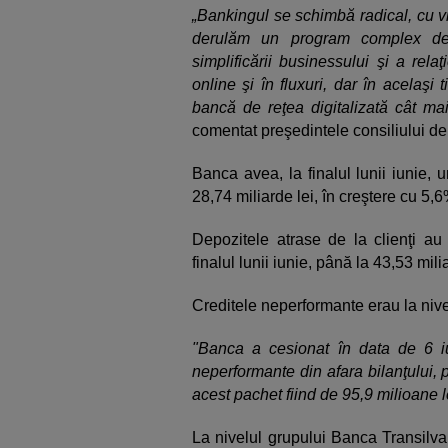
„Bankingul se schimbă radical, cu vi
derulăm un program complex de t
simplificării businessului şi a relaţ
online şi în fluxuri, dar în acelaşi 
bancă de reţea digitalizată cât ma
comentat preşedintele consiliului de 
Banca avea, la finalul lunii iunie, u
28,74 miliarde lei, în creştere cu 5
Depozitele atrase de la clienţi au 
finalul lunii iunie, până la 43,53 milia
Creditele neperformante erau la nivel
"Banca a cesionat în data de 6 i
neperformante din afara bilanţului, 
acest pachet fiind de 95,9 milioane l
La nivelul grupului Banca Transilvan