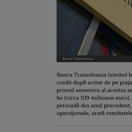
Banca Transilvania
Banca Transilvania (simbol bu
credit după active de pe piaţ
primul semestru al acestui a
lei (circa 109 milioane euro),
perioadă din anul precedent, 
operaţionale, arată rezultatel