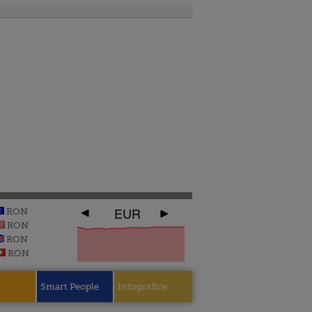
EUR
RON
RON
RON
RON
e
Smart People
Infografice