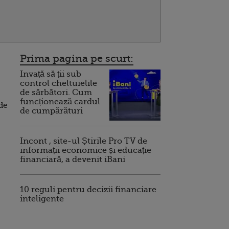
Prima pagina pe scurt:
Invață să ții sub
control cheltuielile
de sărbători. Cum
funcționează cardul
rde
de cumpărături
Incont , site-ul Știrile Pro TV de
informații economice și educație
financiară, a devenit iBani
10 reguli pentru decizii financiare
inteligente