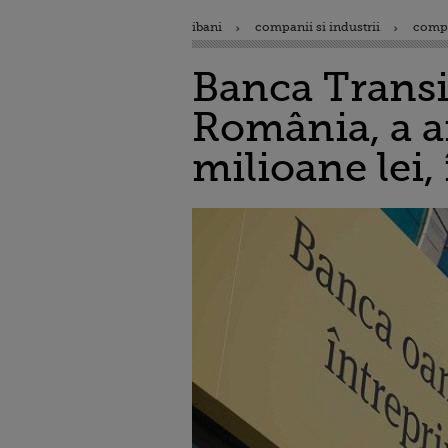
ibani
companii si industrii
comp
Banca Transi
România, a af
milioane lei,