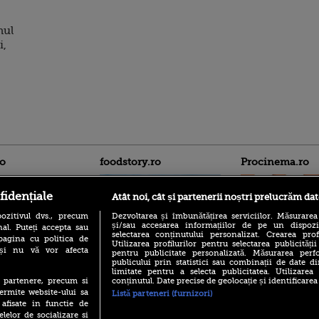
nul
i,
ro
foodstory.ro
Procinema.ro
fidențiale
Atât noi, cât și partenerii noștri prelucrăm dat
ozitivul dvs., precum
Dezvoltarea și îmbunătățirea serviciilor. Măsurarea
și/sau accesarea informațiilor de pe un dispoziti
al. Puteți accepta sau
selectarea conținutului personalizat. Crearea prof
pagina cu politica de
Utilizarea profilurilor pentru selectarea publicității
i și nu vă vor afecta
pentru publicitate personalizată. Măsurarea perfo
publicului prin statistici sau combinații de date di
(P) Descoperă Lumea
Emoții intense pe
limitate pentru a selecta publicitatea. Utilizarea
Evenimentelor din România
Sebastian Stan! Iub
conținutul. Date precise de geolocație și identificarea
te partenere, precum si
cu Transilvania Events!
Annabelle, l-a făcu
ermite website-ului sa
Listă parteneri (furnizori)
(P) Raku, gaming intens și o
 afisate in functie de
Din 14 septembrie
pauză binemeritată cu...
elelor de socializare si
Popescu revine în 