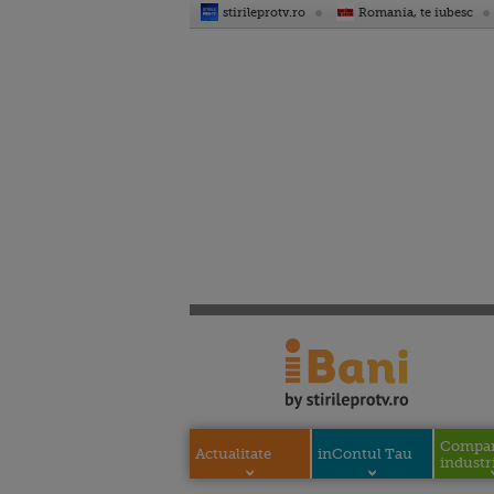
stirileprotv.ro
Romania, te iubesc
Compani
Actualitate
inContul Tau
industri