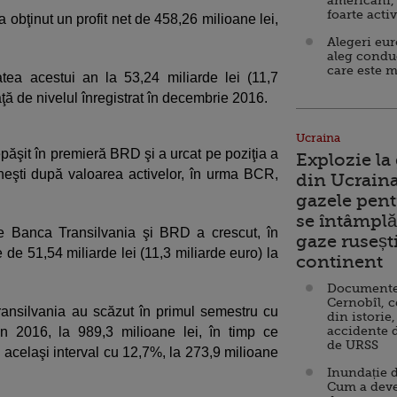
americani,
foarte acti
 obţinut un profit net de 458,26 milioane lei,
Alegeri eu
aleg condu
care este m
tea acestui an la 53,24 miliarde lei (11,7
aţă de nivelul înregistrat în decembrie 2016.
Ucraina
păşit în premieră BRD şi a urcat pe poziţia a
Explozie la
eşti după valoarea activelor, în urma BCR,
din Ucraina
gazele pent
se întâmplă 
re Banca Transilvania şi BRD a crescut, în
gaze ruseșt
e de 51,54 miliarde lei (11,3 miliarde euro) la
continent
Documente d
Cernobîl, c
ransilvania au scăzut în primul semestru cu
din istorie,
accidente 
n 2016, la 989,3 milioane lei, în timp ce
de URSS
n acelaşi interval cu 12,7%, la 273,9 milioane
Inundație d
Cum a deve