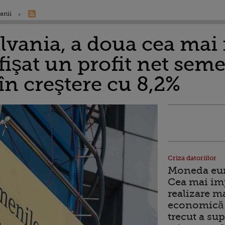
anii
lvania, a doua cea mai
işat un profit net seme
 în creştere cu 8,2%
Criza datoriilor
Moneda euro
Cea mai im
realizare m
economică 
trecut a sup