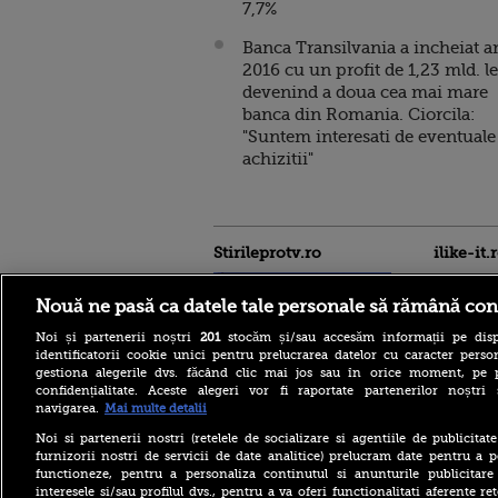
7,7%
Banca Transilvania a incheiat a
2016 cu un profit de 1,23 mld. le
devenind a doua cea mai mare
banca din Romania. Ciorcila:
"Suntem interesati de eventuale
achizitii"
Stirileprotv.ro
ilike-it.
Nouă ne pasă ca datele tale personale să rămână con
Noi și partenerii noștri
201
stocăm și/sau accesăm informații pe disp
identificatorii cookie unici pentru prelucrarea datelor cu caracter person
gestiona alegerile dvs. făcând clic mai jos sau în orice moment, pe 
confidențialitate. Aceste alegeri vor fi raportate partenerilor noștr
Ilie Bolojan, declarații de
navigarea.
Mai multe detalii
presă după ședința de
Guvern. Plan de pregătire
Noi si partenerii nostri (retelele de socializare si agentiile de publicita
pentru riscuri în domeniul
furnizorii nostri de servicii de date analitice) prelucram date pentru a p
energiei electrice
functioneze, pentru a personaliza continutul si anunturile publicitare
interesele si/sau profilul dvs., pentru a va oferi functionalitati aferente ret
Peste 500 de clienți din