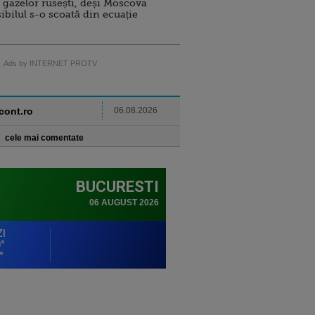
 gazelor rusești, deși Moscova
sibilul s-o scoată din ecuație
Ads by INTERNET PROTV
ncont.ro
06.08.2026
cele mai comentate