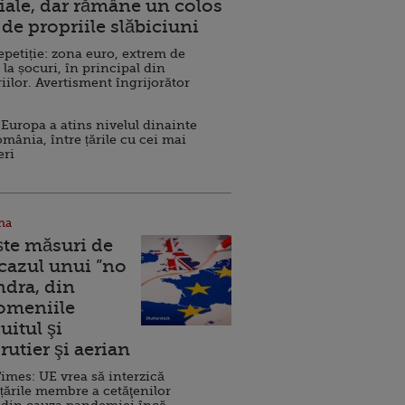
ale, dar rămâne un colos
de propriile slăbiciuni
repetiție: zona euro, extrem de
 la șocuri, în principal din
iilor. Avertisment îngrijorător
Europa a atins nivelul dinainte
omânia, între țările cu cei mai
eri
na
ște măsuri de
 cazul unui ”no
ndra, din
Domeniile
uitul şi
rutier şi aerian
imes: UE vrea să interzică
 țările membre a cetăţenilor