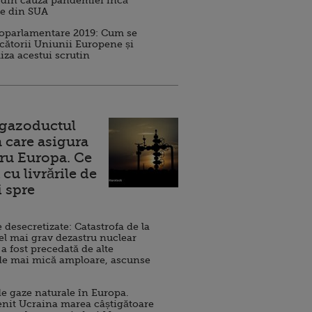
 din cauza pandemiei încă
ve din SUA
roparlamentare 2019: Cum se
cătorii Uniunii Europene și
iza acestui scrutin
 gazoductul
 care asigura
ru Europa. Ce
cu livrările de
i spre
esecretizate: Catastrofa de la
el mai grav dezastru nuclear
 a fost precedată de alte
de mai mică amploare, ascunse
e gaze naturale în Europa.
nit Ucraina marea câștigătoare