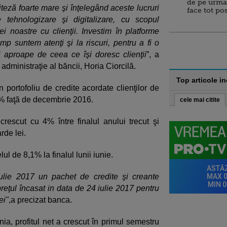
de pe urma
teză foarte mare şi înţelegând aceste lucruri
face tot po
ehnologizare şi digitalizare, cu scopul
iei noastre cu clienţii. Investim în platforme
timp suntem atenţi şi la riscuri, pentru a fi o
i aproape de ceea ce îşi doresc clienţii
”, a
administraţie al băncii, Horia Ciorcilă.
Top articole i
n portofoliu de credite acordate clienţilor de
,6% faţă de decembrie 2016.
cele mai citite
crescut cu 4% între finalul anului trecut şi
rde lei.
ul de 8,1% la finalul lunii iunie.
ulie 2017 un pachet de credite şi creante
preţul încasat in data de 24 iulie 2017 pentru
ei"
,a precizat banca.
ia, profitul net a crescut în primul semestru