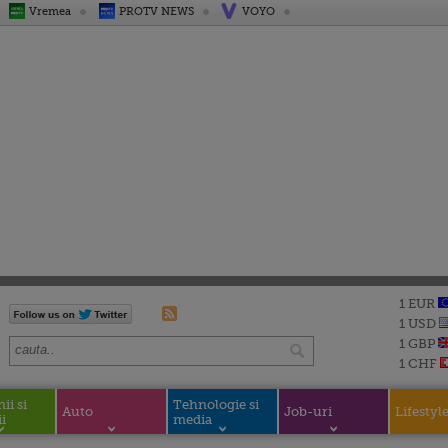
Vremea
PROTV NEWS
VOYO
1 EUR
1 USD
1 GBP
1 CHF
i si
Tehnologie si
Auto
Job-uri
Lifestyl
i
media