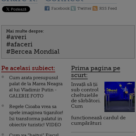
Facebook
Twitter
RSS Feed
Mai multe despre:
#averi
#afaceri
#Bercea Mondial
Pe acelasi subiect:
Prima pagina pe
scurt:
Cum arata presupusul
palat de la Marea Neagra
Invață să ții
al lui Vladimir Putin -
sub control
cheltuielile
GALERIE FOTO
de sărbători.
Cum
Regele Cioaba vrea sa
spele imaginea tiganilor!
funcționează cardul de
Isi transforma palatul in
cumpărături
obiectiv turistic! VIDEO
Cum va “haitui” Fiscul