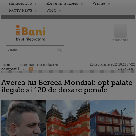
stirileprotv.ro
Romania, te iubesc
Vremea
PROTV NEWS
VOYO
ibani
companii si industrii
23 februarie 2011 10:11 / 722
vizualizari
companii
Averea lui Bercea Mondial: opt palate
ilegale si 120 de dosare penale