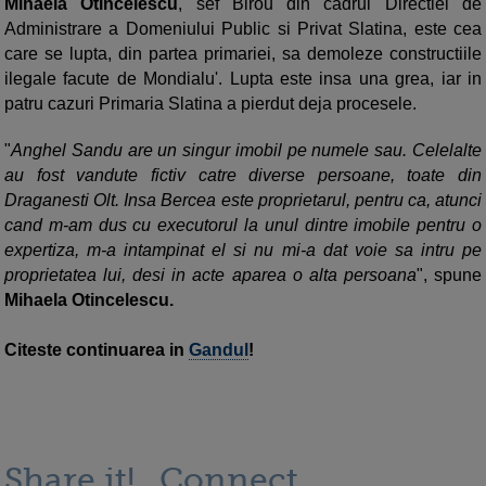
Mihaela Otincelescu
, sef Birou din cadrul Directiei de
Administrare a Domeniului Public si Privat Slatina, este cea
care se lupta, din partea primariei, sa demoleze constructiile
ilegale facute de Mondialu'. Lupta este insa una grea, iar in
patru cazuri Primaria Slatina a pierdut deja procesele.
"
Anghel Sandu are un singur imobil pe numele sau. Celelalte
au fost vandute fictiv catre diverse persoane, toate din
Draganesti Olt. Insa Bercea este proprietarul, pentru ca, atunci
cand m-am dus cu executorul la unul dintre imobile pentru o
expertiza, m-a intampinat el si nu mi-a dat voie sa intru pe
proprietatea lui, desi in acte aparea o alta persoana
", spune
Mihaela Otincelescu.
Citeste continuarea in
Gandul
!
Share it!
Connect